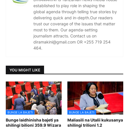
established to play role in shaping the
global agenda through telling true stories by
delivering quick and in-depth.Our readers
trust our coverage of the issues that matter
most to them. Our agenda-setting
journalism attracts. Contact us on
diramakini@gmail.com OR +255 719 254
464.
YOU MIGHT LIKE
BUNGE LA BAJETI
BUNGE LA BAJETI
Bunge laidhinisha bajeti ya
Maliasili na Utalii kukusanya
shilingi bilioni 359.9 Wizara
shilingi trilioni 1.2