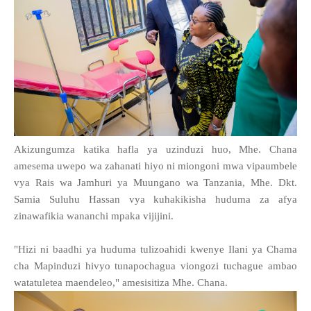
Akizungumza katika hafla ya uzinduzi huo, Mhe. Chana
amesema uwepo wa zahanati hiyo ni miongoni mwa vipaumbele
vya Rais wa Jamhuri ya Muungano wa Tanzania, Mhe. Dkt.
Samia Suluhu Hassan vya kuhakikisha huduma za afya
zinawafikia wananchi mpaka vijijini.
"Hizi ni baadhi ya huduma tulizoahidi kwenye Ilani ya Chama
cha Mapinduzi hivyo tunapochagua viongozi tuchague ambao
watatuletea maendeleo," amesisitiza Mhe. Chana.