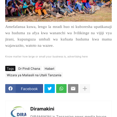
Amefafanua kuwa, lengo la mradi huo ni kuboresha upatikanaji
wa huduma za afya kwa wananchi wa Ivilikinge na vijiji vya
jirani, kupunguza umbali wa kufuata huduma kwa mama
wajawazito, watoto na wazee.
Know matter how large or small your business is, advertising here
Tags
Dr Pindi Chana
Habari
Wizara ya Maliasili na Utalii Tanzania
Facebook
Diramakini
DIRAMAKINI is Tanzanian news media house