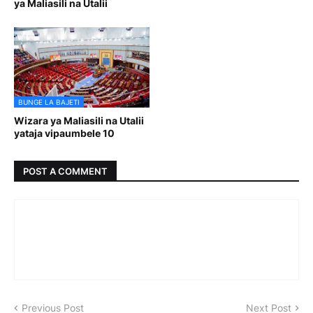
ya Maliasili na Utalii
BUNGE LA BAJETI
Wizara ya Maliasili na Utalii
yataja vipaumbele 10
POST A COMMENT
Previous Post
Next Post