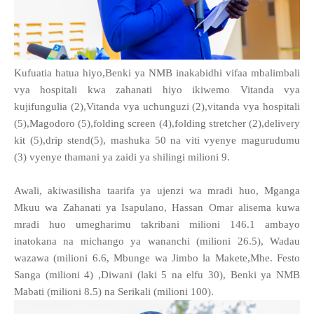
Kufuatia hatua hiyo,Benki ya NMB inakabidhi vifaa mbalimbali
vya hospitali kwa zahanati hiyo ikiwemo Vitanda vya
kujifungulia (2),Vitanda vya uchunguzi (2),vitanda vya hospitali
(5),Magodoro (5),folding screen (4),folding stretcher (2),delivery
kit (5),drip stend(5), mashuka 50 na viti vyenye magurudumu
(3) vyenye thamani ya zaidi ya shilingi milioni 9.
Awali, akiwasilisha taarifa ya ujenzi wa mradi huo, Mganga
Mkuu wa Zahanati ya Isapulano, Hassan Omar alisema kuwa
mradi huo umegharimu takribani milioni 146.1 ambayo
inatokana na michango ya wananchi (milioni 26.5), Wadau
wazawa (milioni 6.6, Mbunge wa Jimbo la Makete,Mhe. Festo
Sanga (milioni 4) ,Diwani (laki 5 na elfu 30), Benki ya NMB
Mabati (milioni 8.5) na Serikali (milioni 100).