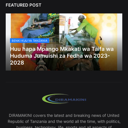
FEATURED POST
BENKI KUU YA TANZANIA
Huu hapa Mpango Mkakati wa Taifa wa
Huduma Jumuishi za Fedha wa 2023-
2028
DIRAMAKINI covers the latest and breaking news of United
Republic of Tanzania and the world all the time, with politics,
business, technology, life, sports and all aspects of