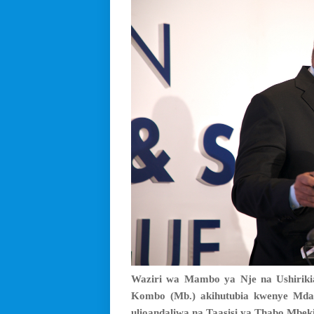
Waziri wa Mambo ya Nje na Ushiriki
Kombo (Mb.) akihutubia kwenye Mda
ulioandaliwa na Taasisi ya Thabo Mbeki 