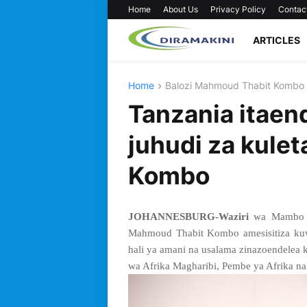
Home
About Us
Privacy Policy
Contac
ARTICLES
Home
Balozi Mahmoud Thabit Kombo
Tanzania itae
juhudi za kulet
Kombo
JOHANNESBURG-Waziri
wa Mambo y
Mahmoud Thabit Kombo amesisitiza kuw
hali ya amani na usalama zinazoendelea
wa Afrika Magharibi, Pembe ya Afrika na