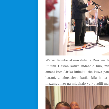
Waziri Kombo akimwakilisha Rais wa 
Suluhu Hassan katika mdahalo huo, m
amani kote Afrika kuhakikisha kuwa pa
barani, zinahusishwa katika kila hat
mazungumzo na midahalo ya kujadili mas