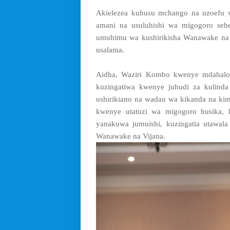
Akielezea kuhusu mchango na uzoefu 
amani na usuluhishi wa migogoro seh
umuhimu wa kushirikisha Wanawake na V
usalama.
Aidha, Waziri Kombo kwenye mdahalo
kuzingatiwa kwenye juhudi za kulinda
ushirikiano na wadau wa kikanda na kima
kwenye utatuzi wa migogoro husika, 
yanakuwa jumuishi, kuzingatia utawal
Wanawake na Vijana.