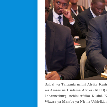
Balozi
wa Tanzania nchini Afrika Kusi
wa Amani na Usalama Afrika (APSD) uli
Johannesburg, nchini Afrika Kusini. 
Wizara ya Mambo ya Nje na Ushirikian