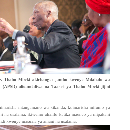
e. Thabo Mbeki akichangia jambo kwenye Mdahalo wa
APSD) ulioandaliwa na Taasisi ya Thabo Mbeki jijini
uimarisha mtangamano wa kikanda, kuimarisha mifumo ya
ni na usalama, ikiwemo uhalifu katika maeneo ya mipakani
idi kwenye masuala ya amani na usalama.