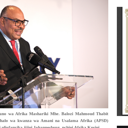
ano wa Afrika Mashariki Mhe. Balozi Mahmoud Thabit
halo wa kwanza wa Amani na Usalama Afrika (APSD)
uliofanyika jijini Johannesburg, nchini Afrika Kusini.