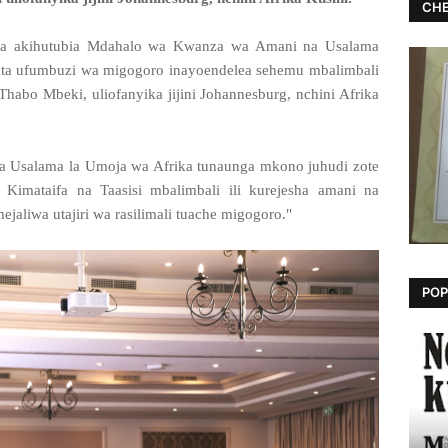
CHE
wa akihutubia Mdahalo wa Kwanza wa Amani na Usalama
pata ufumbuzi wa migogoro inayoendelea sehemu mbalimbali
 Thabo Mbeki, uliofanyika jijini Johannesburg, nchini Afrika
a Usalama la Umoja wa Afrika tunaunga mkono juhudi zote
Kimataifa na Taasisi mbalimbali ili kurejesha amani na
jaliwa utajiri wa rasilimali tuache migogoro."
POP