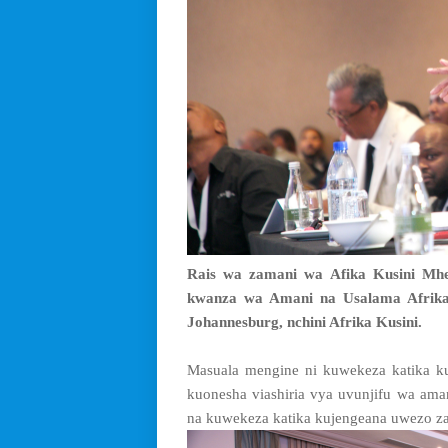
Rais wa zamani wa Afika Kusini Mh
kwanza wa Amani na Usalama Afrika (
Johannesburg, nchini Afrika Kusini.
Masuala mengine ni kuwekeza katika k
kuonesha viashiria vya uvunjifu wa ama
na kuwekeza katika kujengeana uwezo za