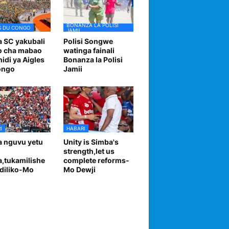
BONANZA LA POLISI
S DU CONGO
JAMII
 SC yakubali
Polisi Songwe
o cha mabao
watinga fainali
hidi ya Aigles
Bonanza la Polisi
ongo
Jamii
I
HABARI
 nguvu yetu
Unity is Simba's
strength,let us
,tukamilishe
complete reforms-
diliko-Mo
Mo Dewji