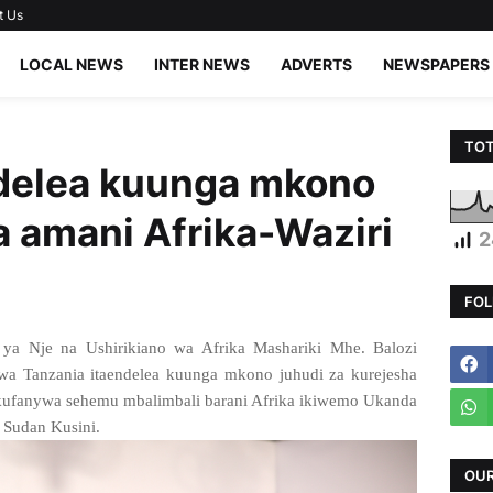
t Us
LOCAL NEWS
INTER NEWS
ADVERTS
NEWSPAPERS
TOT
ndelea kuunga mkono
a amani Afrika-Waziri
2
FOL
a Nje na Ushirikiano wa Afrika Mashariki Mhe. Balozi
a Tanzania itaendelea kuunga mkono juhudi za kurejesha
 kufanywa sehemu mbalimbali barani Afrika ikiwemo Ukanda
 Sudan Kusini.
OUR