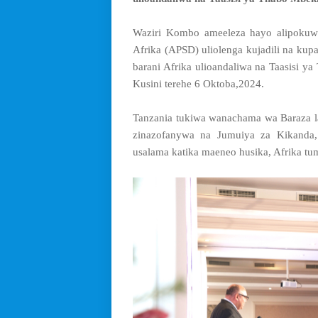
Waziri Kombo ameeleza hayo alipoku
Afrika (APSD) uliolenga kujadili na ku
barani Afrika ulioandaliwa na Taasisi ya
Kusini terehe 6 Oktoba,2024.
Tanzania tukiwa wanachama wa Baraza l
zinazofanywa na Jumuiya za Kikanda, 
usalama katika maeneo husika, Afrika tume