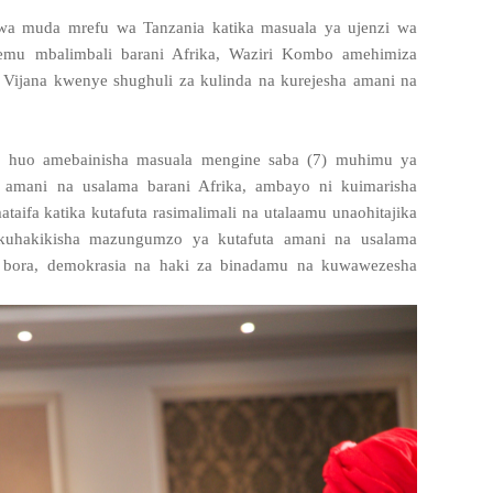
wa muda mrefu wa Tanzania katika masuala ya ujenzi wa
emu mbalimbali barani Afrika, Waziri Kombo amehimiza
ijana kwenye shughuli za kulinda na kurejesha amani na
 huo amebainisha masuala mengine saba (7) muhimu ya
 amani na usalama barani Afrika, ambayo ni kuimarisha
taifa katika kutafuta rasimalimali na utalaamu unaohitajika
kuhakikisha mazungumzo ya kutafuta amani na usalama
a bora, demokrasia na haki za binadamu na kuwawezesha