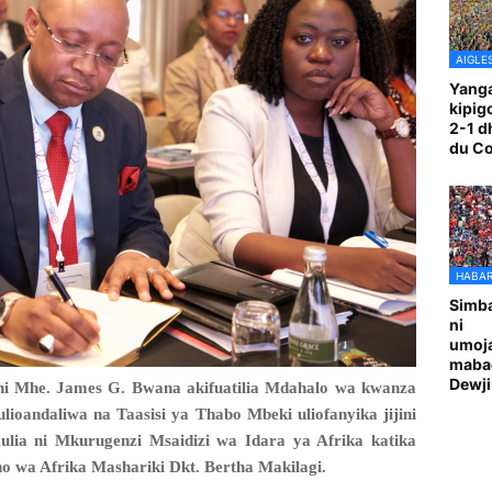
AIGLE
Yanga
kipig
2-1 d
du C
HABAR
Simba
ni
umoja
maba
Dewji
ni Mhe. James G. Bwana akifuatilia Mdahalo wa kwanza
oandaliwa na Taasisi ya Thabo Mbeki uliofanyika jijini
Kulia ni Mkurugenzi Msaidizi wa Idara ya Afrika katika
o wa Afrika Mashariki Dkt. Bertha Makilagi.