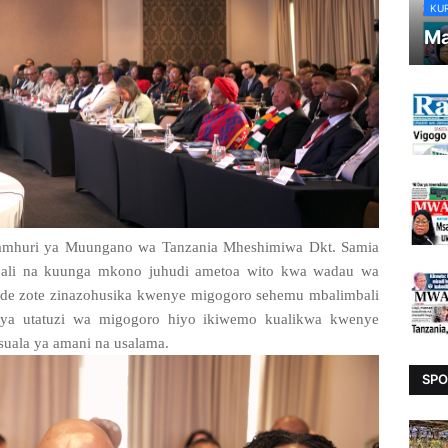
KU
Ma
Jamhuri ya Muungano wa Tanzania Mheshimiwa Dkt. Samia
bali na kuunga mkono juhudi ametoa wito kwa wadau wa
nde zote zinazohusika kwenye migogoro sehemu mbalimbali
ua ya utatuzi wa migogoro hiyo ikiwemo kualikwa kwenye
uala ya amani na usalama.
SPO