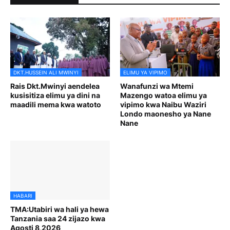
DKT.HUSSEIN ALI MWINYI
ELIMU YA VIPIMO
Rais Dkt.Mwinyi aendelea
Wanafunzi wa Mtemi
kusisitiza elimu ya dini na
Mazengo watoa elimu ya
maadili mema kwa watoto
vipimo kwa Naibu Waziri
Londo maonesho ya Nane
Nane
HABARI
TMA:Utabiri wa hali ya hewa
Tanzania saa 24 zijazo kwa
Agosti 8,2026