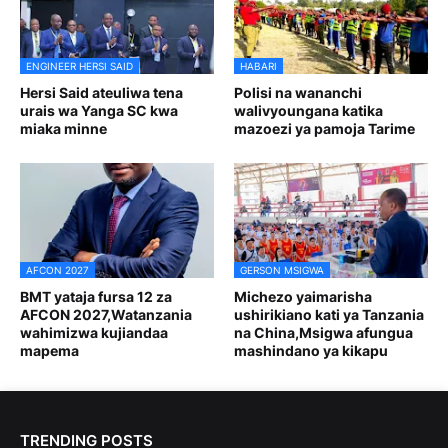
ENGINEER HERSI SAID
HABARI
Hersi Said ateuliwa tena
Polisi na wananchi
urais wa Yanga SC kwa
walivyoungana katika
miaka minne
mazoezi ya pamoja Tarime
AFCON 2027
GERSON MSIGWA
BMT yataja fursa 12 za
Michezo yaimarisha
AFCON 2027,Watanzania
ushirikiano kati ya Tanzania
wahimizwa kujiandaa
na China,Msigwa afungua
mapema
mashindano ya kikapu
TRENDING POSTS