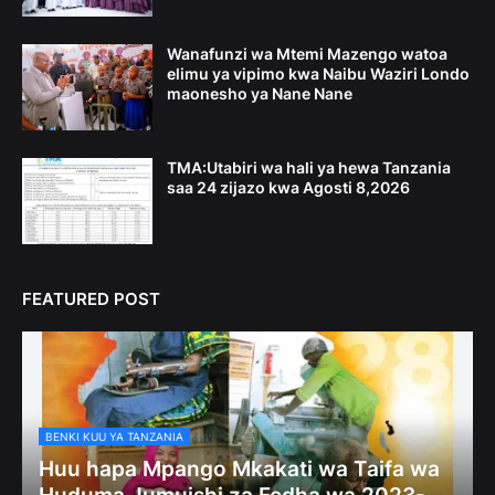
Wanafunzi wa Mtemi Mazengo watoa
elimu ya vipimo kwa Naibu Waziri Londo
maonesho ya Nane Nane
TMA:Utabiri wa hali ya hewa Tanzania
saa 24 zijazo kwa Agosti 8,2026
FEATURED POST
BENKI KUU YA TANZANIA
Huu hapa Mpango Mkakati wa Taifa wa