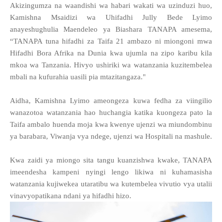
Akizingumza na waandishi wa habari wakati wa uzinduzi huo,
Kamishna Msaidizi wa Uhifadhi Jully Bede Lyimo
anayeshughulia Maendeleo ya Biashara TANAPA amesema,
“TANAPA tuna hifadhi za Taifa 21 ambazo ni miongoni mwa
Hifadhi Bora Afrika na Dunia kwa ujumla na zipo karibu kila
mkoa wa Tanzania. Hivyo ushiriki wa watanzania kuzitembelea
mbali na kufurahia uasili pia mtazitangaza."
Aidha, Kamishna Lyimo ameongeza kuwa fedha za viingilio
wanazotoa watanzania hao huchangia katika kuongeza pato la
Taifa ambalo huenda moja kwa kwenye ujenzi wa miundombinu
ya barabara, Viwanja vya ndege, ujenzi wa Hospitali na mashule.
Kwa zaidi ya miongo sita tangu kuanzishwa kwake, TANAPA
imeendesha kampeni nyingi lengo likiwa ni kuhamasisha
watanzania kujiwekea utaratibu wa kutembelea vivutio vya utalii
vinavyopatikana ndani ya hifadhi hizo.