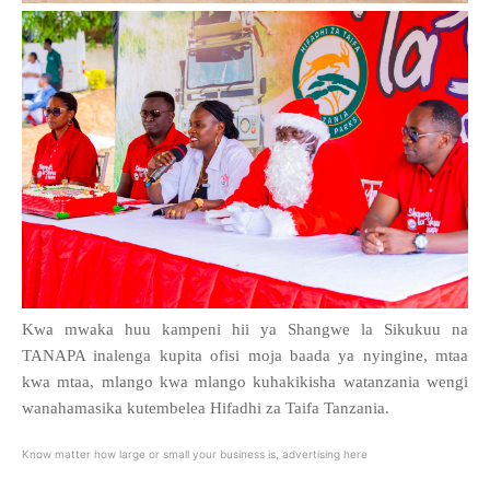
Kwa mwaka huu kampeni hii ya Shangwe la Sikukuu na
TANAPA inalenga kupita ofisi moja baada ya nyingine, mtaa
kwa mtaa, mlango kwa mlango kuhakikisha watanzania wengi
wanahamasika kutembelea Hifadhi za Taifa Tanzania.
Know matter how large or small your business is, advertising here