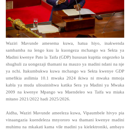
Waziri Mavunde amesema kuwa, hatua hiyo, inakwenda
sambamba na lengo kuu la kuongeza mchango wa Sekta ya
Madini kwenye Pato la Taifa (GDP) hususan kupitia ongezeko la
shughuli za uongezaji thamani na mauzo ya madini ndani na nje
ya nchi. Itakumbukwa kuwa mchango wa Sekta kwenye GDP
umefikia asilimia 10.1 mwaka 2024 ikiwa ni mwaka mmoja
kabla ya muda ulioainishwa katika Sera ya Madini ya Mwaka
2009 na kwenye Mpango wa Maendeleo wa Taifa wa miaka
mitano 2021/2022 hadi 2025/2026.
Aidha, Waziri Mavunde ameeleza kuwa, Vipaumbele hivyo pia
vinaangazia kuendeleza mnyororo wa thamani kwenye madini
muhimu na mkakati kama vile madini ya kielektroniki, ambayo