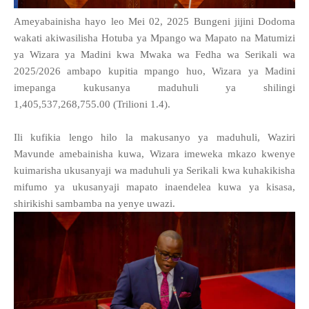
Ameyabainisha hayo leo Mei 02, 2025 Bungeni jijini Dodoma
wakati akiwasilisha Hotuba ya Mpango wa Mapato na Matumizi
ya Wizara ya Madini kwa Mwaka wa Fedha wa Serikali wa
2025/2026 ambapo kupitia mpango huo, Wizara ya Madini
imepanga kukusanya maduhuli ya shilingi
1,405,537,268,755.00 (Trilioni 1.4).
Ili kufikia lengo hilo la makusanyo ya maduhuli, Waziri
Mavunde amebainisha kuwa, Wizara imeweka mkazo kwenye
kuimarisha ukusanyaji wa maduhuli ya Serikali kwa kuhakikisha
mifumo ya ukusanyaji mapato inaendelea kuwa ya kisasa,
shirikishi sambamba na yenye uwazi.