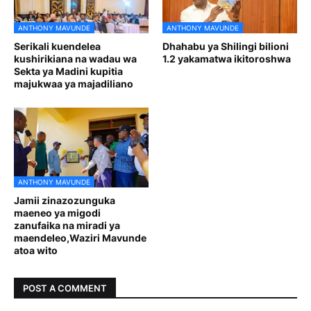
ANTHONY MAVUNDE
ANTHONY MAVUNDE
Serikali kuendelea
Dhahabu ya Shilingi bilioni
kushirikiana na wadau wa
1.2 yakamatwa ikitoroshwa
Sekta ya Madini kupitia
majukwaa ya majadiliano
ANTHONY MAVUNDE
Jamii zinazozunguka
maeneo ya migodi
zanufaika na miradi ya
maendeleo,Waziri Mavunde
atoa wito
POST A COMMENT