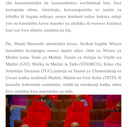
cha kuwarasimisha na kuwaendeleza wachimbaji hao, kwa
kuwapatia elimu, teknolojia, kuwaunganisha na taasisi za
kifedha ili kupata mikopo yenye masharti nafuu kukuza mitaji
yao na kuendelea kuwa masoko ya uhakika ili waweze kufanya
kazi zao kwa ufanisi, usalama na tija.
Pia, Waziri Mavunde amesisitiza kuwa, Serikali kupitia Wizara
itaendelea kuzijengea uwezo taasisi zilizo chini ya Wizara ya
Madini kama Tume ya Madini, Taasisi ya Jiolojia na Utafiti wa
Madini (GST) Shirika la Madini la Taifa (STAMICO), Kituo cha
Jemolojia Tanzania (TGC) pamoja na Taasisi ya Uhamasishaji na
Uwazi katika rasilimali Madini, Mafuta na Gesi Asilia (TEITI) ili
kusaidia kuboresha usimamizi, utafiti na uwekezaji katika sekta
hiyo muhimu kwa maendeleo ya taifa.