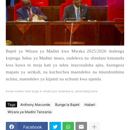
Bajeti ya Wizara ya Madini kwa Mwaka 2025/2026 inalenga
kujenga Sekta ya Madini imara, endelevu na shindani kimataifa
kwa kuwa ni moja kati ya sekta inayozalisha ajira, kuongeza
mapato ya serikali, na kuchochea maendeleo na miundombinu
nchini, maendeleo ya kijamii na uchumi kwa ujumla.
Know matter how large or small your business is, advertising here
Tags
Anthony Mavunde
Bunge la Bajeti
Habari
Wizara ya Madini Tanzania
Facebook