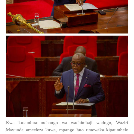
Kwa kutambua mchango wa wachimbaji wadogo, Waziri
Mavunde ameeleza kuwa, mpango huo umeweka kipaumbele