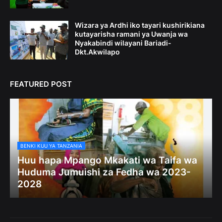
Wizara ya Ardhi iko tayari kushirikiana
kutayarisha ramani ya Uwanja wa
Nyakabindi wilayani Bariadi-
Dkt.Akwilapo
FEATURED POST
BENKI KUU YA TANZANIA
Huu hapa Mpango Mkakati wa Taifa wa
Huduma Jumuishi za Fedha wa 2023-
2028