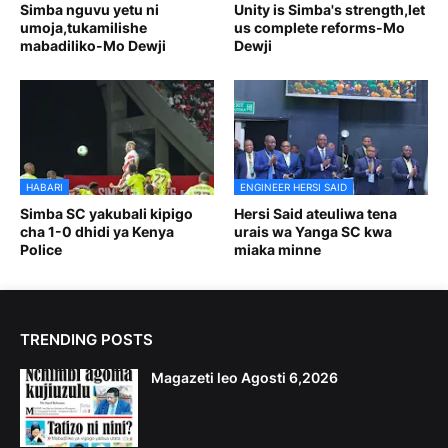
Simba nguvu yetu ni
Unity is Simba's strength,let
umoja,tukamilishe
us complete reforms-Mo
mabadiliko-Mo Dewji
Dewji
HABARI
ENGINEER HERSI SAID
Simba SC yakubali kipigo
Hersi Said ateuliwa tena
cha 1-0 dhidi ya Kenya
urais wa Yanga SC kwa
Police
miaka minne
TRENDING POSTS
Magazeti leo Agosti 6,2026