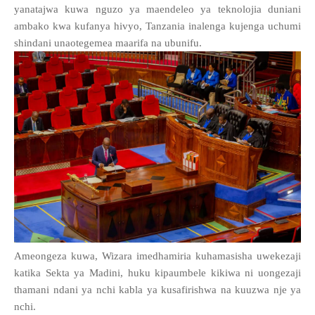
yanatajwa kuwa nguzo ya maendeleo ya teknolojia duniani
ambako kwa kufanya hivyo, Tanzania inalenga kujenga uchumi
shindani unaotegemea maarifa na ubunifu.
Ameongeza kuwa, Wizara imedhamiria kuhamasisha uwekezaji
katika Sekta ya Madini, huku kipaumbele kikiwa ni uongezaji
thamani ndani ya nchi kabla ya kusafirishwa na kuuzwa nje ya
nchi.