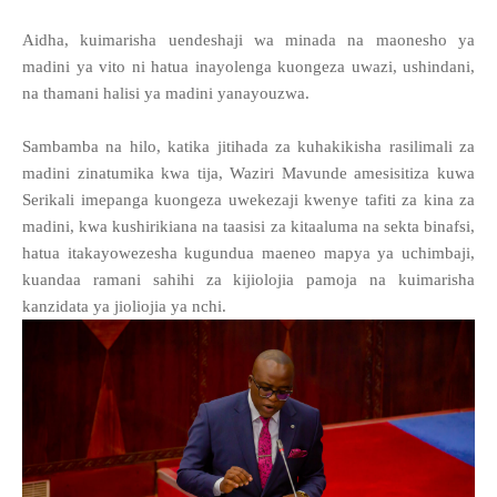
Aidha, kuimarisha uendeshaji wa minada na maonesho ya
madini ya vito ni hatua inayolenga kuongeza uwazi, ushindani,
na thamani halisi ya madini yanayouzwa.
Sambamba na hilo, katika jitihada za kuhakikisha rasilimali za
madini zinatumika kwa tija, Waziri Mavunde amesisitiza kuwa
Serikali imepanga kuongeza uwekezaji kwenye tafiti za kina za
madini, kwa kushirikiana na taasisi za kitaaluma na sekta binafsi,
hatua itakayowezesha kugundua maeneo mapya ya uchimbaji,
kuandaa ramani sahihi za kijiolojia pamoja na kuimarisha
kanzidata ya jioliojia ya nchi.