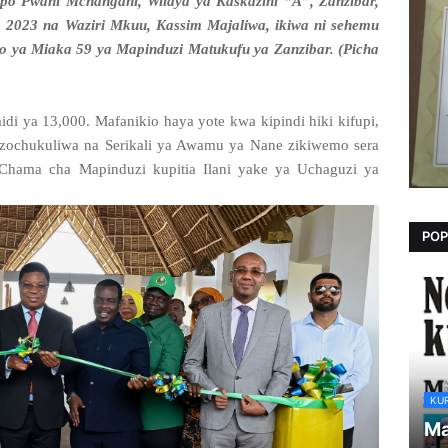
yopo Pwani Mchangani, Wilaya ya Kaskazini “A”, Zanzibar,
 2023 na Waziri Mkuu, Kassim Majaliwa, ikiwa ni sehemu
 ya Miaka 59 ya Mapinduzi Matukufu ya Zanzibar. (Picha
zaidi ya 13,000. Mafanikio haya yote kwa kipindi hiki kifupi,
zochukuliwa na Serikali ya Awamu ya Nane zikiwemo sera
Chama cha Mapinduzi kupitia Ilani yake ya Uchaguzi ya
POP
KU
Ma