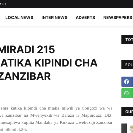
t Us
LOCAL NEWS
INTER NEWS
ADVERTS
NEWSPAPERS
TOT
MIRADI 215
ATIKA KIPINDI CHA
FOL
 ZANZIBAR
a katika kipindi cha miaka miwili ya uongozi wa wa
OUR
 Zanzibar na Mwenyekiti wa Baraza la Mapinduzi, Dkt.
 imesajiliwa kupitia Mamlaka ya Kukuza Uwekezaji Zanzibar
 bilioni 3.26.