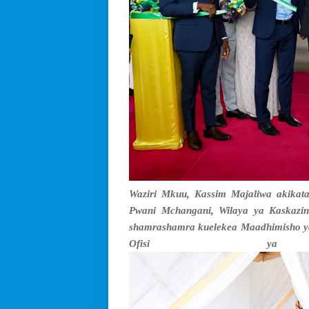
Waziri Mkuu, Kassim Majaliwa akikata 
Pwani Mchangani, Wilaya ya Kaskazin
shamrashamra kuelekea Maadhimisho ya
Ofisi ya