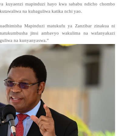
ya kuyaenzi mapinduzi hayo kwa sababu ndicho chombo
 kutawaliwa na kubaguliwa katika nchi yao.
uadhimisha Mapinduzi matukufu ya Zanzibar zinakua ni
natukumbusha jinsi ambavyo wakulima na wafanyakazi
guliwa na kunyanyaswa.”