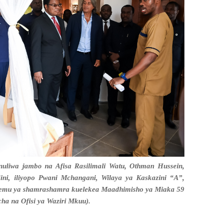
nuliwa jambo na Afisa Rasilimali Watu, Othman Hussein,
ini, iliyopo Pwani Mchangani, Wilaya ya Kaskazini “A”,
sehemu ya shamrashamra kuelekea Maadhimisho ya Miaka 59
ha na Ofisi ya Waziri Mkuu).