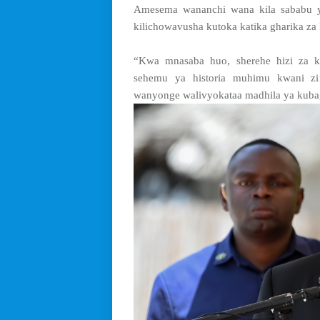
Amesema wananchi wana kila sababu 
kilichowavusha kutoka katika gharika za
“Kwa mnasaba huo, sherehe hizi za k
sehemu ya historia muhimu kwani zi
wanyonge walivyokataa madhila ya kuba