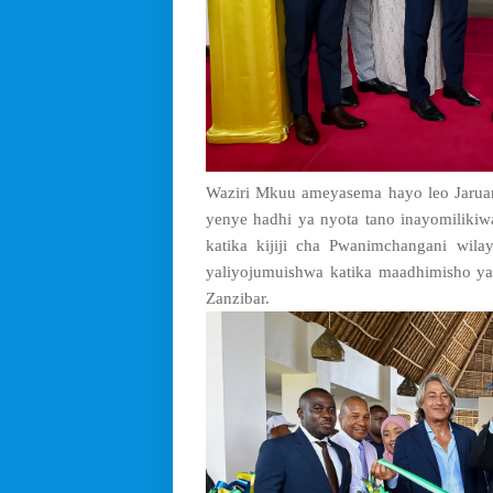
Waziri Mkuu ameyasema hayo leo Jaruari
yenye hadhi ya nyota tano inayomili
katika kijiji cha Pwanimchangani wi
yaliyojumuishwa katika maadhimisho ya
Zanzibar.