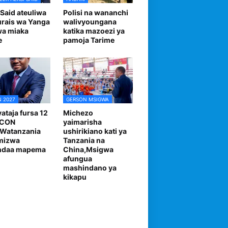
 Said ateuliwa
Polisi na wananchi
urais wa Yanga
walivyoungana
wa miaka
katika mazoezi ya
e
pamoja Tarime
 2027
GERSON MSIGWA
ataja fursa 12
Michezo
FCON
yaimarisha
,Watanzania
ushirikiano kati ya
mizwa
Tanzania na
andaa mapema
China,Msigwa
afungua
mashindano ya
kikapu