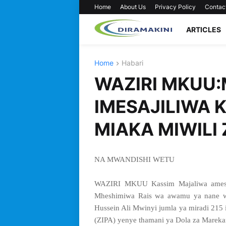
Home
About Us
Privacy Policy
Contac
ARTICLES
Home
Habari
WAZIRI MKUU:
IMESAJILIWA K
MIAKA MIWILI
NA MWANDISHI WETU
WAZIRI MKUU Kassim Majaliwa amesem
Mheshimiwa Rais wa awamu ya nane wa
Hussein Ali Mwinyi jumla ya miradi 215
(ZIPA) yenye thamani ya Dola za Marekani