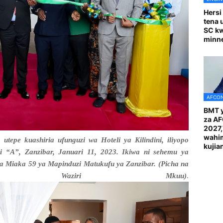
Hersi
tena 
SC k
minn
AFCON
BMT y
za A
2027
wahi
utepe kuashiria ufunguzi wa Hoteli ya Kilindini, iliyopo
kuji
i “A”, Zanzibar, Januari 11, 2023. Ikiwa ni sehemu ya
 Miaka 59 ya Mapinduzi Matukufu ya Zanzibar. (Picha na
 Waziri Mkuu)
.