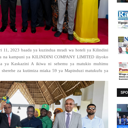
 11, 2023 baada ya kuzindua mradi wa hoteli ya Kilindini
kiwa na kampuni ya KILINDINI COMPANY LIMITED iliyoko
laya ya Kaskazini A ikiwa ni sehemu ya matukio muhimu
 sherehe za kutimiza miaka 59 ya Mapinduzi matukufu ya
SPO
ENGIN