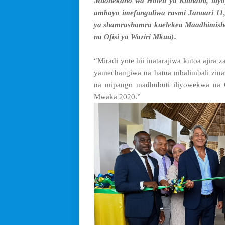
Muonekano wa Hoteli ya Kilindini, ili
ambayo imefunguliwa rasmi Januari 11,
ya shamrashamra kuelekea Maadhimisho
.
na Ofisi ya Waziri Mkuu)
“Miradi yote hii inatarajiwa kutoa ajira 
yamechangiwa na hatua mbalimbali zina
na mipango madhubuti iliyowekwa na 
Mwaka 2020.”