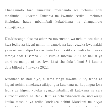
Changamoto hizo zimeathiri mwenendo wa uchumi nchi
mbalimbali, ikiwemo Tanzania na kwamba serikali imekuwa
ikichukua hatua mbalimbali kukabiliana na changamoto
zilizojitokeza.
Dkt.Missango alisema athari za mwenendo wa uchumi wa dunia
kwa fedha za kigeni nchini ni pamoja na kuongezeka kwa nakisi
ya urari wa malipo kwa asilimia 127.3 katika kipindi cha mwaka
mmoja hadi Disemba 2022 kutoka mwaka 2021 na nakisi ya
urari wa malipo ni hasi kwa kiasi cha dola bilioni 5.4 kutoka
dola bilioni 2.4 mwaka 2022.
Kutokana na hali hiyo, alisema tangu mwaka 2022, fedha za
kigeni nchini zimekuwa zikipungua kutokana na kupungua kwa
fedha za kigeni kutoka vyanzo mbalimbali kutokana na sera
zilizochukuliwa na Benki Kuu za nchi zilizoendelea, uwekezaji
katika masoko ya fedha kuelekea nchini Marekani na hivyo