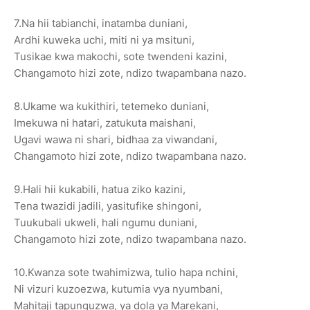
7.Na hii tabianchi, inatamba duniani,
Ardhi kuweka uchi, miti ni ya msituni,
Tusikae kwa makochi, sote twendeni kazini,
Changamoto hizi zote, ndizo twapambana nazo.
8.Ukame wa kukithiri, tetemeko duniani,
Imekuwa ni hatari, zatukuta maishani,
Ugavi wawa ni shari, bidhaa za viwandani,
Changamoto hizi zote, ndizo twapambana nazo.
9.Hali hii kukabili, hatua ziko kazini,
Tena twazidi jadili, yasitufike shingoni,
Tuukubali ukweli, hali ngumu duniani,
Changamoto hizi zote, ndizo twapambana nazo.
10.Kwanza sote twahimizwa, tulio hapa nchini,
Ni vizuri kuzoezwa, kutumia vya nyumbani,
Mahitaji tapunguzwa, ya dola ya Marekani,