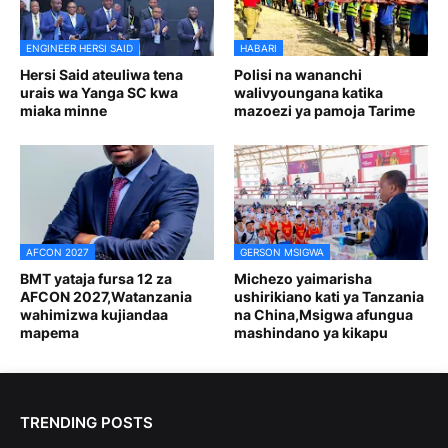
ENGINEER HERSI SAID
HABARI
Hersi Said ateuliwa tena
Polisi na wananchi
urais wa Yanga SC kwa
walivyoungana katika
miaka minne
mazoezi ya pamoja Tarime
AFCON 2027
GERSON MSIGWA
BMT yataja fursa 12 za
Michezo yaimarisha
AFCON 2027,Watanzania
ushirikiano kati ya Tanzania
wahimizwa kujiandaa
na China,Msigwa afungua
mapema
mashindano ya kikapu
TRENDING POSTS