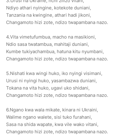
3.Urusi na Ukraine, nchi zilizo vitani,
Ndiyo athari nyingine, kotekote duniani,
Tanzania na kwingine, athari hadi jikoni,
Changamoto hizi zote, ndizo twapambana nazo.
4.Vita vimetufumbua, macho na masikioni,
Ndio sasa twatambua, mahitaji duniani,
Kumbe tukiyachambua, hatuna kitu nyumbani,
Changamoto hizi zote, ndizo twapambana nazo.
5.Nishati kwa wingi huko, iko nyingi visimani,
Urusi ni nyingi huko, yasambazwa duniani,
Tokana na vita huko, ugavi uko shidani,
Changamoto hizi zote, ndizo twapambana nazo.
6.Ngano kwa wala mikate, kinara ni Ukraini,
Walime ngano walete, sisi tuko furahani,
Sasa na shida wapate, kwa vile wako vitani,
Changamoto hizi zote, ndizo twapambana nazo.