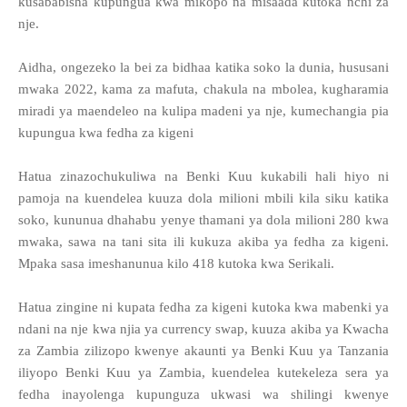
kusababisha kupungua kwa mikopo na misaada kutoka nchi za
nje.
Aidha, ongezeko la bei za bidhaa katika soko la dunia, hususani
mwaka 2022, kama za mafuta, chakula na mbolea, kugharamia
miradi ya maendeleo na kulipa madeni ya nje, kumechangia pia
kupungua kwa fedha za kigeni
Hatua zinazochukuliwa na Benki Kuu kukabili hali hiyo ni
pamoja na kuendelea kuuza dola milioni mbili kila siku katika
soko, kununua dhahabu yenye thamani ya dola milioni 280 kwa
mwaka, sawa na tani sita ili kukuza akiba ya fedha za kigeni.
Mpaka sasa imeshanunua kilo 418 kutoka kwa Serikali.
Hatua zingine ni kupata fedha za kigeni kutoka kwa mabenki ya
ndani na nje kwa njia ya currency swap, kuuza akiba ya Kwacha
za Zambia zilizopo kwenye akaunti ya Benki Kuu ya Tanzania
iliyopo Benki Kuu ya Zambia, kuendelea kutekeleza sera ya
fedha inayolenga kupunguza ukwasi wa shilingi kwenye