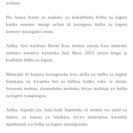
uchumi.
Pia, kutoa leseni za maduka ya kubadilisha fedha za kigeni
katika maeneo mengi nchini ili kuongeza fedha za kigeni
kwenye mzunguko rasmi.
Aidha, hivi karibuni Benki Kuu imetoa sekula kwa mabenki
ambayo imeanza kutumika Juni Mosi, 2023 yenye lengo la
kudhibiti fedha za kigeni.
Matarajio ni kuanza kuongezeka kwa akiba ya fedha za kigeni
kutokana na kwamba bei za bidhaa katika soko la dunia,
hususani mafuta, zinaendelea kushuka hivyo mahitaji ya fedha
za kigeni yatapungua.
Aidha, kipindi cha Julai hadi Septemba ni msimu wa utalii na
mauzo ya mazao ya biashara, hivyo inatarajiwa kwamba
upatikanaji wa fedha za kigeni utaongezeka.