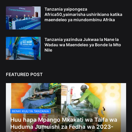
Tanzania yaipongeza
Africa50,yaimarisha ushirikiano katika
maendeleo ya miundombinu Afrika
Tanzania yazindua Jukwaa la Nane la
Wadau wa Maendeleo ya Bonde la Mto
Nile
FEATURED POST
BENKI KUU YA TANZANIA
Huu hapa Mpango Mkakati wa Taifa wa
Huduma Jumuishi za Fedha wa 2023-