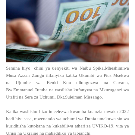
Semina hiyo, chini ya uenyekiti wa Naibu Spika,Mheshimiwa
Musa Azzan Zungu ilifanyika katika Ukumbi wa Pius Msekwa
na Ujumbe wa Benki Kuu uliongozwa na Gavana,
Bw.Emmanuel Tutuba na wasilisho kufanywa na Mkurugenzi wa
Utafiti na Sera za Uchumi, Dkt.Suleiman Missango.
Katika wasilisho hizo imeelezwa kwamba kuanzia mwaka 2022
hadi hivi sasa, mwenendo wa uchumi wa Dunia umekuwa sio wa
kuridhisha kutokana na kukabiliwa athari za UVIKO-19, vita ya
Urusi na Ukraine na mabadiliko ya tabianchi.