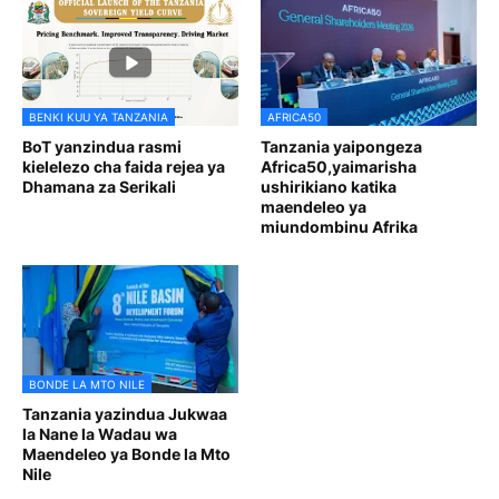
BENKI KUU YA TANZANIA
AFRICA50
BoT yanzindua rasmi
Tanzania yaipongeza
kielelezo cha faida rejea ya
Africa50,yaimarisha
Dhamana za Serikali
ushirikiano katika
maendeleo ya
miundombinu Afrika
BONDE LA MTO NILE
Tanzania yazindua Jukwaa
la Nane la Wadau wa
Maendeleo ya Bonde la Mto
Nile