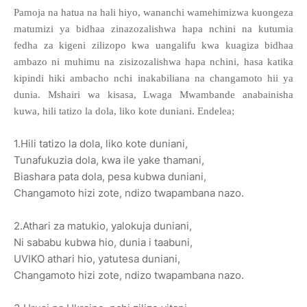
Pamoja na hatua na hali hiyo, wananchi wamehimizwa kuongeza
matumizi ya bidhaa zinazozalishwa hapa nchini na kutumia
fedha za kigeni zilizopo kwa uangalifu kwa kuagiza bidhaa
ambazo ni muhimu na zisizozalishwa hapa nchini, hasa katika
kipindi hiki ambacho nchi inakabiliana na changamoto hii ya
dunia. Mshairi wa kisasa, Lwaga Mwambande anabainisha
kuwa, hili tatizo la dola, liko kote duniani. Endelea;
1.Hili tatizo la dola, liko kote duniani,
Tunafukuzia dola, kwa ile yake thamani,
Biashara pata dola, pesa kubwa duniani,
Changamoto hizi zote, ndizo twapambana nazo.
2.Athari za matukio, yalokuja duniani,
Ni sababu kubwa hio, dunia i taabuni,
UVIKO athari hio, yatutesa duniani,
Changamoto hizi zote, ndizo twapambana nazo.