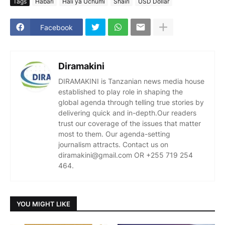
Tags
Habari
Hali ya Uchumi
Shairi
USD Dollar
Facebook
Diramakini
DIRAMAKINI is Tanzanian news media house
established to play role in shaping the
global agenda through telling true stories by
delivering quick and in-depth.Our readers
trust our coverage of the issues that matter
most to them. Our agenda-setting
journalism attracts. Contact us on
diramakini@gmail.com OR +255 719 254
464.
YOU MIGHT LIKE