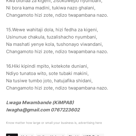
Kwa bidhaa za kigeni, zisokuwepo nyumbani,
Ni bora kama madini, tukiwa nazo ghalani,
Changamoto hizi zote, ndizo twapambana nazo.
15.Wewe wahitaji dola, hizi fedha za kigeni,
Usinunue chakula, tuzalishacho nyumbani,
Na mashati yenye kola, tushonayo viwandani,
Changamoto hizi zote, ndizo twapambana nazo.
16.Hiki kipindi mpito, kotekote duniani,
Ndiyo tunatoa wito, sote tubaki makini,
Na tusiwe tumbo joto, hatujafika shidani,
Changamoto hizi zote, ndizo twapambana nazo.
Lwaga Mwambande (KiMPAB)
lwagha@gmail.com 0767223602
Know matter how large or small your business is, advertising here