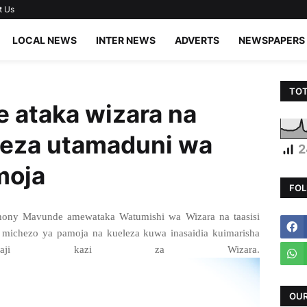
t Us
LOCAL NEWS
INTER NEWS
ADVERTS
NEWSPAPERS
TOT
 ataka wizara na
leza utamaduni wa
2
moja
FOL
ony Mavunde amewataka Watumishi wa Wizara na taasisi
michezo ya pamoja na kueleza kuwa inasaidia kuimarisha
aji kazi za Wizara.
OUR