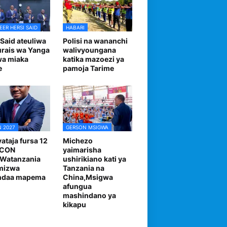
EER HERSI SAID
HABARI
 Said ateuliwa
Polisi na wananchi
urais wa Yanga
walivyoungana
wa miaka
katika mazoezi ya
e
pamoja Tarime
 2027
GERSON MSIGWA
ataja fursa 12
Michezo
FCON
yaimarisha
,Watanzania
ushirikiano kati ya
mizwa
Tanzania na
andaa mapema
China,Msigwa
afungua
mashindano ya
kikapu