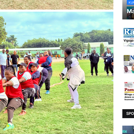
KU
Ma
SPO