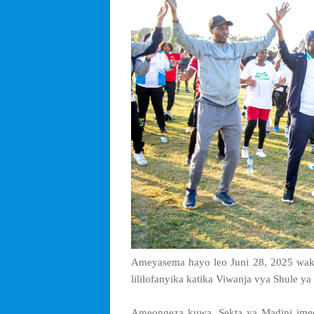
Ameyasema hayo leo Juni 28, 2025 waka
lililofanyika katika Viwanja vya Shule ya
Ameongeza kuwa, Sekta ya Madini imee