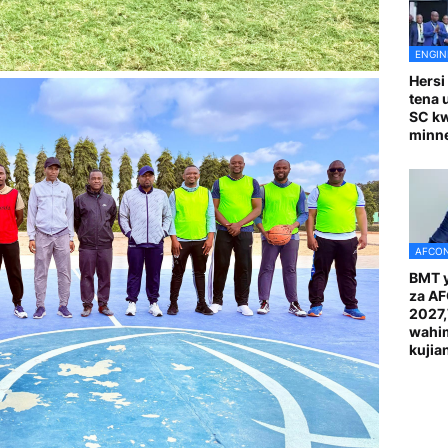
ENGIN
Hersi
tena 
SC k
minn
AFCON
BMT y
za A
2027
wahi
kuji