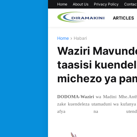
Home
About Us
Privacy Policy
Contac
ARTICLES
Home
Habari
Waziri Mavunde
taasisi kuende
michezo ya pa
DODOMA-Waziri
wa Madini Mhe.Anth
zake kuendeleza utamaduni wa kufanya 
afya na utend