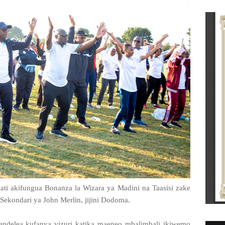
ti akifungua Bonanza la Wizara ya Madini na Taasisi zake
 Sekondari ya John Merlin, jijini Dodoma.
ndelea kufanya vizuri katika maeneo mbalimbali ikiwemo