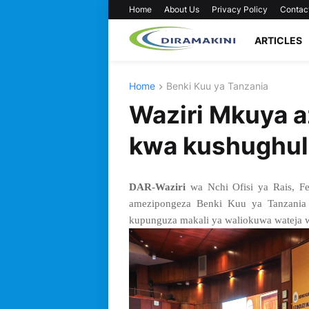
Home
About Us
Privacy Policy
Contac
ARTICLES
Home
Benki Kuu ya Tanzania
Waziri Mkuya a
kwa kushughuli
DAR-Waziri
wa Nchi Ofisi ya Rais, F
amezipongeza Benki Kuu ya Tanzania
kupunguza makali ya waliokuwa wateja