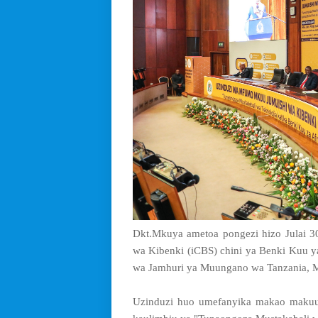
Dkt.Mkuya ametoa pongezi hizo Julai 3
wa Kibenki (iCBS) chini ya Benki Kuu 
wa Jamhuri ya Muungano wa Tanzania, M
Uzinduzi huo umefanyika makao makuu