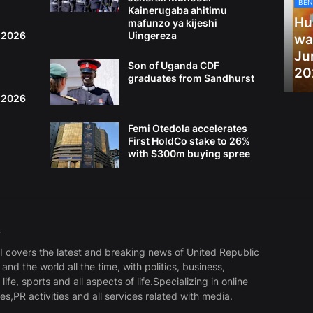
BEN
Kainerugaba ahitimu
Hu
mafunzo ya kijeshi
4,2026
Uingereza
wa
Ju
Son of Uganda CDF
20
graduates from Sandhurst
3,2026
Femi Otedola accelerates
First HoldCo stake to 26%
with $300m buying spree
S
covers the latest and breaking news of United Republic
and the world all the time, with politics, business,
life, sports and all aspects of life.Specializing in online
s,PR activities and all services related with media.