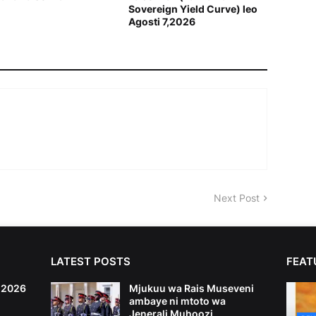
Sovereign Yield Curve) leo
Agosti 7,2026
Next Post
LATEST POSTS
FEAT
6,2026
Mjukuu wa Rais Museveni
ambaye ni mtoto wa
Jenerali Muhoozi