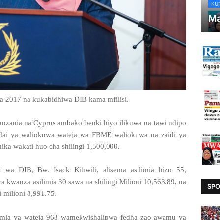
KU
Ma
a 2017 na kukabidhiwa DIB kama mfilisi.
Tanzania na Cyprus ambako benki hiyo ilikuwa na tawi ndipo
adai ya waliokuwa wateja wa FBME waliokuwa na zaidi ya
ika wakati huo cha shilingi 1,500,000.
 wa DIB, Bw. Isack Kihwili, alisema asilimia hizo 55,
a kwanza asilimia 30 sawa na shilingi Milioni 10,563.89, na
SPO
i milioni 8,991.75.
jumla ya wateja 968 wamekwishalipwa fedha zao awamu ya