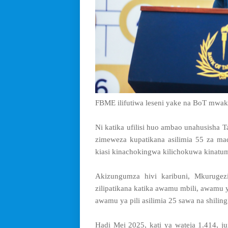
FBME ilifutiwa leseni yake na BoT mwak
Ni katika ufilisi huo ambao unahusisha 
zimeweza kupatikana asilimia 55 za m
kiasi kinachokingwa kilichokuwa kinatum
Akizungumza hivi karibuni, Mkurugezi
zilipatikana katika awamu mbili, awamu y
awamu ya pili asilimia 25 sawa na shiling
Hadi Mei 2025, kati ya wateja 1.414, 