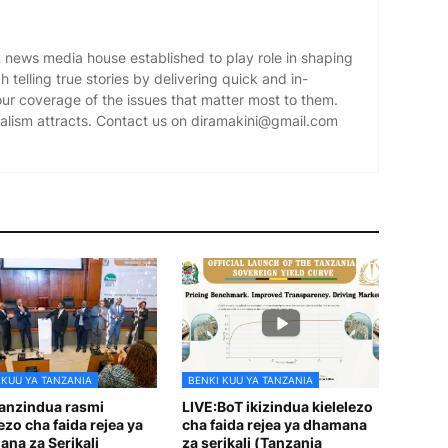
news media house established to play role in shaping
 telling true stories by delivering quick and in-
our coverage of the issues that matter most to them.
alism attracts. Contact us on diramakini@gmail.com
 KUU YA TANZANIA
BENKI KUU YA TANZANIA
anzindua rasmi
LIVE:BoT ikizindua kielelezo
ezo cha faida rejea ya
cha faida rejea ya dhamana
na za Serikali
za serikali (Tanzania