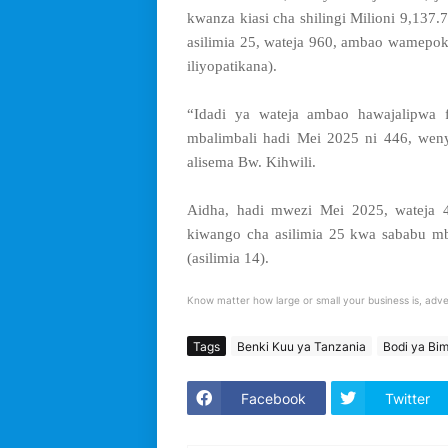
kwanza kiasi cha shilingi Milioni 9,137.
asilimia 25, wateja 960, ambao wamepoke
iliyopatikana).
“Idadi ya wateja ambao hawajalipwa f
mbalimbali hadi Mei 2025 ni 446, weny
alisema Bw. Kihwili.
Aidha, hadi mwezi Mei 2025, wateja 45
kiwango cha asilimia 25 kwa sababu mba
(asilimia 14).
Know matter how large or small your business is, adve
Tags
Benki Kuu ya Tanzania
Bodi ya Bi
Facebook
Twitter