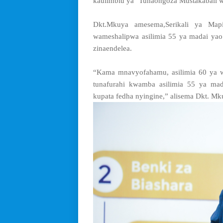
kaulimbiu ya "Tunaongoza Mustakabali wa
Dkt.Mkuya amesema,Serikali ya Map
wameshalipwa asilimia 55 ya madai yao 
zinaendelea.
“Kama mnavyofahamu, asilimia 60 ya w
tunafurahi kwamba asilimia 55 ya mad
kupata fedha nyingine,” alisema Dkt. Mk