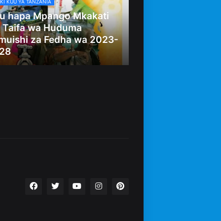
KI KUU YA TANZANIA
u hapa Mpango Mkakati
 Taifa wa Huduma
muishi za Fedha wa 2023-
28