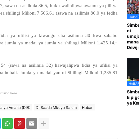
77, sawa na asilimia 86.5, huku waliolipwa awamu ya pili ya
a shilingi Milioni 7,566.61 (sawa na asilimia 86.0 ya fedha
HABAR
Simba
ni
idia ya ufilisi ya kiwango cha asilimia 30 kwa sababu
umoja
maba
e jumla ya madai ya jumla ya shilingi Milioni 1,425.14,”
Dewji
4 (sawa na asilimia 32) hawajalipwa fidia ya ufilisi ya
limbali. Jumla ya madai yao ni Shilingi Milioni 1,235.81
HABAR
Simba
rtising here
kipig
ya Ke
ma ya Amana (DIB)
Dr Saada Mkuya Salum
Habari