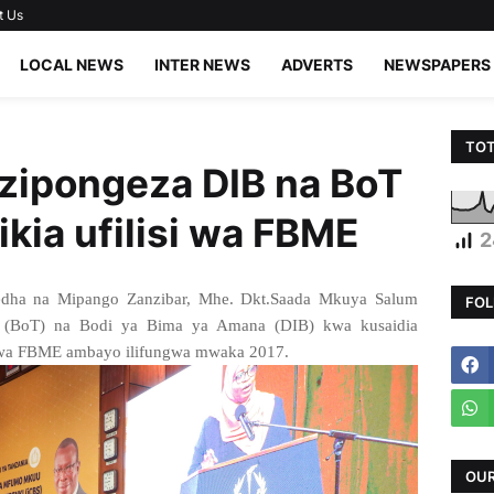
t Us
LOCAL NEWS
INTER NEWS
ADVERTS
NEWSPAPERS
TOT
zipongeza DIB na BoT
kia ufilisi wa FBME
2
edha na Mipango Zanzibar, Mhe. Dkt.Saada Mkuya Salum
FOL
 (BoT) na Bodi ya Bima ya Amana (DIB) kwa kusaidia
 wa FBME ambayo ilifungwa mwaka 2017.
OUR