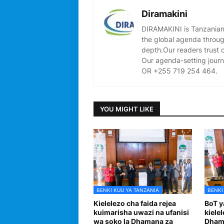
Diramakini
DIRAMAKINI is Tanzanian 
the global agenda through
depth.Our readers trust 
Our agenda-setting journ
OR +255 719 254 464.
YOU MIGHT LIKE
BENKI KUU YA TANZANIA
BENKI
Kielelezo cha faida rejea
BoT y
kuimarisha uwazi na ufanisi
kielel
wa soko la Dhamana za
Dhama