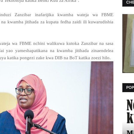
 Teknolojia katika Benki Kuu za Afrika".
CHE
induzi Zanzibar inafarijika kwamba wateja wa FBME
na kwamba jitihada za kupata fedha zaidi ili kuwarudishia
ateja wa FBME nchini walikuwa kutoka Zanzibar na sasa
ai yao yameshapatikana na kwamba jitihada zinaendelea
uya katika pongezi zake kwa DIB na BoT katika zoezi hilo.
POP