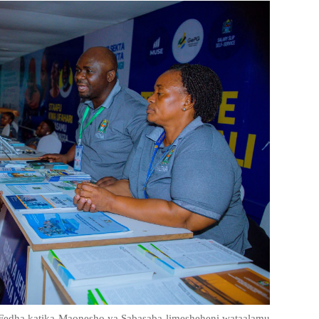
 Fedha katika Maonesho ya Sabasaba limesheheni wataalamu