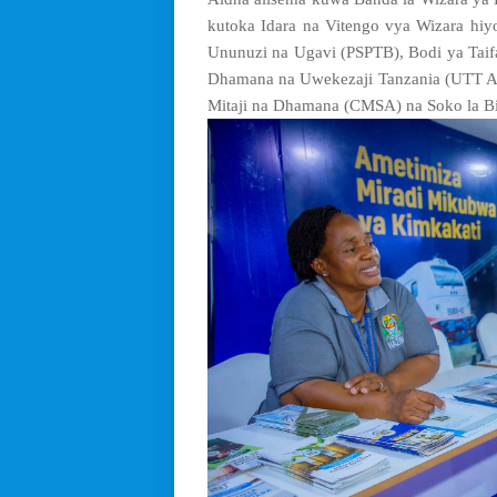
kutoka Idara na Vitengo vya Wizara hiy
Ununuzi na Ugavi (PSPTB), Bodi ya Ta
Dhamana na Uwekezaji Tanzania (UTT A
Mitaji na Dhamana (CMSA) na Soko la B