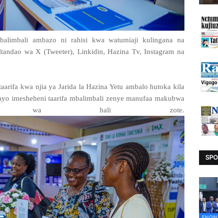
balimbali ambazo ni rahisi kwa watumiaji kulingana na
tandao wa X (Tweeter), Linkidin, Hazina Tv, Instagram na
taarifa kwa njia ya Jarida la Hazina Yetu ambalo hutoka kila
ayo imesheheni taarifa mbalimbali zenye manufaa makubwa
hi wa hali zote.
SPO
ENGIN