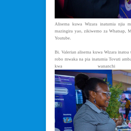
Alisema kuwa Wizara inatumia njia m
mazingira yao, zikiwemo za Whatsap, M
Youtube.
Bi. Valerian alisema kuwa Wizara inatoa 
robo mwaka na pia inatumia Tovuti amb
kwa wananc