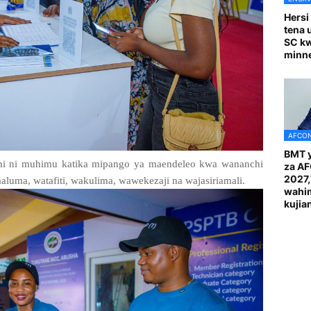
Hersi
tena 
SC k
minn
AFCON
BMT y
umi ni muhimu katika mipango ya maendeleo kwa wananchi
za A
2027
uma, watafiti, wakulima, wawekezaji na wajasiriamali.
wahi
kuji