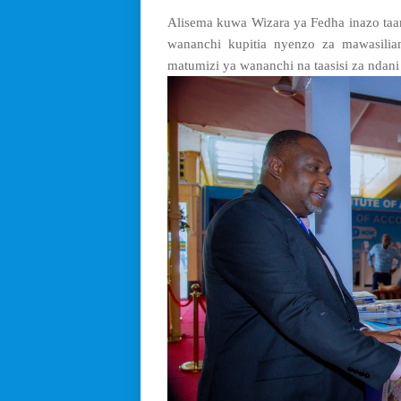
Alisema kuwa Wizara ya Fedha inazo taa
wananchi kupitia nyenzo za mawasilia
matumizi ya wananchi na taasisi za ndani 