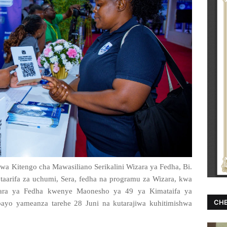
 Kitengo cha Mawasiliano Serikalini Wizara ya Fedha, Bi.
 taarifa za uchumi, Sera, fedha na programu za Wizara, kwa
zara ya Fedha kwenye Maonesho ya 49 ya Kimataifa ya
CHE
ayo yameanza tarehe 28 Juni na kutarajiwa kuhitimishwa