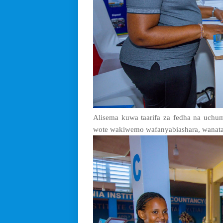
Alisema kuwa taarifa za fedha na uch
wote wakiwemo wafanyabiashara, wanataal