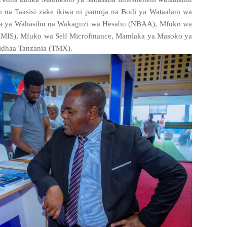
o na Taasisi zake ikiwa ni pamoja na Bodi ya Wataalam wa
ifa ya Wahasibu na Wakaguzi wa Hesabu (NBAA), Mfuko wa
MIS), Mfuko wa Self Microfinance, Mamlaka ya Masoko ya
idhaa Tanzania (TMX).