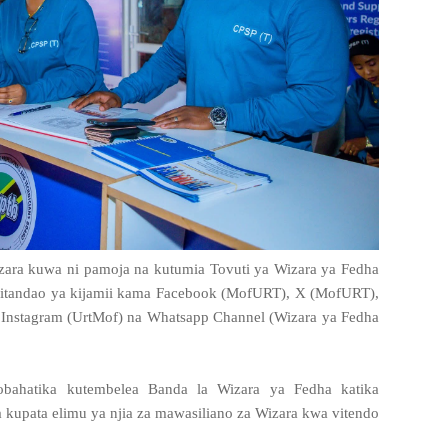
wizara kuwa ni pamoja na kutumia Tovuti ya Wizara ya Fedha
mitandao ya kijamii kama Facebook (MofURT), X (MofURT),
, Instagram (UrtMof) na Whatsapp Channel (Wizara ya Fedha
obahatika kutembelea Banda la Wizara ya Fedha katika
kupata elimu ya njia za mawasiliano za Wizara kwa vitendo