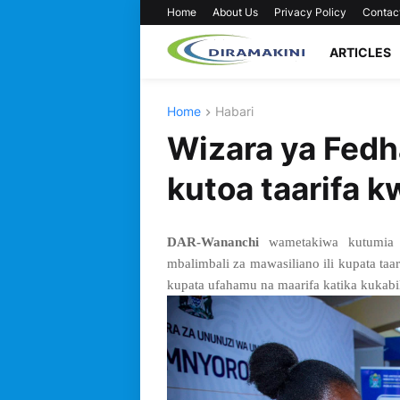
Home
About Us
Privacy Policy
Contac
ARTICLES
Home
Habari
Wizara ya Fedha
kutoa taarifa 
DAR-Wananchi
wametakiwa kutumia t
mbalimbali za mawasiliano ili kupata ta
kupata ufahamu na maarifa katika kukabi