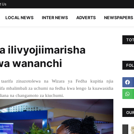
t Us
LOCAL NEWS
INTER NEWS
ADVERTS
NEWSPAPERS
TOT
 ilivyojiimarisha
kwa wananchi
FOL
aarifa zinazotolewa na Wizara ya Fedha kupitia njia
arifa mbalimbali za uchumi na fedha kwa lengo la kuawasidia
liana na changamoto za kiuchumi.
OUR