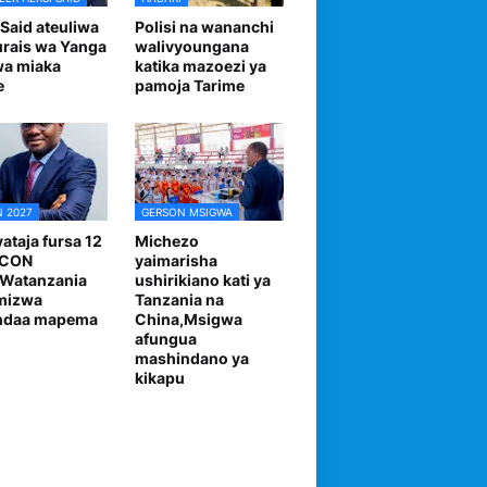
 Said ateuliwa
Polisi na wananchi
urais wa Yanga
walivyoungana
wa miaka
katika mazoezi ya
e
pamoja Tarime
 2027
GERSON MSIGWA
ataja fursa 12
Michezo
FCON
yaimarisha
,Watanzania
ushirikiano kati ya
mizwa
Tanzania na
andaa mapema
China,Msigwa
afungua
mashindano ya
kikapu