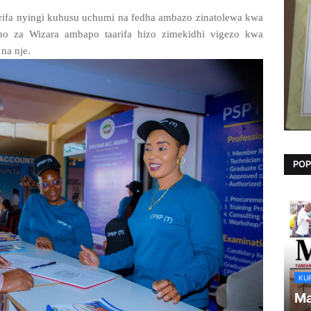
rifa nyingi kuhusu uchumi na fedha ambazo zinatolewa kwa
no za Wizara ambapo taarifa hizo zimekidhi vigezo kwa
na nje.
POP
KU
Ma