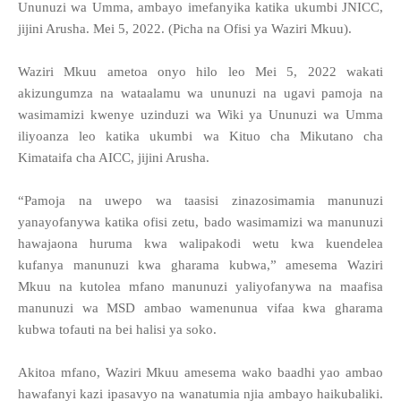
Ununuzi wa Umma, ambayo imefanyika katika ukumbi JNICC,
jijini Arusha. Mei 5, 2022. (Picha na Ofisi ya Waziri Mkuu).
Waziri Mkuu ametoa onyo hilo leo Mei 5, 2022 wakati
akizungumza na wataalamu wa ununuzi na ugavi pamoja na
wasimamizi kwenye uzinduzi wa Wiki ya Ununuzi wa Umma
iliyoanza leo katika ukumbi wa Kituo cha Mikutano cha
Kimataifa cha AICC, jijini Arusha.
“Pamoja na uwepo wa taasisi zinazosimamia manunuzi
yanayofanywa katika ofisi zetu, bado wasimamizi wa manunuzi
hawajaona huruma kwa walipakodi wetu kwa kuendelea
kufanya manunuzi kwa gharama kubwa,” amesema Waziri
Mkuu na kutolea mfano manunuzi yaliyofanywa na maafisa
manunuzi wa MSD ambao wamenunua vifaa kwa gharama
kubwa tofauti na bei halisi ya soko.
Akitoa mfano, Waziri Mkuu amesema wako baadhi yao ambao
hawafanyi kazi ipasavyo na wanatumia njia ambayo haikubaliki.