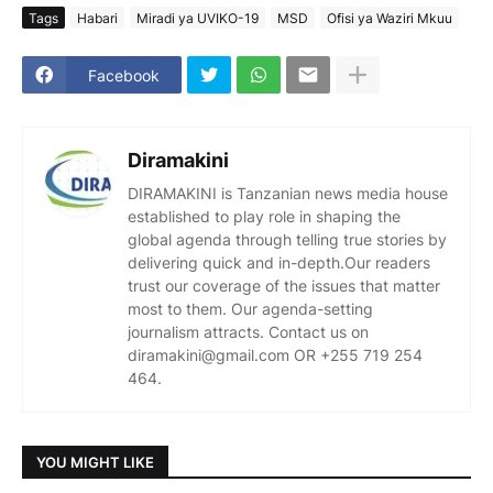
Tags
Habari
Miradi ya UVIKO-19
MSD
Ofisi ya Waziri Mkuu
Facebook
Diramakini
DIRAMAKINI is Tanzanian news media house
established to play role in shaping the
global agenda through telling true stories by
delivering quick and in-depth.Our readers
trust our coverage of the issues that matter
most to them. Our agenda-setting
journalism attracts. Contact us on
diramakini@gmail.com OR +255 719 254
464.
YOU MIGHT LIKE