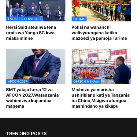
ENGINEER HERSI SAID
HABARI
Hersi Said ateuliwa tena
Polisi na wananchi
urais wa Yanga SC kwa
walivyoungana katika
miaka minne
mazoezi ya pamoja Tarime
AFCON 2027
GERSON MSIGWA
BMT yataja fursa 12 za
Michezo yaimarisha
AFCON 2027,Watanzania
ushirikiano kati ya Tanzania
wahimizwa kujiandaa
na China,Msigwa afungua
mapema
mashindano ya kikapu
TRENDING POSTS