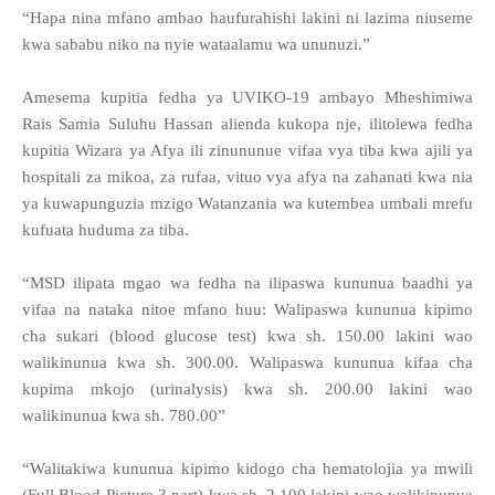
“Hapa nina mfano ambao haufurahishi lakini ni lazima niuseme
kwa sababu niko na nyie wataalamu wa ununuzi.”
Amesema kupitia fedha ya UVIKO-19 ambayo Mheshimiwa
Rais Samia Suluhu Hassan alienda kukopa nje, ilitolewa fedha
kupitia Wizara ya Afya ili zinununue vifaa vya tiba kwa ajili ya
hospitali za mikoa, za rufaa, vituo vya afya na zahanati kwa nia
ya kuwapunguzia mzigo Watanzania wa kutembea umbali mrefu
kufuata huduma za tiba.
“MSD ilipata mgao wa fedha na ilipaswa kununua baadhi ya
vifaa na nataka nitoe mfano huu: Walipaswa kununua kipimo
cha sukari (blood glucose test) kwa sh. 150.00 lakini wao
walikinunua kwa sh. 300.00. Walipaswa kununua kifaa cha
kupima mkojo (urinalysis) kwa sh. 200.00 lakini wao
walikinunua kwa sh. 780.00”
“Walitakiwa kununua kipimo kidogo cha hematolojia ya mwili