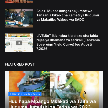
Balozi Mussa aongoza ujumbe wa
Tanzania kikao cha Kamati ya Kudumu
ya Makatibu Wakuu wa SADC
LIVE:BoT ikizindua kielelezo cha faida
rejea ya dhamana za serikali (Tanzania
Sovereign Yield Curve) leo Agosti
7,2026
FEATURED POST
BENKI KUU YA TANZANIA
Huu hapa Mpango Mkakati wa Taifa wa
Huduma Jumuishi za Fedha wa 2023-