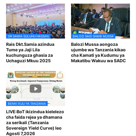
DR SAMIA SULUHU HASSAN
BALOZI SAID SHAIB MUSSA
Rais Dkt.Samia azindua
Balozi Mussa aongoza
Tume ya Jaji Lila
ujumbe wa Tanzania kikao
kuchunguza ghasia za
cha Kamati ya Kudumu ya
Uchaguzi Mkuu 2025
Makatibu Wakuu wa SADC
BENKI KUU YA TANZANIA
LIVE:BoT ikizindua kielelezo
cha faida rejea ya dhamana
za serikali (Tanzania
Sovereign Yield Curve) leo
Agosti 7,2026