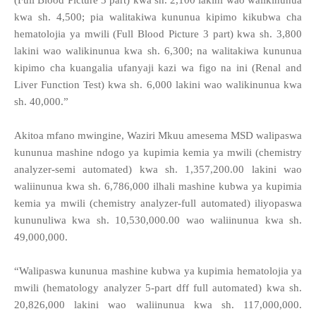
(Full Blood Picture 3 part) kwa sh. 2,100 lakini wao walikinunua
kwa sh. 4,500; pia walitakiwa kununua kipimo kikubwa cha
hematolojia ya mwili (Full Blood Picture 3 part) kwa sh. 3,800
lakini wao walikinunua kwa sh. 6,300; na walitakiwa kununua
kipimo cha kuangalia ufanyaji kazi wa figo na ini (Renal and
Liver Function Test) kwa sh. 6,000 lakini wao walikinunua kwa
sh. 40,000.”
Akitoa mfano mwingine, Waziri Mkuu amesema MSD walipaswa
kununua mashine ndogo ya kupimia kemia ya mwili (chemistry
analyzer-semi automated) kwa sh. 1,357,200.00 lakini wao
waliinunua kwa sh. 6,786,000 ilhali mashine kubwa ya kupimia
kemia ya mwili (chemistry analyzer-full automated) iliyopaswa
kununuliwa kwa sh. 10,530,000.00 wao waliinunua kwa sh.
49,000,000.
“Walipaswa kununua mashine kubwa ya kupimia hematolojia ya
mwili (hematology analyzer 5-part dff full automated) kwa sh.
20,826,000 lakini wao waliinunua kwa sh. 117,000,000.