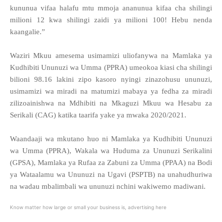
kununua vifaa halafu mtu mmoja ananunua kifaa cha shilingi
milioni 12 kwa shilingi zaidi ya milioni 100! Hebu nenda
kaangalie.”
Waziri Mkuu amesema usimamizi uliofanywa na Mamlaka ya
Kudhibiti Ununuzi wa Umma (PPRA) umeokoa kiasi cha shilingi
bilioni 98.16 lakini zipo kasoro nyingi zinazohusu ununuzi,
usimamizi wa miradi na matumizi mabaya ya fedha za miradi
zilizoainishwa na Mdhibiti na Mkaguzi Mkuu wa Hesabu za
Serikali (CAG) katika taarifa yake ya mwaka 2020/2021.
Waandaaji wa mkutano huo ni Mamlaka ya Kudhibiti Ununuzi
wa Umma (PPRA), Wakala wa Huduma za Ununuzi Serikalini
(GPSA), Mamlaka ya Rufaa za Zabuni za Umma (PPAA) na Bodi
ya Wataalamu wa Ununuzi na Ugavi (PSPTB) na unahudhuriwa
na wadau mbalimbali wa ununuzi nchini wakiwemo madiwani.
Know matter how large or small your business is, advertising here