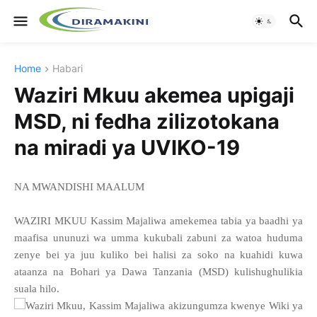
Home
Habari
Waziri Mkuu akemea upigaji
MSD, ni fedha zilizotokana
na miradi ya UVIKO-19
NA MWANDISHI MAALUM
WAZIRI MKUU Kassim Majaliwa amekemea tabia ya baadhi ya
maafisa ununuzi wa umma kukubali zabuni za watoa huduma
zenye bei ya juu kuliko bei halisi za soko na kuahidi kuwa
ataanza na Bohari ya Dawa Tanzania (MSD) kulishughulikia
suala hilo.
Waziri Mkuu, Kassim Majaliwa akizungumza kwenye Wiki ya