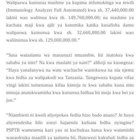
Walipaswa kununua mashine ya kupima mfumokinga wa mwili
(Immunology Analyzer Full Automated) kwa sh. 37,440,000.00
lakini wao waliinua kwa sh. 149,760,000.00; na mashine ya
kuchata maji kwa ajili ya kutumika katika kusafisha damu
walipaswa kuinunua kwa sh. 32,660,880.00 lakini wao
waliinunua kwa sh. 129,000,000.00.”
“Sasa wataalamu wa manunuzi mtuambie, hii inatokea kwa
sababu ya nini? Na kwa maslahi ya nani?” alihoji na kuongeza:
“Haya yanafanywa na watu wachache wasiokuwa na nia njema
kwa fedha za walipakodi wa Tanzania. Tungeweza kupata vifaa
vingi lakini tumenunua kifaa kimoja tu kwa sababu kuna mtu
mmoja anatukwamisha kwa kununua bidhaa hii moja kwa bei ya
juu.”
“Niambieni ni kweli aliyepokea fedha hizo bado anazo? Je huyu
aliyeendesha hilo zoezi hajaenda kufuata fedha nyingine?
PSPTB wamesema kazi yao ni kuchukua hatua kwa watumishi
wanaokiuka maadili ya taaluma hii. Hatuwezi kukubali fedha za