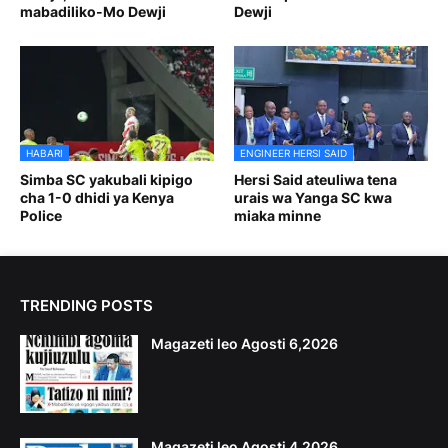
mabadiliko-Mo Dewji
Dewji
HABARI
ENGINEER HERSI SAID
Simba SC yakubali kipigo
Hersi Said ateuliwa tena
cha 1-0 dhidi ya Kenya
urais wa Yanga SC kwa
Police
miaka minne
TRENDING POSTS
Magazeti leo Agosti 6,2026
Magazeti leo Agosti 4,2026