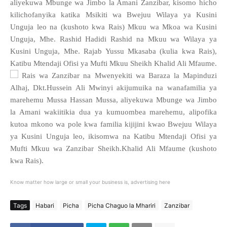
aliyekuwa Mbunge wa Jimbo la Amani Zanzibar, kisomo hicho
kilichofanyika katika Msikiti wa Bwejuu Wilaya ya Kusini
Unguja leo na (kushoto kwa Rais) Mkuu wa Mkoa wa Kusini
Unguja, Mhe. Rashid Hadidi Rashid na Mkuu wa Wilaya ya
Kusini Unguja, Mhe. Rajab Yussu Mkasaba (kulia kwa Rais),
Katibu Mtendaji Ofisi ya Mufti Mkuu Sheikh Khalid Ali Mfaume.
Rais wa Zanzibar na Mwenyekiti wa Baraza la Mapinduzi
Alhaj, Dkt.Hussein Ali Mwinyi akijumuika na wanafamilia ya
marehemu Mussa Hassan Mussa, aliyekuwa Mbunge wa Jimbo
la Amani wakiitikia dua ya kumuombea marehemu, alipofika
kutoa mkono wa pole kwa familia kijijini kwao Bwejuu Wilaya
ya Kusini Unguja leo, ikisomwa na Katibu Mtendaji Ofisi ya
Mufti Mkuu wa Zanzibar Sheikh.Khalid Ali Mfaume (kushoto
kwa Rais).
Know matter how large or small your business is, advertising here
Tags
Habari
Picha
Picha Chaguo la Mhariri
Zanzibar