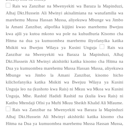
Rais wa Zanzibar na Mwenyekiti wa Baraza la Mapinduzi,
Alhaj Dkt.Hussein Ali Mwinyi akisalimiana na wanafamilia wa
marehemu Mussa Hassan Mussa, aliyekuwa Mbunge wa Jimbo
la Amani Zanzibar, alipofika kijijini kwao marehemu Bwejuu
kwa ajili ya kutoa mkono wa pole na kuhudhuria Kisomo cha
Hitma na dua ya kumuombea marehemu iliyofanyika katika
Msikiti wa Bwejuu Wilaya ya Kusini Unguja
Rais wa
Zanzibar na Mwenyekiti wa Baraza la Mapinduzi, Alhaj
Dkt.Hussein Ali Mwinyi akishiriki katika kisomo cha Hitma na
Dua ya kumuombea marehemu Mussa Hassan Mussa, aliyekuwa
Mbunge wa Jimbo la Amani Zanzibar, kisomo hicho
kilichofanyika katika Msikiti wa Bwejuu Wilaya ya Kusini
Unguja leo na (kushoto kwa Rais) ni Mkuu wa Mkoa wa Kusini
Unguja, Mhe. Rashid Hadidi Rashid na (kulia kwa Rais) ni
Katibu Mtendaji Ofisi ya Mufti Mkuu Sheikh Khalid Ali Mfaume.
Rais wa Zanzibar na Mwenyekiti wa Baraza la Mapinduzi
Alhaj Dkt.Hussein Ali Mwinyi akishiriki katika kisomo cha
Hitma na Dua ya kumuombea marehemu Mussa Hassan Mussa,