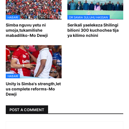
HABARI
DR SAMIA SULUHU HASSAN
Simba nguvu yetu ni
Serikali yaelekeza Shilingi
umoja,tukamilishe
bilioni 300 kuchochea tija
mabadiliko-Mo Dewji
ya kilimo nchini
HABARI
Unity is Simba's strength,let
us complete reforms-Mo
Dewji
POST A COMMENT