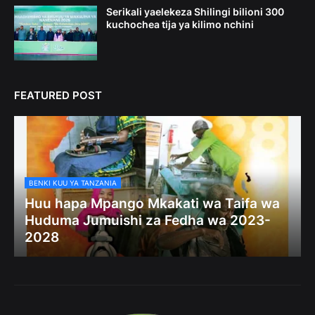
Serikali yaelekeza Shilingi bilioni 300
kuchochea tija ya kilimo nchini
FEATURED POST
BENKI KUU YA TANZANIA
Huu hapa Mpango Mkakati wa Taifa wa
Huduma Jumuishi za Fedha wa 2023-
2028