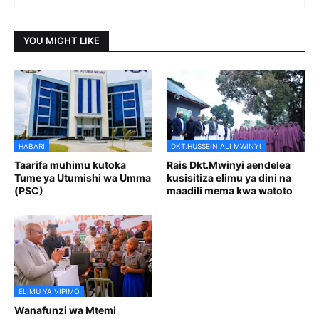
YOU MIGHT LIKE
HABARI
DKT.HUSSEIN ALI MWINYI
Taarifa muhimu kutoka
Rais Dkt.Mwinyi aendelea
Tume ya Utumishi wa Umma
kusisitiza elimu ya dini na
(PSC)
maadili mema kwa watoto
ELIMU YA VIPIMO
Wanafunzi wa Mtemi