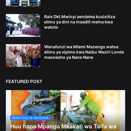
Rais Dkt.Mwinyi aendelea kusisitiza
elimu ya dini na maadili mema kwa
watoto
Wanafunzi wa Mtemi Mazengo watoa
elimu ya vipimo kwa Naibu Waziri Londo
maonesho ya Nane Nane
FEATURED POST
BENKI KUU YA TANZANIA
Huu hapa Mpango Mkakati wa Taifa wa