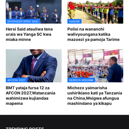
ENGINEER HERSI SAID
HABARI
Hersi Said ateuliwa tena
Polisi na wananchi
urais wa Yanga SC kwa
walivyoungana katika
miaka minne
mazoezi ya pamoja Tarime
AFCON 2027
GERSON MSIGWA
BMT yataja fursa 12 za
Michezo yaimarisha
AFCON 2027,Watanzania
ushirikiano kati ya Tanzania
wahimizwa kujiandaa
na China,Msigwa afungua
mapema
mashindano ya kikapu