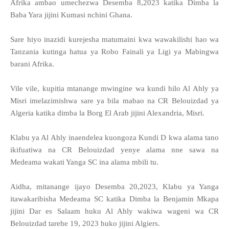
Afrika ambao umechezwa Desemba 8,2023 katika Dimba la
Baba Yara jijini Kumasi nchini Ghana.
Sare hiyo inazidi kurejesha matumaini kwa wawakilishi hao wa
Tanzania kutinga hatua ya Robo Fainali ya Ligi ya Mabingwa
barani Afrika.
Vile vile, kupitia mtanange mwingine wa kundi hilo Al Ahly ya
Misri imelazimishwa sare ya bila mabao na CR Belouizdad ya
Algeria katika dimba la Borg El Arab jijini Alexandria, Misri.
Klabu ya Al Ahly inaendelea kuongoza Kundi D kwa alama tano
ikifuatiwa na CR Belouizdad yenye alama nne sawa na
Medeama wakati Yanga SC ina alama mbili tu.
Aidha, mitanange ijayo Desemba 20,2023, Klabu ya Yanga
itawakaribisha Medeama SC katika Dimba la Benjamin Mkapa
jijini Dar es Salaam huku Al Ahly wakiwa wageni wa CR
Belouizdad tarehe 19, 2023 huko jijini Algiers.