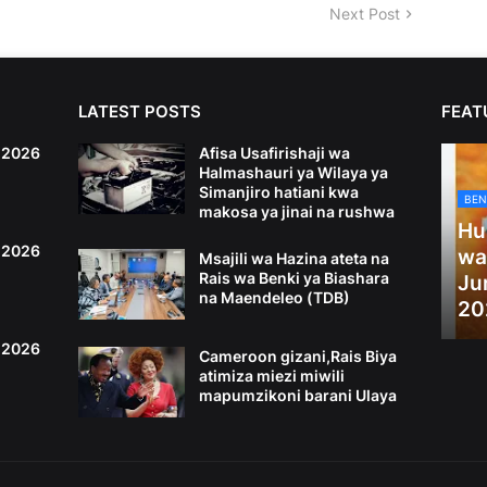
Next Post
LATEST POSTS
FEAT
6,2026
Afisa Usafirishaji wa
Halmashauri ya Wilaya ya
Simanjiro hatiani kwa
BEN
makosa ya jinai na rushwa
Hu
4,2026
wa
Msajili wa Hazina ateta na
Rais wa Benki ya Biashara
Ju
na Maendeleo (TDB)
20
2,2026
Cameroon gizani,Rais Biya
atimiza miezi miwili
mapumzikoni barani Ulaya