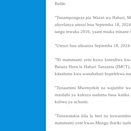
Balile.
"Tunampongeza pia Waziri wa Habari, Maw
aliyefanya uteuzi huu Septemba 18, 2024 
tangu mwaka 2016, yaani miaka minane il
"Uteuzi huu ulioanza Septemba 18, 2024
"Ni matumaini yetu kuwa kuteuliwa k
Baraza Huru la Habari
Tanzania (IMCT),
kitaaluma kwa wanahabari kupelekwa mah
"Tunaamini Mwenyekiti na wajumbe wali
masilahi ya
kukuza taaluma hasa katika 
kubwa ya uchumi.
"Tunawatakia kila la heri na kuwaombe
matumaini yote kwao.Mungu ibariki taalu