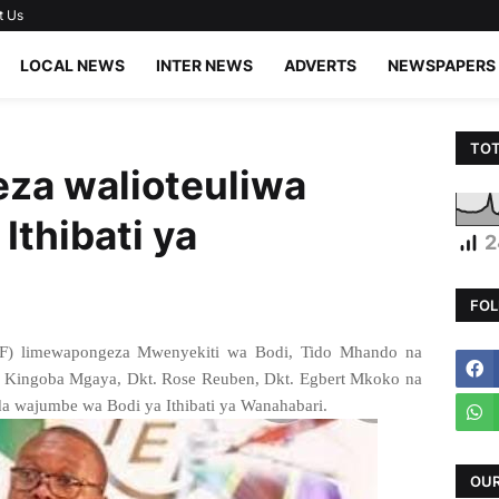
t Us
LOCAL NEWS
INTER NEWS
ADVERTS
NEWSPAPERS
TOT
za walioteuliwa
Ithibati ya
2
FOL
EF) limewapongeza Mwenyekiti wa Bodi,
Tido Mhando na
Kingoba Mgaya, Dkt. Rose Reuben, Dkt. Egbert Mkoko na
 wajumbe wa Bodi ya Ithibati ya Wanahabari.
OUR