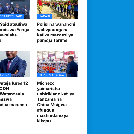
EER HERSI SAID
HABARI
 Said ateuliwa
Polisi na wananchi
urais wa Yanga
walivyoungana
wa miaka
katika mazoezi ya
e
pamoja Tarime
 2027
GERSON MSIGWA
ataja fursa 12
Michezo
FCON
yaimarisha
,Watanzania
ushirikiano kati ya
mizwa
Tanzania na
andaa mapema
China,Msigwa
afungua
mashindano ya
kikapu