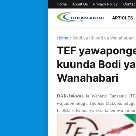
Home
About Us
Privacy Policy
Contac
ARTICLES
Home
Bodi ya Ithibati ya Wanahabari
TEF yawaponge
kuunda Bodi ya 
Wanahabari
DAR-Jukwaa
la Wahariri Tanzania (T
wajumbe ndugu Thobias Makoba, ndugu 
Ladislaus Komanya kwa kuteuliwa kuunda