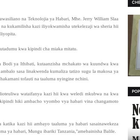
CHE
asiliano na Teknolojia ya Habari, Mhe. Jerry William Slaa
na kukamilisha kazi iliyokwamisha utekelezaji wa sheria hii
iyopita.
utadumu kwa kipindi cha miaka mitatu.
wa
Bodi ya Ithibati, kutaanzisha mchakato
wa kuundwa kwa
 ambalo sasa linakwenda kumaliza tatizo sugu la makosa ya
akamani tofauti na taaluma nyingine nchini.
POP
oteuliwa wataifanya kazi hii kwa
weledi mkubwa na kwa
kipindi hiki
ambacho vyombo vya habari vina
changamoto
a katika kazi hii ambayo taaluma ya habari sasainawekeza
ma ya habari, Mungu ibariki Tanzania,"amebainisha Balile.