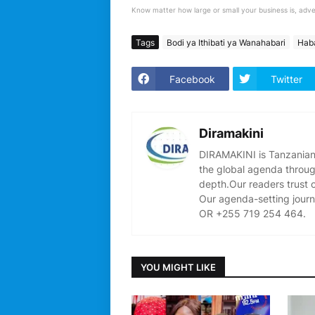
Know matter how large or small your business is, adve
Tags
Bodi ya Ithibati ya Wanahabari
Haba
Facebook
Twitter
Diramakini
DIRAMAKINI is Tanzanian 
the global agenda through
depth.Our readers trust 
Our agenda-setting journ
OR +255 719 254 464.
YOU MIGHT LIKE