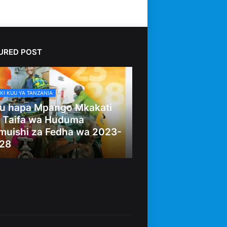
URED POST
KI KUU YA TANZANIA
u hapa Mpango Mkakati
 Taifa wa Huduma
muishi za Fedha wa 2023-
28