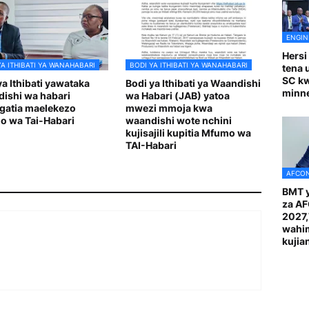
ENGIN
Hersi
YA ITHIBATI YA WANAHABARI
BODI YA ITHIBATI YA WANAHABARI
tena 
SC k
ya Ithibati yawataka
Bodi ya Ithibati ya Waandishi
minn
ishi wa habari
wa Habari (JAB) yatoa
gatia maelekezo
mwezi mmoja kwa
 wa Tai-Habari
waandishi wote nchini
kujisajili kupitia Mfumo wa
TAI-Habari
AFCON
BMT y
za A
2027
wahi
kuji