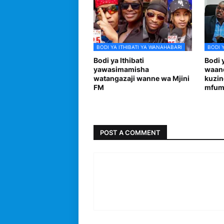
BODI YA ITHIBATI YA WANAHABARI
BODI 
Bodi ya Ithibati
Bodi 
yawasimamisha
waand
watangazaji wanne wa Mjini
kuzin
FM
mfumo
POST A COMMENT