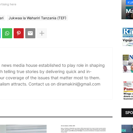
KU
rtising here
Ma
ri
Jukwaa la Wahariri Tanzania (TEF)
news media house established to play role in shaping
 telling true stories by delivering quick and in-
our coverage of the issues that matter most to them.
alism attracts. Contact us on diramakini@gmail.com
SPO