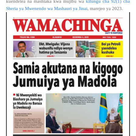
kuendelea na mashtaka kwa mujibu wa
kifungu cha 92(1) cha
Sheria ya Mwenendo wa Mashauri ya Jinai
, marejeo ya 2023.