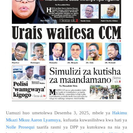
Uamuzi huo umetolewa Desemba 3, 2025, mbele ya
Hakimu
Mkazi Mkuu Aaron Lyamuya
, kufuatia kuwasilishwa kwa hati ya
Nolle Prosequi
taarifa rasmi ya DPP ya kutokuwa na nia ya