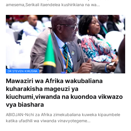
amesema,Serikali itaendelea kushirikiana na wa…
DR STEVEN KIRUSWA
Mawaziri wa Afrika wakubaliana
kuharakisha mageuzi ya
kiuchumi,viwanda na kuondoa vikwazo
vya biashara
ABIDJAN-Nchi za Afrika zimekubaliana kuweka kipaumbele
katika ufadhili wa viwanda vinavyotegeme…