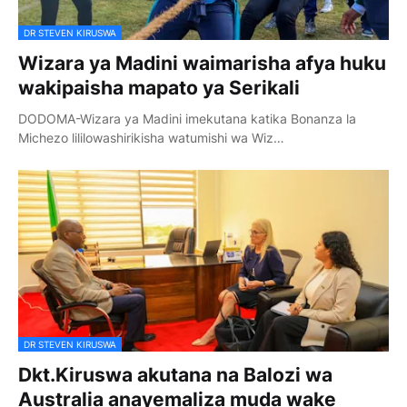
DR STEVEN KIRUSWA
Wizara ya Madini waimarisha afya huku
wakipaisha mapato ya Serikali
DODOMA-Wizara ya Madini imekutana katika Bonanza la
Michezo lililowashirikisha watumishi wa Wiz…
DR STEVEN KIRUSWA
Dkt.Kiruswa akutana na Balozi wa
Australia anayemaliza muda wake