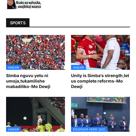
SPORTS
HABARI
HABARI
Simba nguvu yetu ni
Unity is Simba's strength,let
umoja,tukamilishe
us complete reforms-Mo
mabadiliko-Mo Dewji
Dewji
HABARI
ENGINEER HERSI SAID