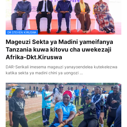
DR STEVEN KIRUSWA
Mageuzi Sekta ya Madini yameifanya
Tanzania kuwa kitovu cha uwekezaji
Afrika-Dkt.Kiruswa
DAR-Serikali imesema mageuzi yanayoendelea kutekelezwa
katika sekta ya madini chini ya uongozi …