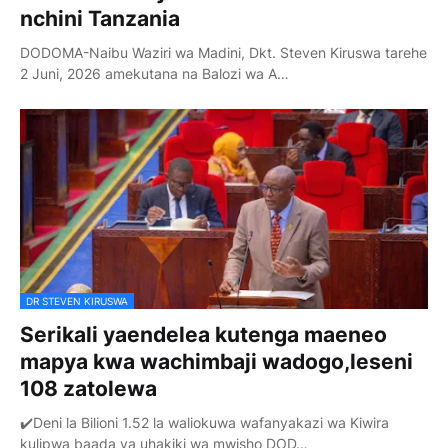
nchini Tanzania
DODOMA-Naibu Waziri wa Madini, Dkt. Steven Kiruswa tarehe
2 Juni, 2026 amekutana na Balozi wa A…
DR STEVEN KIRUSWA
Serikali yaendelea kutenga maeneo
mapya kwa wachimbaji wadogo,leseni
108 zatolewa
✔️Deni la Bilioni 1.52 la waliokuwa wafanyakazi wa Kiwira
kulipwa baada ya uhakiki wa mwisho DOD…