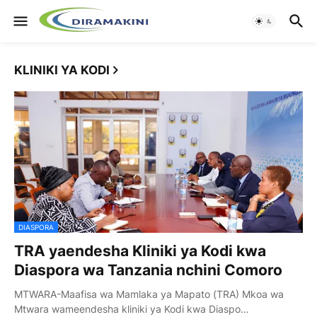
KLINIKI YA KODI
DIASPORA
TRA yaendesha Kliniki ya Kodi kwa
Diaspora wa Tanzania nchini Comoro
MTWARA-Maafisa wa Mamlaka ya Mapato (TRA) Mkoa wa
Mtwara wameendesha kliniki ya Kodi kwa Diaspo…