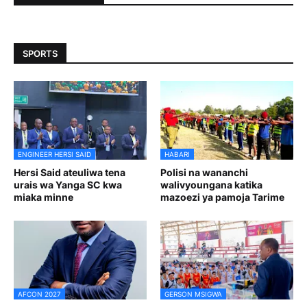
SPORTS
ENGINEER HERSI SAID
HABARI
Hersi Said ateuliwa tena
Polisi na wananchi
urais wa Yanga SC kwa
walivyoungana katika
miaka minne
mazoezi ya pamoja Tarime
AFCON 2027
GERSON MSIGWA