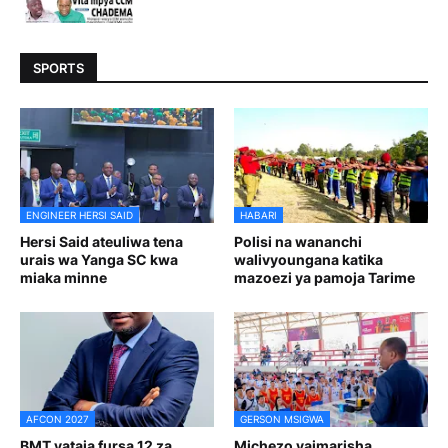
SPORTS
ENGINEER HERSI SAID
HABARI
Hersi Said ateuliwa tena
Polisi na wananchi
urais wa Yanga SC kwa
walivyoungana katika
miaka minne
mazoezi ya pamoja Tarime
AFCON 2027
GERSON MSIGWA
BMT yataja fursa 12 za
Michezo yaimarisha