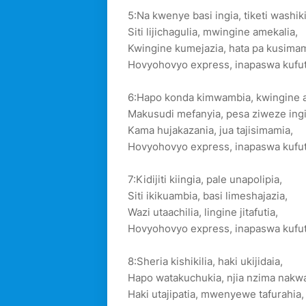
5:Na kwenye basi ingia, tiketi washiki
Siti lijichagulia, mwingine amekalia,
Kwingine kumejazia, hata pa kusimam
Hovyohovyo express, inapaswa kufut
6:Hapo konda kimwambia, kwingine a
Makusudi mefanyia, pesa ziweze ingi
Kama hujakazania, jua tajisimamia,
Hovyohovyo express, inapaswa kufut
7:Kidijiti kiingia, pale unapolipia,
Siti ikikuambia, basi limeshajazia,
Wazi utaachilia, lingine jitafutia,
Hovyohovyo express, inapaswa kufut
8:Sheria kishikilia, haki ukijidaia,
Hapo watakuchukia, njia nzima nakw
Haki utajipatia, mwenyewe tafurahia,