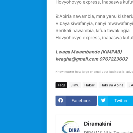
Hovyohovyo express, inapaswa kufut
9:Abiria nawambia, mna yenu kisheri
Vibaya kiwafanyia, nanyi mwawafanyi
Serikali nawambia, kifua tawakingia,
Hovyohovyo express, inapaswa kufut
Lwaga Mwambande (KiMPAB)
lwagha@gmail.com 0767223602
Know matter how large or small your business is, adve
Tags
Elimu
Habari
Haki ya Abiria
L
Facebook
Twitter
Diramakini
DIRAMAKINI is Tanzanian 