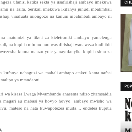
CHE
ngeza ufanisi katika sekta ya usafirishaji ambayo imekuwa
i na Taifa, Serikali imekuwa ikifanya juhudi mbalimbali
ishaji vinafuata miongozo na kanuni mbalimbali ambayo ni
a matumizi ya tiketi za kieletroniki ambayo yamelenga
ikali, na kupitia mfumo huo wasafirishaji wanaweza kudhibiti
wezesha kuona mauzo yote yanayofanyika kupitia simu za
 kufanya uchaguzi wa mahali ambapo ataketi kama nafasi
 malipo ya mtandaoni.
POP
airi wa kisasa Lwaga Mwambande anasema ndizo zitamsaidia
da magari au mabasi ya hovyo hovyo, ambayo mwisho wa
u, mateso na hata kuwapotezea muda..., endelea kupitia
a,