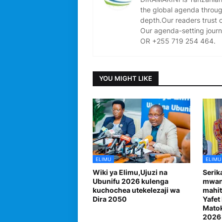
the global agenda through
depth.Our readers trust 
Our agenda-setting journ
OR +255 719 254 464.
YOU MIGHT LIKE
ELIMU
ELIMU
Wiki ya Elimu,Ujuzi na
Serik
Ubunifu 2026 kulenga
mwan
kuchochea utekelezaji wa
mahit
Dira 2050
Yafet
Matok
2026