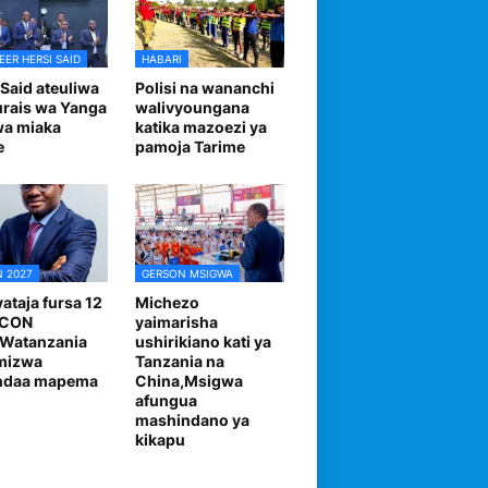
EER HERSI SAID
HABARI
 Said ateuliwa
Polisi na wananchi
urais wa Yanga
walivyoungana
wa miaka
katika mazoezi ya
e
pamoja Tarime
 2027
GERSON MSIGWA
ataja fursa 12
Michezo
FCON
yaimarisha
,Watanzania
ushirikiano kati ya
mizwa
Tanzania na
andaa mapema
China,Msigwa
afungua
mashindano ya
kikapu