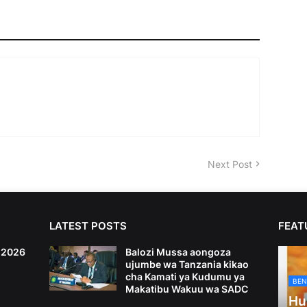
Next Post
LATEST POSTS
FEAT
6,2026
Balozi Mussa aongoza
ujumbe wa Tanzania kikao
cha Kamati ya Kudumu ya
BEN
Makatibu Wakuu wa SADC
Hu