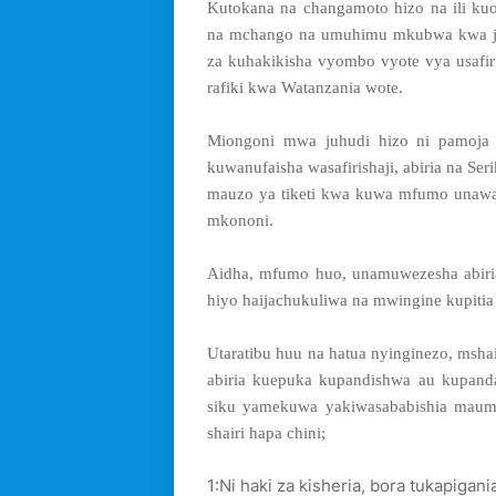
Kutokana na changamoto hizo na ili kuo
na mchango na umuhimu mkubwa kwa jami
za kuhakikisha vyombo vyote vya usafir
rafiki kwa Watanzania wote.
Miongoni mwa juhudi hizo ni pamoja n
kuwanufaisha wasafirishaji, abiria na Ser
mauzo ya tiketi kwa kuwa mfumo unawa
mkononi.
Aidha, mfumo huo, unamuwezesha abiria
hiyo haijachukuliwa na mwingine kupitia
Utaratibu huu na hatua nyinginezo, msh
abiria kuepuka kupandishwa au kupan
siku yamekuwa yakiwasababishia maumiv
shairi hapa chini;
1:Ni haki za kisheria, bora tukapigani