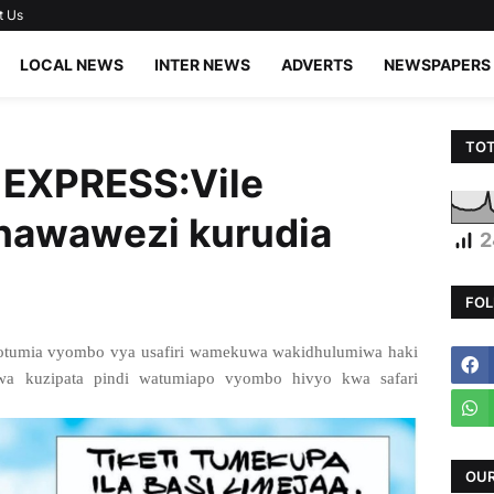
t Us
LOCAL NEWS
INTER NEWS
ADVERTS
NEWSPAPERS
TOT
XPRESS:Vile
 hawawezi kurudia
2
FOL
aotumia vyombo vya usafiri wamekuwa wakidhulumiwa haki
wa kuzipata pindi watumiapo vyombo hivyo kwa safari
OUR