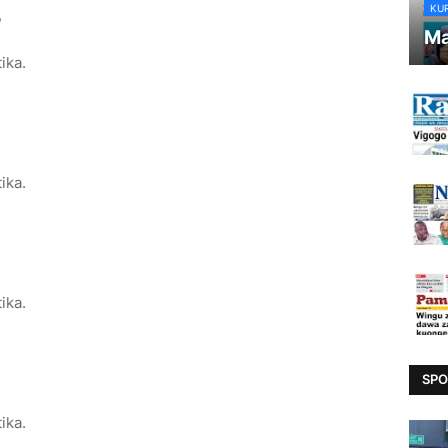
KU
,
Ma
ika.
ika.
,
ika.
SPO
ika.