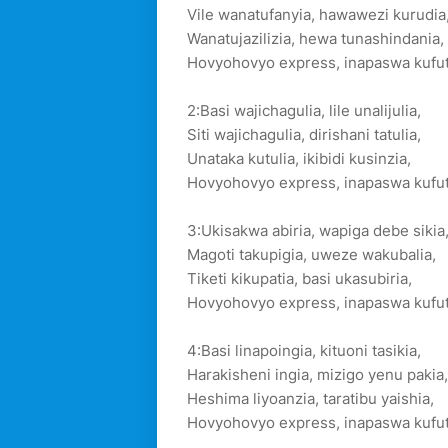
Vile wanatufanyia, hawawezi kurudia
Wanatujazilizia, hewa tunashindania,
Hovyohovyo express, inapaswa kufut
2:Basi wajichagulia, lile unalijulia,
Siti wajichagulia, dirishani tatulia,
Unataka kutulia, ikibidi kusinzia,
Hovyohovyo express, inapaswa kufut
3:Ukisakwa abiria, wapiga debe sikia
Magoti takupigia, uweze wakubalia,
Tiketi kikupatia, basi ukasubiria,
Hovyohovyo express, inapaswa kufut
4:Basi linapoingia, kituoni tasikia,
Harakisheni ingia, mizigo yenu pakia,
Heshima liyoanzia, taratibu yaishia,
Hovyohovyo express, inapaswa kufut