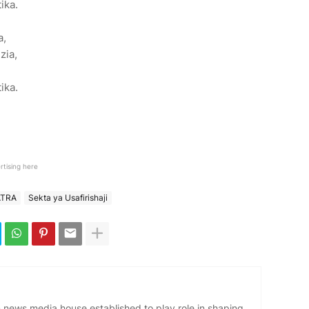
ika.
a,
zia,
ika.
rtising here
ATRA
Sekta ya Usafirishaji
news media house established to play role in shaping