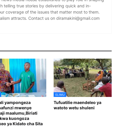
 telling true stories by delivering quick and in-
our coverage of the issues that matter most to them.
alism attracts. Contact us on diramakini@gmail.com
ELIMU
ali yampongeza
Tufuatilie maendeleo ya
afunzi mwenye
watoto wetu shuleni
aji maalumu,Biriati
 kwa kuongoza
eo ya Kidato cha Sita