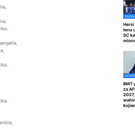
lia,
ENGIN
ia,
Hersi
ika.
tena 
SC k
minn
angalia,
a,
ika.
AFCON
BMT y
za A
2027
wahi
ika.
kuji
ambia,