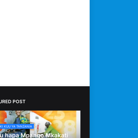
URED POST
KI KUU YA TANZANIA
u hapa Mpango Mkakati