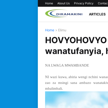
Home
About Us
Privacy Policy
Contac
ARTICLES
Home
Elimu
HOVYOHOVYO E
wanatufanyia,
NA LWAGA MWAMBANDE
NI wazi kuwa, abiria wengi nchini wan
zao za msingi sana ambazo wanataki
mbalimbali.