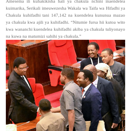
Amesema ili kuhakikisha hali ya chakula nchini inaendelea
kuimarika, Serikali imeuwezesha Wakala wa Taifa wa Hifadhi ya
Chakula kuhifadhi tani 147,142 na kuendelea kununua mazao
ya chakula kwa ajili ya kuhifadhi. “Nitumie fursa hii kutoa wito
kwa wananchi kuendelea kuhifadhi akiba ya chakula tuliyonayo
na kuwa na matumizi sahihi ya chakula.”