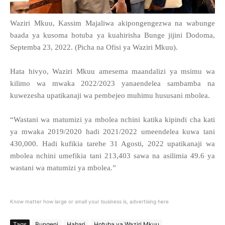
Waziri Mkuu, Kassim Majaliwa akipongengezwa na wabunge
baada ya kusoma hotuba ya kuahirisha Bunge jijini Dodoma,
Septemba 23, 2022. (Picha na Ofisi ya Waziri Mkuu).
Hata hivyo, Waziri Mkuu amesema maandalizi ya msimu wa
kilimo wa mwaka 2022/2023 yanaendelea sambamba na
kuwezesha upatikanaji wa pembejeo muhimu hususani mbolea.
“Wastani wa matumizi ya mbolea nchini katika kipindi cha kati
ya mwaka 2019/2020 hadi 2021/2022 umeendelea kuwa tani
430,000. Hadi kufikia tarehe 31 Agosti, 2022 upatikanaji wa
mbolea nchini umefikia tani 213,403 sawa na asilimia 49.6 ya
wastani wa matumizi ya mbolea.”
Know matter how large or small your business is, advertising here
Tags
Bungeni
Habari
Hotuba ya Waziri Mkuu