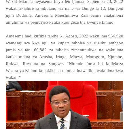
Waziri Mkuu ameyasema hayo leo Ijumaa, Septemba 23, 2022
wakati akiahirisha mkutano wa nane wa Bunge la 12, Bungeni
jijini Dodoma. Amesema Mheshimiwa Rais Samia anatambua
umuhimu wa pembejeo katika kuongeza tija kwenye kilimo.
Amesema hadi kufikia tarehe 31 Agosti, 2022 wakulima 956,920
wamesajiliwa kwa ajili ya kupata mbolea ya ruzuku ambapo
jumla ya tani 60,882 za mbolea zimenunuliwa na wakulima
katika mikoa ya Arusha, Iringa, Mbeya, Morogoro, Njombe,
Rukwa, Ruvuma na Songwe. “Nitumie fursa hii kuilekeza
Wizara ya Kilimo kuhakikisha mbolea inawafikia wakulima kwa
wakati.”