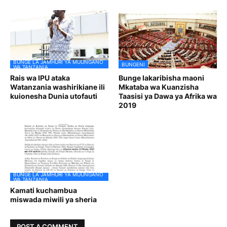
BUNGE LA JAMHURI YA MUUNGANO
BUNGENI
WA TANZANIA
Rais wa IPU ataka
Bunge lakaribisha maoni
Watanzania washirikiane ili
Mkataba wa Kuanzisha
kuionesha Dunia utofauti
Taasisi ya Dawa ya Afrika wa
2019
BUNGE LA JAMHURI YA MUUNGANO
WA TANZANIA
Kamati kuchambua
miswada miwili ya sheria
POST A COMMENT