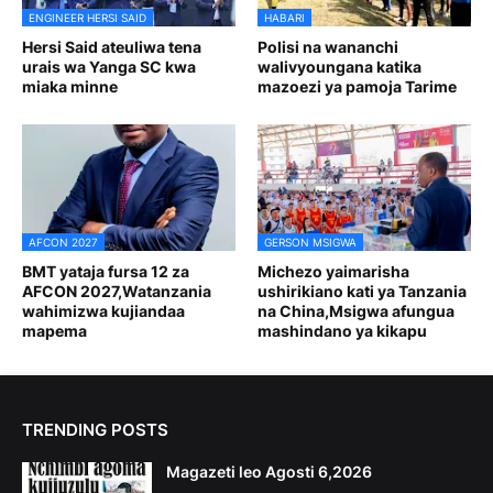
ENGINEER HERSI SAID
HABARI
Hersi Said ateuliwa tena
Polisi na wananchi
urais wa Yanga SC kwa
walivyoungana katika
miaka minne
mazoezi ya pamoja Tarime
AFCON 2027
GERSON MSIGWA
BMT yataja fursa 12 za
Michezo yaimarisha
AFCON 2027,Watanzania
ushirikiano kati ya Tanzania
wahimizwa kujiandaa
na China,Msigwa afungua
mapema
mashindano ya kikapu
TRENDING POSTS
Magazeti leo Agosti 6,2026