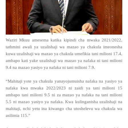
Waziri Mkuu amesema katika kipindi cha mwaka 2021/2022,
tathmini awali ya uzalishaji wa mazao ya chakula imeonesha
kuwa uzalishaji wa mazao ya chakula umefikia tani milioni 17.4,
ambapo kati yake uzalishaji wa mazao ya nafaka ni tani milioni
9.4 na mazao yasiyo ya nafaka ni tani milioni 7.9.
“Mahitaji yote ya chakula yanayojumuisha nafaka na yasiyo ya
nafaka kwa mwaka 2022/2023 ni zaidi ya tani milioni 15
ambapo tani milioni 9.5 ni za mazao ya nafaka na tani milioni
5.5 ni mazao yasiyo ya nafaka. Kwa kulinganisha uzalishaji na
mahitaji, nchi yetu ina kiwango cha utoshelevu wa chakula wa
asilimia 115.”