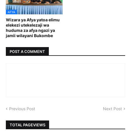
AFYA
Wizara ya Afya yatoa elimu
elekezi utekelezaji wa
huduma za afya ngazi ya
jamii wilayani Bukombe
POST A COMMENT
Previous Post
Next Post
TOTAL PAGEVIEWS