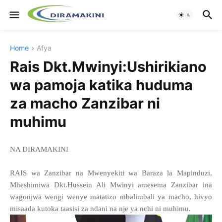
Home
Afya
Rais Dkt.Mwinyi:Ushirikiano
wa pamoja katika huduma
za macho Zanzibar ni
muhimu
NA DIRAMAKINI
RAIS wa Zanzibar na Mwenyekiti wa Baraza la Mapinduzi,
Mheshimiwa Dkt.Hussein Ali Mwinyi amesema Zanzibar ina
wagonjwa wengi wenye matatizo mbalimbali ya macho, hivyo
misaada kutoka taasisi za ndani na nje ya nchi ni muhimu.