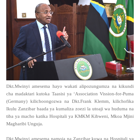
Dkt.Mwinyi amesema hayo wakati alipozungumza na kikundi
cha madaktari kutoka Taasisi ya ‘Association Vission-for-Puma
(Germany) kilichoongozwa na Dkt.Frank Klemm, kilichofika
Ikulu Zanzibar baada ya kumaliza zoezi la utoaji wa huduma na
tiba ya macho katika Hospitali ya KMKM Kibweni, Mkoa Mjini
Magharibi Unguja.
Dkt.Mwinyi amesema pamoja na Zanzibar kuwa na Hospitali ya