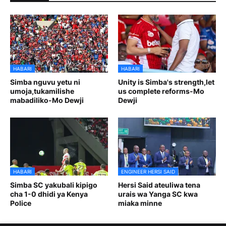
HABARI
HABARI
Simba nguvu yetu ni
Unity is Simba's strength,let
umoja,tukamilishe
us complete reforms-Mo
mabadiliko-Mo Dewji
Dewji
HABARI
ENGINEER HERSI SAID
Simba SC yakubali kipigo
Hersi Said ateuliwa tena
cha 1-0 dhidi ya Kenya
urais wa Yanga SC kwa
Police
miaka minne