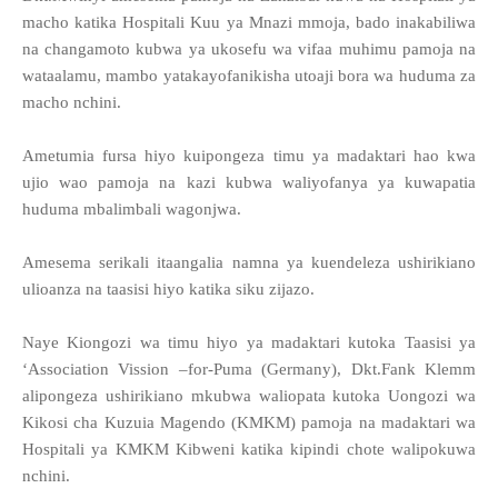
macho katika Hospitali Kuu ya Mnazi mmoja, bado inakabiliwa
na changamoto kubwa ya ukosefu wa vifaa muhimu pamoja na
wataalamu, mambo yatakayofanikisha utoaji bora wa huduma za
macho nchini.
Ametumia fursa hiyo kuipongeza timu ya madaktari hao kwa
ujio wao pamoja na kazi kubwa waliyofanya ya kuwapatia
huduma mbalimbali wagonjwa.
Amesema serikali itaangalia namna ya kuendeleza ushirikiano
ulioanza na taasisi hiyo katika siku zijazo.
Naye Kiongozi wa timu hiyo ya madaktari kutoka Taasisi ya
‘Association Vission –for-Puma (Germany), Dkt.Fank Klemm
alipongeza ushirikiano mkubwa waliopata kutoka Uongozi wa
Kikosi cha Kuzuia Magendo (KMKM) pamoja na madaktari wa
Hospitali ya KMKM Kibweni katika kipindi chote walipokuwa
nchini.