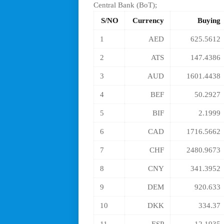
Central Bank (BoT);
S/NO
Currency
Buying
1
AED
625.5612
2
ATS
147.4386
3
AUD
1601.4438
4
BEF
50.2927
5
BIF
2.1999
6
CAD
1716.5662
7
CHF
2480.9673
8
CNY
341.3952
9
DEM
920.633
10
DKK
334.37
11
ESP
12.1935