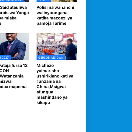
 Said ateuliwa
Polisi na wananchi
urais wa Yanga
walivyoungana
wa miaka
katika mazoezi ya
e
pamoja Tarime
 2027
GERSON MSIGWA
ataja fursa 12
Michezo
FCON
yaimarisha
,Watanzania
ushirikiano kati ya
mizwa
Tanzania na
andaa mapema
China,Msigwa
afungua
mashindano ya
kikapu