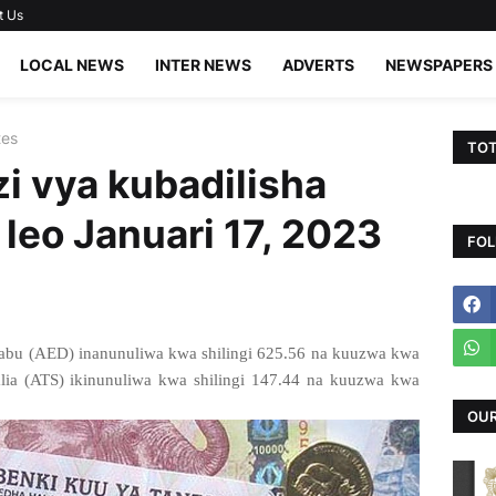
t Us
LOCAL NEWS
INTER NEWS
ADVERTS
NEWSPAPERS
tes
TOT
i vya kubadilisha
 leo Januari 17, 2023
FOL
bu (AED) inanunuliwa kwa shilingi 625.56 na kuuzwa kwa
ralia (ATS) ikinunuliwa kwa shilingi 147.44 na kuuzwa kwa
OUR