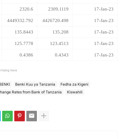
2320.6
2309.1119
17-Jan-23
4449332.792
4426720.498
17-Jan-23
135.8443
135.208
17-Jan-23
125.7778
123.4513
17-Jan-23
0.4386
0.4343
17-Jan-23
rtising here
BENKI
Benki Kuu ya Tanzania
Fedha za Kigeni
change Rates from Bank of Tanzania
Kiswahili