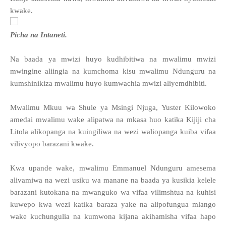
kwake.
Picha na Intaneti.
Na baada ya mwizi huyo kudhibitiwa na mwalimu mwizi
mwingine aliingia na kumchoma kisu mwalimu Ndunguru na
kumshinikiza mwalimu huyo kumwachia mwizi aliyemdhibiti.
Mwalimu Mkuu wa Shule ya Msingi Njuga, Yuster Kilowoko
amedai mwalimu wake alipatwa na mkasa huo katika Kijiji cha
Litola alikopanga na kuingiliwa na wezi waliopanga kuiba vifaa
vilivyopo barazani kwake.
Kwa upande wake, mwalimu Emmanuel Ndunguru amesema
alivamiwa na wezi usiku wa manane na baada ya kusikia kelele
barazani kutokana na mwanguko wa vifaa vilimshtua na kuhisi
kuwepo kwa wezi katika baraza yake na alipofungua mlango
wake kuchungulia na kumwona kijana akihamisha vifaa hapo