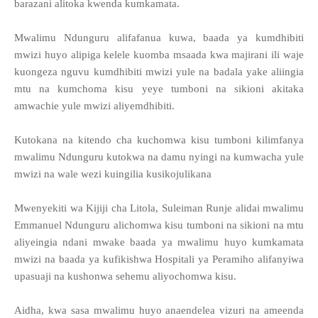
barazani alitoka kwenda kumkamata.
Mwalimu Ndunguru alifafanua kuwa, baada ya kumdhibiti
mwizi huyo alipiga kelele kuomba msaada kwa majirani ili waje
kuongeza nguvu kumdhibiti mwizi yule na badala yake aliingia
mtu na kumchoma kisu yeye tumboni na sikioni akitaka
amwachie yule mwizi aliyemdhibiti.
Kutokana na kitendo cha kuchomwa kisu tumboni kilimfanya
mwalimu Ndunguru kutokwa na damu nyingi na kumwacha yule
mwizi na wale wezi kuingilia kusikojulikana
Mwenyekiti wa Kijiji cha Litola, Suleiman Runje alidai mwalimu
Emmanuel Ndunguru alichomwa kisu tumboni na sikioni na mtu
aliyeingia ndani mwake baada ya mwalimu huyo kumkamata
mwizi na baada ya kufikishwa Hospitali ya Peramiho alifanyiwa
upasuaji na kushonwa sehemu aliyochomwa kisu.
Aidha, kwa sasa mwalimu huyo anaendelea vizuri na ameenda