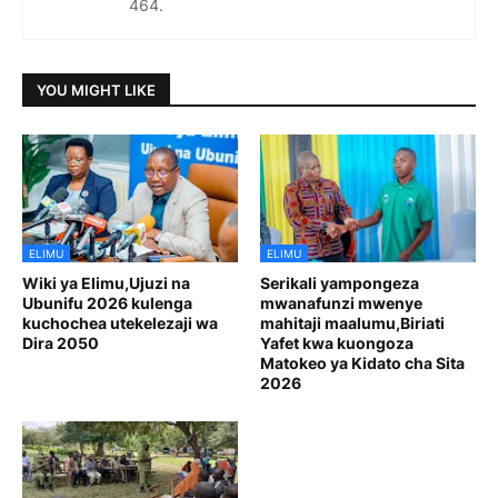
464.
YOU MIGHT LIKE
ELIMU
ELIMU
Wiki ya Elimu,Ujuzi na
Serikali yampongeza
Ubunifu 2026 kulenga
mwanafunzi mwenye
kuchochea utekelezaji wa
mahitaji maalumu,Biriati
Dira 2050
Yafet kwa kuongoza
Matokeo ya Kidato cha Sita
2026