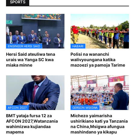
SPORTS
ENGINEER HERSI SAID
HABARI
Hersi Said ateuliwa tena
Polisi na wananchi
urais wa Yanga SC kwa
walivyoungana katika
miaka minne
mazoezi ya pamoja Tarime
AFCON 2027
GERSON MSIGWA
BMT yataja fursa 12 za
Michezo yaimarisha
AFCON 2027,Watanzania
ushirikiano kati ya Tanzania
wahimizwa kujiandaa
na China,Msigwa afungua
mapema
mashindano ya kikapu