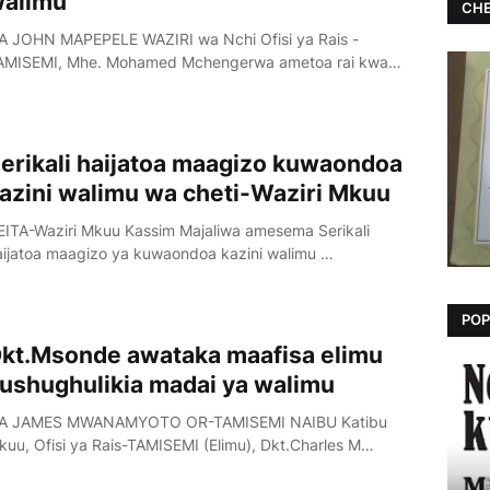
alimu
CHE
A JOHN MAPEPELE WAZIRI wa Nchi Ofisi ya Rais -
AMISEMI, Mhe. Mohamed Mchengerwa ametoa rai kwa…
erikali haijatoa maagizo kuwaondoa
azini walimu wa cheti-Waziri Mkuu
EITA-Waziri Mkuu Kassim Majaliwa amesema Serikali
aijatoa maagizo ya kuwaondoa kazini walimu …
POP
kt.Msonde awataka maafisa elimu
ushughulikia madai ya walimu
A JAMES MWANAMYOTO OR-TAMISEMI NAIBU Katibu
kuu, Ofisi ya Rais-TAMISEMI (Elimu), Dkt.Charles M…