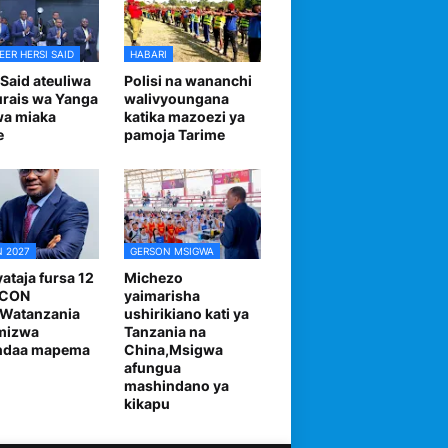
EER HERSI SAID
HABARI
 Said ateuliwa
Polisi na wananchi
urais wa Yanga
walivyoungana
wa miaka
katika mazoezi ya
e
pamoja Tarime
 2027
GERSON MSIGWA
ataja fursa 12
Michezo
FCON
yaimarisha
,Watanzania
ushirikiano kati ya
mizwa
Tanzania na
andaa mapema
China,Msigwa
afungua
mashindano ya
kikapu