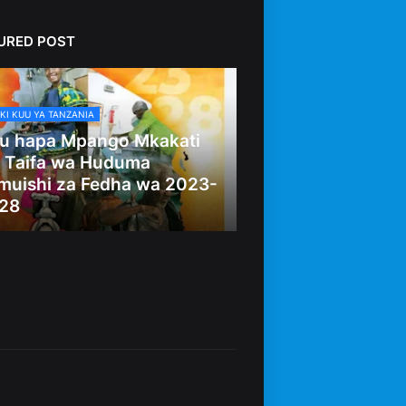
URED POST
KI KUU YA TANZANIA
u hapa Mpango Mkakati
 Taifa wa Huduma
muishi za Fedha wa 2023-
28