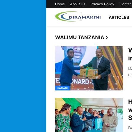
Home
About Us
Privacy Policy
Contac
ARTICLES
WALIMU TANZANIA
W
i
D
n
HABARI
H
w
B