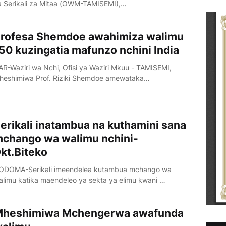
a Serikali za Mitaa (OWM-TAMISEMI),…
rofesa Shemdoe awahimiza walimu
50 kuzingatia mafunzo nchini India
AR-Waziri wa Nchi, Ofisi ya Waziri Mkuu - TAMISEMI,
heshimiwa Prof. Riziki Shemdoe amewataka…
erikali inatambua na kuthamini sana
chango wa walimu nchini-
kt.Biteko
ODOMA-Serikali imeendelea kutambua mchango wa
alimu katika maendeleo ya sekta ya elimu kwani …
heshimiwa Mchengerwa awafunda