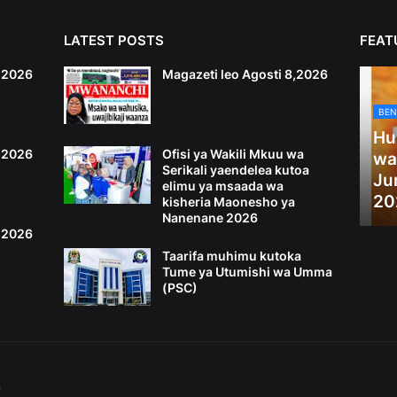
LATEST POSTS
FEAT
6,2026
Magazeti leo Agosti 8,2026
BEN
Hu
4,2026
Ofisi ya Wakili Mkuu wa
wa
Serikali yaendelea kutoa
Ju
elimu ya msaada wa
20
kisheria Maonesho ya
Nanenane 2026
2,2026
Taarifa muhimu kutoka
Tume ya Utumishi wa Umma
(PSC)
S