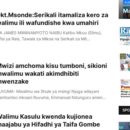
KU
Ma
kt.Msonde:Serikali itamaliza kero za
alimu ili wafundishe kwa umahiri
A JAMES MWANAMYOTO NAIBU Katibu Mkuu (Elimu),
isi ya Rais, Tawala za Mikoa na Serikali za Mit…
wizi amchoma kisu tumboni, sikioni
walimu wakati akimdhibiti
mwenzake
UVUMA- Mwalimu wa Shule ya msingi Njuga wilayani
amtumbo mkoani Ruvuma, Emmanuel Ndunguru amen…
SPO
alimu Kasulu kwenda kujionea
aajabu ya Hifadhi ya Taifa Gombe