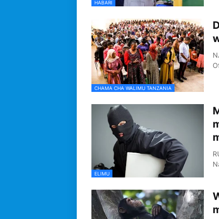
HABARI
D
w
N
Of
CHAMA CHA WALIMU TANZANIA
M
m
R
N
ELIMU
W
m