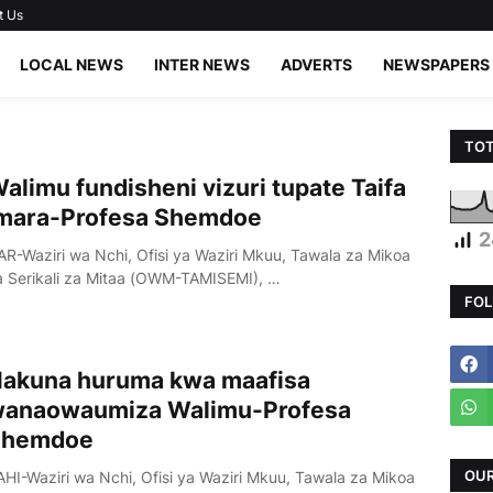
t Us
LOCAL NEWS
INTER NEWS
ADVERTS
NEWSPAPERS
TOT
alimu fundisheni vizuri tupate Taifa
mara-Profesa Shemdoe
2
AR-Waziri wa Nchi, Ofisi ya Waziri Mkuu, Tawala za Mikoa
a Serikali za Mitaa (OWM-TAMISEMI), …
FOL
akuna huruma kwa maafisa
anaowaumiza Walimu-Profesa
Shemdoe
OUR
AHI-Waziri wa Nchi, Ofisi ya Waziri Mkuu, Tawala za Mikoa