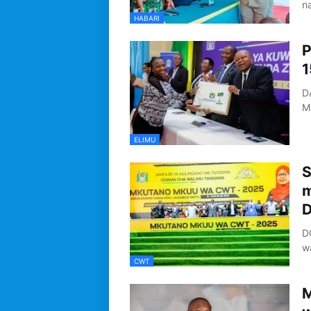
n
HABARI
P
1
D
M
ELIMU
S
m
D
D
w
CWT
M