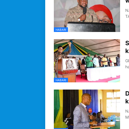
w
N
T
HABARI
S
k
G
h
HABARI
D
k
N
M