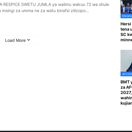
A RESPICE SWETU JUMLA ya walimu wakuu 72 wa shule
a msingi za umma na za watu binafsi zilizopo…
ENGIN
Hersi
tena 
SC k
minn
Load More
AFCON
BMT y
za A
2027
wahi
kuji