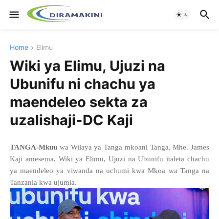
Home
Elimu
Wiki ya Elimu, Ujuzi na
Ubunifu ni chachu ya
maendeleo sekta za
uzalishaji-DC Kaji
TANGA-Mkuu
wa Wilaya ya Tanga mkoani Tanga, Mhe. James
Kaji amesema, Wiki ya Elimu, Ujuzi na Ubunifu italeta chachu
ya maendeleo ya viwanda na uchumi kwa Mkoa wa Tanga na
Tanzania kwa ujumla.