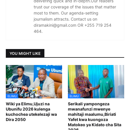
delivering quick and in-depth.Our readers
trust our coverage of the issues that matter
most to them. Our agenda-setting
journalism attracts. Contact us on
diramakini@gmail.com OR +255 719 254
464.
YOU MIGHT LIKE
ELIMU
ELIMU
Wiki ya Elimu,Ujuzi na
Serikali yampongeza
Ubunifu 2026 kulenga
mwanafunzi mwenye
kuchochea utekelezaji wa
mahitaji maalumu,Biriati
Dira 2050
Yafet kwa kuongoza
Matokeo ya Kidato cha Sita
2026