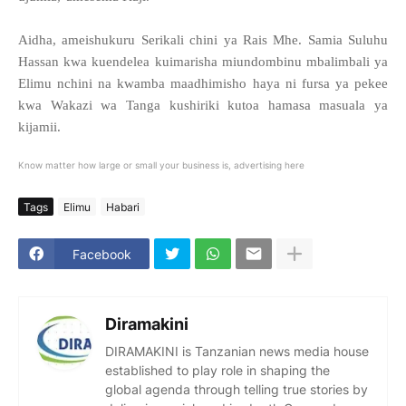
Aidha, ameishukuru Serikali chini ya Rais Mhe. Samia Suluhu
Hassan kwa kuendelea kuimarisha miundombinu mbalimbali ya
Elimu nchini na kwamba maadhimisho haya ni fursa ya pekee
kwa Wakazi wa Tanga kushiriki kutoa hamasa masuala ya
kijamii.
Know matter how large or small your business is, advertising here
Tags
Elimu
Habari
Facebook
Diramakini
DIRAMAKINI is Tanzanian news media house
established to play role in shaping the
global agenda through telling true stories by