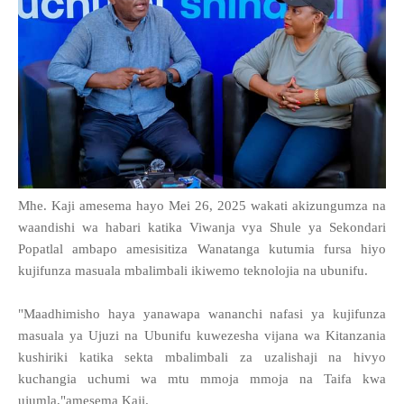
Mhe. Kaji amesema hayo Mei 26, 2025 wakati akizungumza na
waandishi wa habari katika Viwanja vya Shule ya Sekondari
Popatlal ambapo amesisitiza Wanatanga kutumia fursa hiyo
kujifunza masuala mbalimbali ikiwemo teknolojia na ubunifu.
"Maadhimisho haya yanawapa wananchi nafasi ya kujifunza
masuala ya Ujuzi na Ubunifu kuwezesha vijana wa Kitanzania
kushiriki katika sekta mbalimbali za uzalishaji na hivyo
kuchangia uchumi wa mtu mmoja mmoja na Taifa kwa
ujumla,"amesema Kaji.