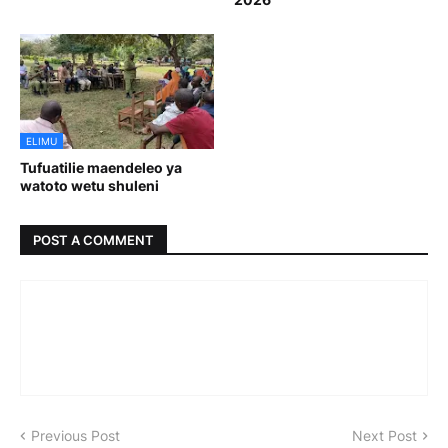
ELIMU
Tufuatilie maendeleo ya
watoto wetu shuleni
POST A COMMENT
Previous Post
Next Post