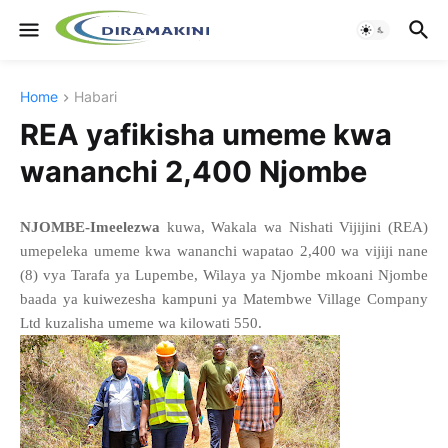
Home
Habari
REA yafikisha umeme kwa
wananchi 2,400 Njombe
NJOMBE-Imeelezwa
kuwa, Wakala wa Nishati Vijijini (REA)
umepeleka umeme kwa wananchi wapatao 2,400 wa vijiji nane
(8) vya Tarafa ya Lupembe, Wilaya ya Njombe mkoani Njombe
baada ya kuiwezesha kampuni ya Matembwe Village Company
Ltd kuzalisha umeme wa kilowati 550.