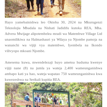
Hayo yamebainishwa leo Oktoba 30, 2024 na Mkurugenzi
Teknolojia Mbadala na Nishati Jadidifu kutoka REA, Mha.
Advera Mwijage alipotembelea mradi wa Matembwe Village Ltd
unaomilikiwa na Halmashauri ya Wilaya ya Njombe pamoja na
wananchi wa vijiji vya matembwe, Iyembela na Ikondo
vilivyopo mkoani Njombe.
Amesema kuwa, mwendelezaji huyo ametoa huduma kwenye
vijiji nane (8) na jumla ya wateja 2,400 wameunganishwa
ambapo kati ya hao, wateja wapatao 750 wameunganishwa kwa
kuwezeshwa na Serikali kupitia REA.