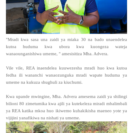
"Mradi kwa sasa una zaidi ya miaka 30 na bado unaendelea
kutoa huduma kwa ubora kwa kuongeza wateja
wanaounganishiwa umeme, " amesisitiza Mha. Advera.
Vile vile, REA inaendelea kuuwezesha mradi huo kwa kutoa
fedha ili wananchi wanaozunguka mradi wapate huduma ya
umeme na kukuza shughuli za kiuchumi.
Kwa upande mwingine, Mha. Advera amesema zaidi ya shilingi
bilioni 80 zimetumika kwa ajili ya kutekeleza miradi mbalimbali
ya REA katika mkoa huo ikiwemo kuhakikisha maeneo yote ya
vijijini yanafikiwa na nishati ya umeme.