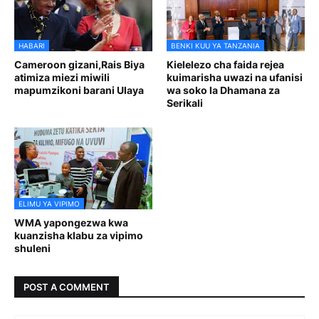
HABARI
BENKI KUU YA TANZANIA
Cameroon gizani,Rais Biya
Kielelezo cha faida rejea
atimiza miezi miwili
kuimarisha uwazi na ufanisi
mapumzikoni barani Ulaya
wa soko la Dhamana za
Serikali
ELIMU YA VIPIMO
WMA yapongezwa kwa
kuanzisha klabu za vipimo
shuleni
POST A COMMENT