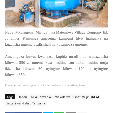
Naye, Mkurugenzi Mtendaji wa Matembwe Village Company ltd,
Johannes Kamonga amesema kampuni hiyo inahusika na
kuzalisha umeme,usafirishaji na kusambaza umeme.
Ameongeza kuwa, kwa sasa kupitia mradi huo wanazalisha
kilowati 550 za umeme kwa mashine tatu huku mashine moja
ikizalisha kilowati 80, nyingine kilowati 120 na nyingine
kilowati 350.
Know matter how large or small your business is, advertising here
Tags
Habari
REA Tanzania
Wakala wa Nishati Vijijini (REA)
Wizara ya Nishati Tanzania