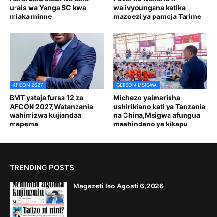
urais wa Yanga SC kwa
walivyoungana katika
miaka minne
mazoezi ya pamoja Tarime
AFCON 2027
GERSON MSIGWA
BMT yataja fursa 12 za
Michezo yaimarisha
AFCON 2027,Watanzania
ushirikiano kati ya Tanzania
wahimizwa kujiandaa
na China,Msigwa afungua
mapema
mashindano ya kikapu
TRENDING POSTS
Magazeti leo Agosti 6,2026