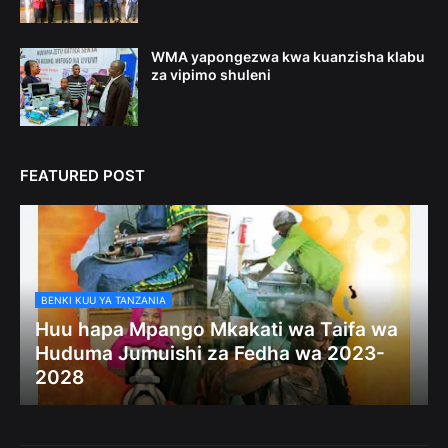
WMA yapongezwa kwa kuanzisha klabu
za vipimo shuleni
FEATURED POST
BENKI KUU YA TANZANIA
Huu hapa Mpango Mkakati wa Taifa wa
Huduma Jumuishi za Fedha wa 2023-
2028