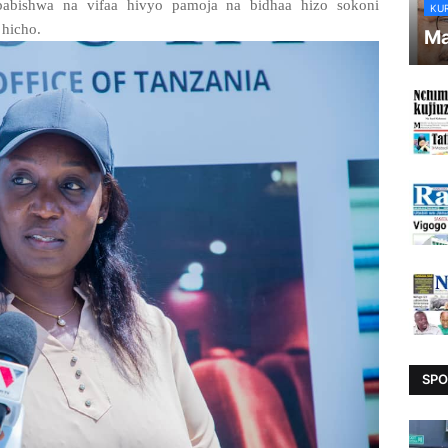
abishwa na vifaa hivyo pamoja na bidhaa hizo sokoni
KU
hicho.
Ma
SPO