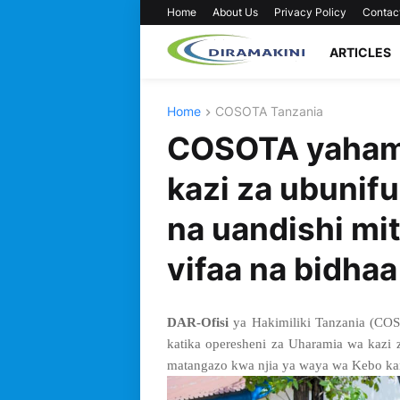
Home
About Us
Privacy Policy
Contac
ARTICLES
Home
COSOTA Tanzania
COSOTA yaham
kazi za ubunif
na uandishi mi
vifaa na bidha
DAR-Ofisi
ya Hakimiliki Tanzania (COS
katika operesheni za Uharamia wa kazi
matangazo kwa njia ya waya wa Kebo ka