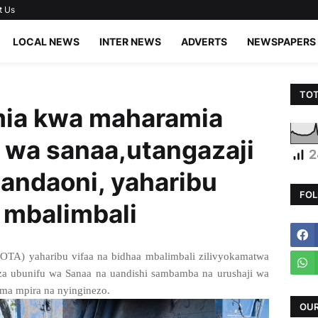
t Us
LOCAL NEWS
INTER NEWS
ADVERTS
NEWSPAPERS
TOT
ia kwa maharamia
u wa sanaa,utangazaji
2
tandaoni, yaharibu
FOL
a mbalimbali
OTA) yaharibu vifaa na bidhaa mbalimbali zilivyokamatwa
 za ubunifu wa Sanaa na uandishi sambamba na urushaji wa
ma mpira na nyinginezo.
OUR