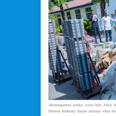
Akizungumza katika zoezi hilo Afisa
Doreen Anthony Sinare alisema vifaa hiv