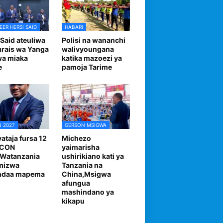
EER HERSI SAID
HABARI
 Said ateuliwa
Polisi na wananchi
urais wa Yanga
walivyoungana
wa miaka
katika mazoezi ya
e
pamoja Tarime
 2027
GERSON MSIGWA
ataja fursa 12
Michezo
FCON
yaimarisha
,Watanzania
ushirikiano kati ya
mizwa
Tanzania na
andaa mapema
China,Msigwa
afungua
mashindano ya
kikapu