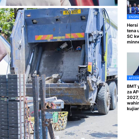
ENGIN
Hersi
tena 
SC k
minn
AFCON
BMT y
za A
2027
wahi
kuji