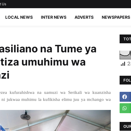
t Us
LOCAL NEWS
INTER NEWS
ADVERTS
NEWSPAPERS
TOT
siliano na Tume ya
tiza umuhimu wa
2
zi
FOL
a kufurahishwa na uamuzi wa Serikali wa kuanzisha
 ni jukwaa muhimu la kufikisha elimu juu ya mchango wa
OUR