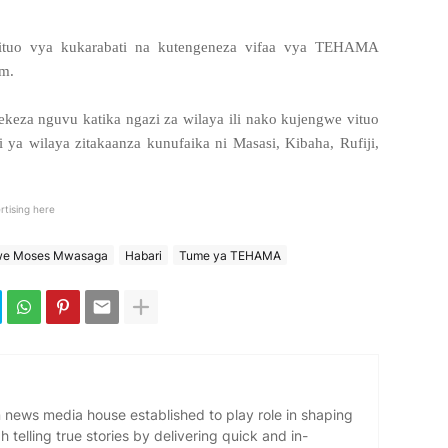
 vituo vya kukarabati na kutengeneza vifaa vya TEHAMA
am.
elekeza nguvu katika ngazi za wilaya ili nako kujengwe vituo
a wilaya zitakaanza kunufaika ni Masasi, Kibaha, Rufiji,
rtising here
we Moses Mwasaga
Habari
Tume ya TEHAMA
news media house established to play role in shaping
 telling true stories by delivering quick and in-