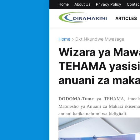
Home
About Us
Privacy Policy
Contac
ARTICLES
Home
Dkt.Nkundwe Mwasaga
Wizara ya Mawa
TEHAMA yasisi
anuani za maka
DODOMA-Tume
ya TEHAMA, imeeleze
Maonesho ya Anuani za Makazi ikisema
anuani katika uchumi wa kidigitali.