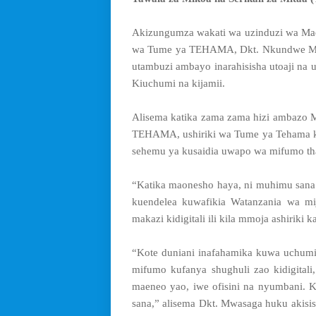
Akizungumza wakati wa uzinduzi wa Ma
wa Tume ya TEHAMA, Dkt. Nkundwe Mwa
utambuzi ambayo inarahisisha utoaji na
Kiuchumi na kijamii.
Alisema katika zama zama hizi ambazo 
TEHAMA, ushiriki wa Tume ya Tehama ka
sehemu ya kusaidia uwapo wa mifumo tha
“Katika maonesho haya, ni muhimu sana 
kuendelea kuwafikia Watanzania wa mi
makazi kidigitali ili kila mmoja ashiriki 
“Kote duniani inafahamika kuwa uchumi 
mifumo kufanya shughuli zao kidigitali
maeneo yao, iwe ofisini na nyumbani. Kw
sana,” alisema Dkt. Mwasaga huku akisis