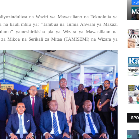
KU
Ma
iyozinduliwa na Waziri wa Mawasiliano na Teknolojia ya
kiwa na kauli mbiu ya: “Tambua na Tumia Anwani ya Makazi
uduma” yameshirikisha pia ya Wizara ya Mawasiliano na
a za Mikoa na Serikali za Mitaa (TAMISEMI) na Wizara ya
.
SPO