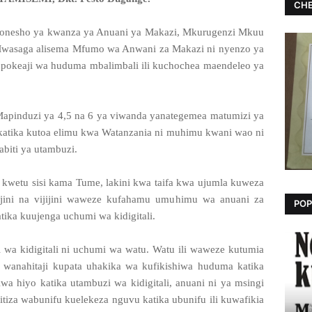
CHE
onesho ya kwanza ya Anuani ya Makazi, Mkurugenzi Mkuu
saga alisema Mfumo wa Anwani za Makazi ni nyenzo ya
 upokeaji wa huduma mbalimbali ili kuchochea maendeleo ya
Mapinduzi ya 4,5 na 6 ya viwanda yanategemea matumizi ya
tika kutoa elimu kwa Watanzania ni muhimu kwani wao ni
biti ya utambuzi.
kwetu sisi kama Tume, lakini kwa taifa kwa ujumla kuweza
jini na vijijini waweze kufahamu umuhimu wa anuani za
POP
katika kuujenga uchumi wa kidigitali.
wa kidigitali ni uchumi wa watu. Watu ili waweze kutumia
, wanahitaji kupata uhakika wa kufikishiwa huduma katika
a hiyo katika utambuzi wa kidigitali, anuani ni ya msingi
itiza wabunifu kuelekeza nguvu katika ubunifu ili kuwafikia