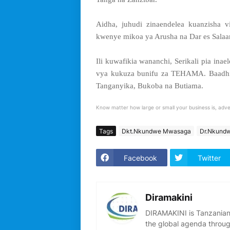
Aidha, juhudi zinaendelea kuanzisha
kwenye mikoa ya Arusha na Dar es Sala
Ili kuwafikia wananchi, Serikali pia ina
vya kukuza bunifu za TEHAMA. Baadhi y
Tanganyika, Bukoba na Butiama.
Know matter how large or small your business is, adve
Tags
Dkt.Nkundwe Mwasaga
Dr.Nkund
Facebook
Twitter
Diramakini
DIRAMAKINI is Tanzanian 
the global agenda through