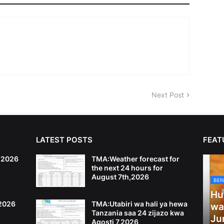
Next Post
LATEST POSTS
FEAT
6,2026
TMA:Weather forecast for
the next 24 hours for
August 7th,2026
BEN
Hu
,2026
TMA:Utabiri wa hali ya hewa
wa
Tanzania saa 24 zijazo kwa
Ju
Agosti 7,2026