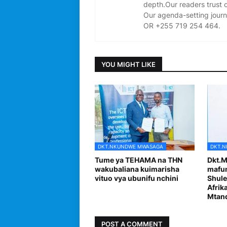
depth.Our readers trust 
Our agenda-setting journ
OR +255 719 254 464.
YOU MIGHT LIKE
DKT.NKUNDWE MWASAGA
DKT.
Tume ya TEHAMA na THN
Dkt.M
wakubaliana kuimarisha
mafun
vituo vya ubunifu nchini
Shule
Afrik
Mtand
POST A COMMENT