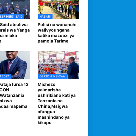
EER HERSI SAID
HABARI
 Said ateuliwa
Polisi na wananchi
urais wa Yanga
walivyoungana
wa miaka
katika mazoezi ya
e
pamoja Tarime
 2027
GERSON MSIGWA
ataja fursa 12
Michezo
FCON
yaimarisha
,Watanzania
ushirikiano kati ya
mizwa
Tanzania na
andaa mapema
China,Msigwa
afungua
mashindano ya
kikapu