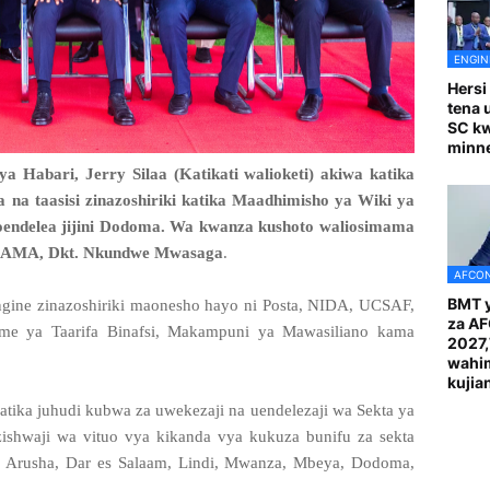
ENGIN
Hersi
tena 
SC k
minn
a Habari, Jerry Silaa (Katikati walioketi) akiwa katika
 na taasisi zinazoshiriki katika Maadhimisho ya Wiki ya
endelea jijini Dodoma. Wa kwanza kushoto waliosimama
HAMA, Dkt. Nkundwe Mwasaga
.
AFCON
BMT y
gine zinazoshiriki maonesho hayo ni Posta, NIDA, UCSAF,
za A
ya Taarifa Binafsi, Makampuni ya Mawasiliano kama
2027
wahi
kuji
tika juhudi kubwa za uwekezaji na uendelezaji wa Sekta ya
shwaji wa vituo vya kikanda vya kukuza bunifu za sekta
a Arusha, Dar es Salaam, Lindi, Mwanza, Mbeya, Dodoma,