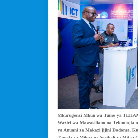
Mkurugenzi Mkuu wa Tume ya TEHAMA
Waziri wa Mawasiliano na Teknolojia n
ya Anuani za Makazi jijini Dodoma. Ku
Tawala za Mikoa na Serikali za Mitaa