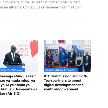
our coverage of the issues that matter most to them.
alism attracts. Contact us on diramakini@gmail.com
NKUNDWE MWASAGA
DKT.NKUNDWE MWASAGA
wasaga afungua rasmi
ICT Commission and Soft-
zo ya muda mfupi ya
Tech partners to boost
 ya 13 ya Kanda ya
digital development and
a kuhusu Usimamizi wa
youth empowerment
ao (AfriSIG)