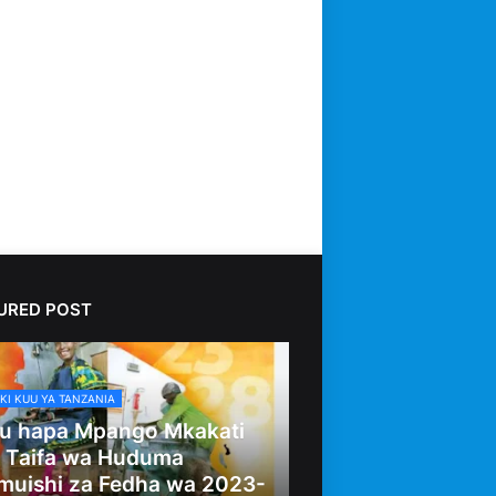
URED POST
KI KUU YA TANZANIA
u hapa Mpango Mkakati
 Taifa wa Huduma
muishi za Fedha wa 2023-