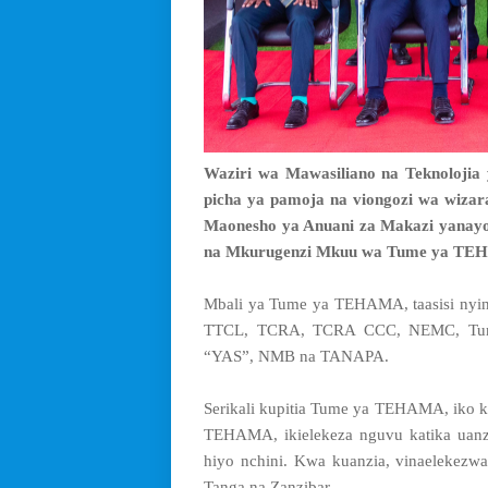
Waziri wa Mawasiliano na Teknolojia y
picha ya pamoja na viongozi wa wizara
Maonesho ya Anuani za Makazi yanayo
na Mkurugenzi Mkuu wa Tume ya TE
Mbali ya Tume ya TEHAMA, taasisi nyin
TTCL, TCRA, TCRA CCC, NEMC, Tume 
“YAS”, NMB na TANAPA.
Serikali kupitia Tume ya TEHAMA, iko ka
TEHAMA, ikielekeza nguvu katika uanzi
hiyo nchini. Kwa kuanzia, vinaelekezw
Tanga na Zanzibar.