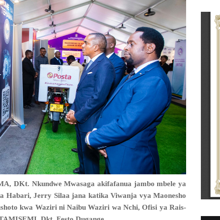
, DKt. Nkundwe Mwasaga akifafanua jambo mbele ya
a Habari, Jerry Silaa jana katika Viwanja vya Maonesho
shoto kwa Waziri ni Naibu Waziri wa Nchi, Ofisi ya Rais-
 (TAMISEMI, Dkt. Festo Dugange.