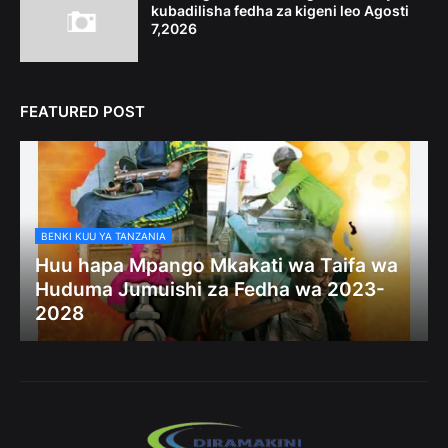
kubadilisha fedha za kigeni leo Agosti
7,2026
FEATURED POST
BENKI KUU YA TANZANIA
Huu hapa Mpango Mkakati wa Taifa wa
Huduma Jumuishi za Fedha wa 2023-
2028