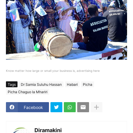
Know matter how large or small your business is, advertising here
Tags
Dr Samia Suluhu Hassan
Habari
Picha
Picha Chaguo la Mhariri
Facebook
Diramakini