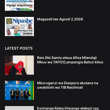
Magazeti leo Agosti 2,2026
LATEST POSTS
Rais Dkt.Samia ateua Afisa Mtendaji
Mkuu wa TAFICO,ampangia Balozi kituo
Mkurugenzi wa Diaspora akutana na
uwakilishi wa TIB Rasilimali
Exchange Rates:Viwango elekezi vya