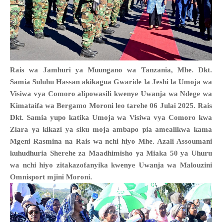
Rais wa Jamhuri ya Muungano wa Tanzania, Mhe. Dkt.
Samia Suluhu Hassan akikagua Gwaride la Jeshi la Umoja wa
Visiwa vya Comoro alipowasili kwenye Uwanja wa Ndege wa
Kimataifa wa Bergamo Moroni leo tarehe 06 Julai 2025. Rais
Dkt. Samia yupo katika Umoja wa Visiwa vya Comoro kwa
Ziara ya kikazi ya siku moja ambapo pia amealikwa kama
Mgeni Rasmina na Rais wa nchi hiyo Mhe. Azali Assoumani
kuhudhuria Sherehe za Maadhimisho ya Miaka 50 ya Uhuru
wa nchi hiyo zitakazofanyika kwenye Uwanja wa Malouzini
Omnisport mjini Moroni.