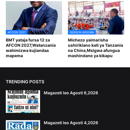
AFCON 2027
GERSON MSIGWA
BMT yataja fursa 12 za
Michezo yaimarisha
AFCON 2027,Watanzania
ushirikiano kati ya Tanzania
wahimizwa kujiandaa
na China,Msigwa afungua
mapema
mashindano ya kikapu
TRENDING POSTS
Magazeti leo Agosti 6,2026
Magazeti leo Agosti 4,2026