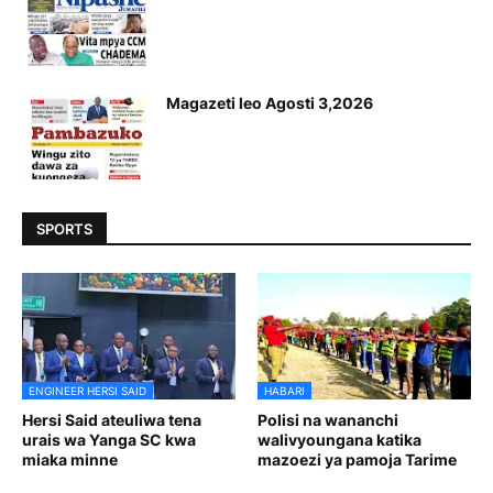
Magazeti leo Agosti 3,2026
SPORTS
ENGINEER HERSI SAID
HABARI
Hersi Said ateuliwa tena
Polisi na wananchi
urais wa Yanga SC kwa
walivyoungana katika
miaka minne
mazoezi ya pamoja Tarime