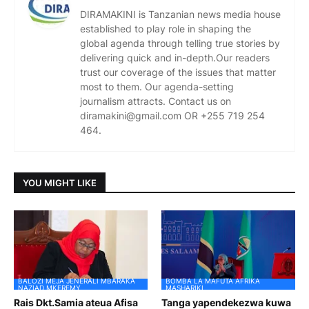
DIRAMAKINI is Tanzanian news media house
established to play role in shaping the
global agenda through telling true stories by
delivering quick and in-depth.Our readers
trust our coverage of the issues that matter
most to them. Our agenda-setting
journalism attracts. Contact us on
diramakini@gmail.com OR +255 719 254
464.
YOU MIGHT LIKE
BALOZI MEJA JENERALI MBARAKA
BOMBA LA MAFUTA AFRIKA
NAZIAD MKEREMY
MASHARIKI
Rais Dkt.Samia ateua Afisa
Tanga yapendekezwa kuwa