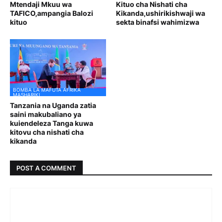
Mtendaji Mkuu wa
Kituo cha Nishati cha
TAFICO,ampangia Balozi
Kikanda,ushirikishwaji wa
kituo
sekta binafsi wahimizwa
BOMBA LA MAFUTA AFRIKA
MASHARIKI
Tanzania na Uganda zatia
saini makubaliano ya
kuiendeleza Tanga kuwa
kitovu cha nishati cha
kikanda
POST A COMMENT