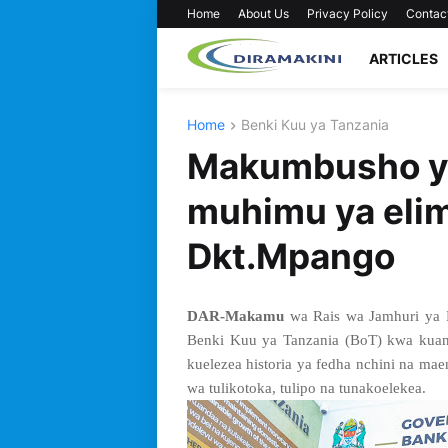
Home
About Us
Privacy Policy
Contac
ARTICLES
Home
Benki Kuu ya Tanzania
Makumbusho ya
muhimu ya eli
Dkt.Mpango
DAR-Makamu
wa Rais wa Jamhuri ya 
Benki Kuu ya Tanzania (BoT) kwa kua
kuelezea historia ya fedha nchini na m
wa tulikotoka, tulipo na tunakoelekea.