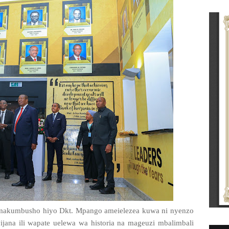
makumbusho hiyo Dkt. Mpango ameielezea kuwa ni nyenzo
ana ili wapate uelewa wa historia na mageuzi mbalimbali