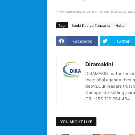
Know matter how large or small your business is, adve
Tags
Benki Kuu ya Tanzania
Habari
Facebook
Twitter
Diramakini
DIRAMAKINI is Tanzanian 
the global agenda through
depth.Our readers trust 
Our agenda-setting journ
OR +255 719 254 464.
YOU MIGHT LIKE