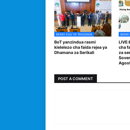
BENKI KUU YA TANZANIA
BENKI
BoT yanzindua rasmi
LIVE:
kielelezo cha faida rejea ya
cha f
Dhamana za Serikali
za se
Sover
Agost
POST A COMMENT