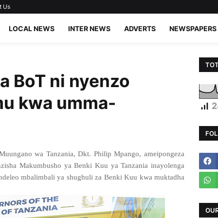
t Us
LOCAL NEWS
INTER NEWS
ADVERTS
NEWSPAPERS
TOT
 BoT ni nyenzo
mu kwa umma-
2
FOL
Muungano wa Tanzania, Dkt. Philip Mpango, ameipongeza
nzisha Makumbusho ya Benki Kuu ya Tanzania inayolenga
aendeleo mbalimbali ya shughuli za Benki Kuu kwa muktadha
OUR