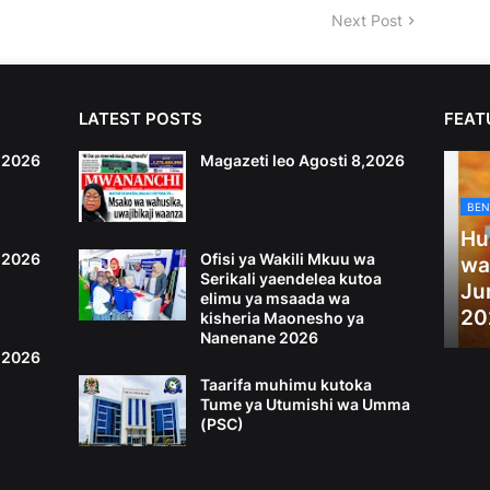
Next Post
LATEST POSTS
FEAT
6,2026
Magazeti leo Agosti 8,2026
BEN
Hu
4,2026
Ofisi ya Wakili Mkuu wa
wa
Serikali yaendelea kutoa
Ju
elimu ya msaada wa
20
kisheria Maonesho ya
Nanenane 2026
2,2026
Taarifa muhimu kutoka
Tume ya Utumishi wa Umma
(PSC)