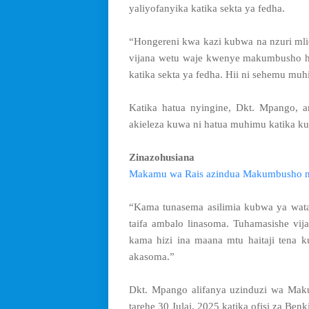
yaliyofanyika katika sekta ya fedha.
“Hongereni kwa kazi kubwa na nzuri m
vijana wetu waje kwenye makumbusho hay
katika sekta ya fedha. Hii ni sehemu muh
Katika hatua nyingine, Dkt. Mpango,
akieleza kuwa ni hatua muhimu katika k
Zinazohusiana
Makamu wa Rais azindua Makumbusho na 
“Kama tunasema asilimia kubwa ya wata
taifa ambalo linasoma. Tuhamasishe v
kama hizi ina maana mtu haitaji tena 
akasoma.”
Dkt. Mpango alifanya uzinduzi wa Ma
tarehe 30 Julai, 2025 katika ofisi za Benk