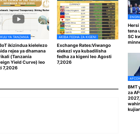
ENGIN
Hersi
tena 
SC k
 KUU YA TANZANIA
AKIBA FEDHA ZA KIGENI
minn
BoT ikizindua kielelezo
Exchange Rates:Viwango
aida rejea ya dhamana
elekezi vya kubadilisha
rikali (Tanzania
fedha za kigeni leo Agosti
eign Yield Curve) leo
7,2026
i 7,2026
AFCON
BMT y
za A
2027
wahi
kuji