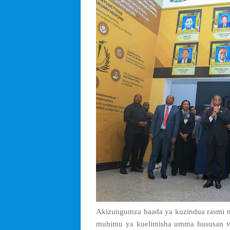
Akizungumza baada ya kuzindua rasmi 
muhimu ya kuelimisha umma hususan vij