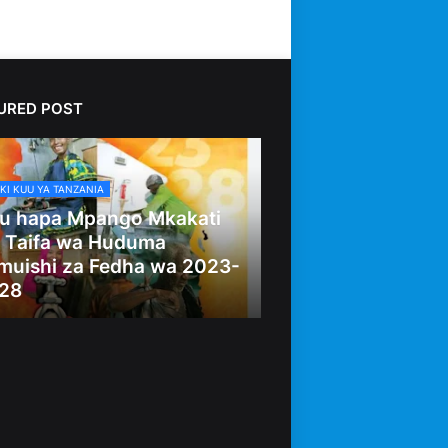
URED POST
KI KUU YA TANZANIA
u hapa Mpango Mkakati
 Taifa wa Huduma
muishi za Fedha wa 2023-
28