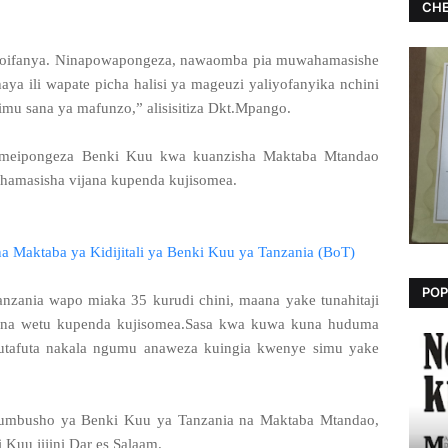
CHE
lioifanya. Ninapowapongeza, nawaomba pia muwahamasishe
a ili wapate picha halisi ya mageuzi yaliyofanyika nchini
imu sana ya mafunzo,” alisisitiza Dkt.Mpango.
 ameipongeza Benki Kuu kwa kuanzisha Maktaba Mtandao
uhamasisha vijana kupenda kujisomea.
Maktaba ya Kidijitali ya Benki Kuu ya Tanzania (BoT)
POP
nzania wapo miaka 35 kurudi chini, maana yake tunahitaji
ijana wetu kupenda kujisomea.Sasa kwa kuwa kuna huduma
kutafuta nakala ngumu anaweza kuingia kwenye simu yake
kumbusho ya Benki Kuu ya Tanzania na Maktaba Mtandao,
i Kuu jijini Dar es Salaam.