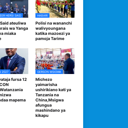
EER HERSI SAID
HABARI
 Said ateuliwa
Polisi na wananchi
urais wa Yanga
walivyoungana
wa miaka
katika mazoezi ya
e
pamoja Tarime
 2027
GERSON MSIGWA
ataja fursa 12
Michezo
FCON
yaimarisha
,Watanzania
ushirikiano kati ya
mizwa
Tanzania na
andaa mapema
China,Msigwa
afungua
mashindano ya
kikapu