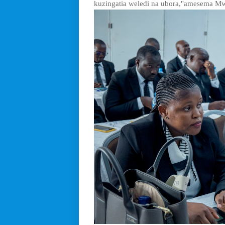
kuzingatia weledi na ubora,"amesema Mw