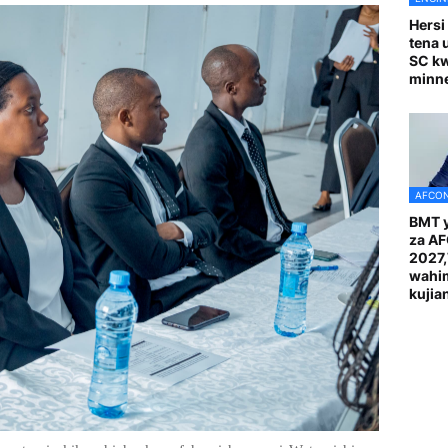
Hersi
tena 
SC k
minn
AFCON
BMT y
za A
2027
wahi
kuji