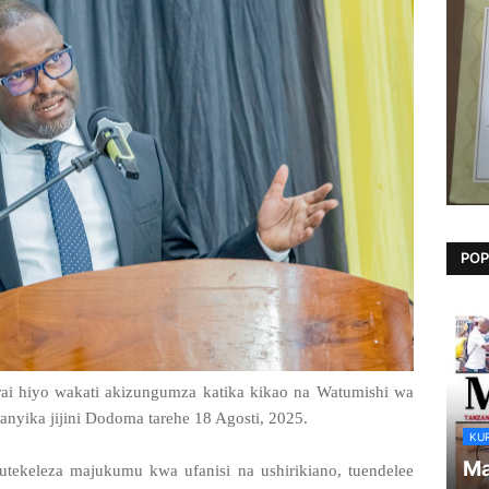
POP
ai hiyo wakati akizungumza katika kikao na Watumishi wa
fanyika jijini Dodoma tarehe 18 Agosti, 2025.
KU
Ma
ekeleza majukumu kwa ufanisi na ushirikiano, tuendelee