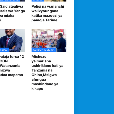
 Said ateuliwa
Polisi na wananchi
urais wa Yanga
walivyoungana
wa miaka
katika mazoezi ya
e
pamoja Tarime
 2027
GERSON MSIGWA
ataja fursa 12
Michezo
FCON
yaimarisha
,Watanzania
ushirikiano kati ya
mizwa
Tanzania na
andaa mapema
China,Msigwa
afungua
mashindano ya
kikapu