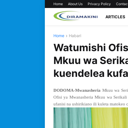
Home
About Us
Privacy Policy
Contac
ARTICLES
Home
Habari
Watumishi Ofi
Mkuu wa Serik
kuendelea kufa
DODOMA-Mwanasheria
Mkuu wa Seri
Ofisi ya Mwanasheria Mkuu wa Serikali
ufanisi na ushirikiano ili kuleta matokeo 