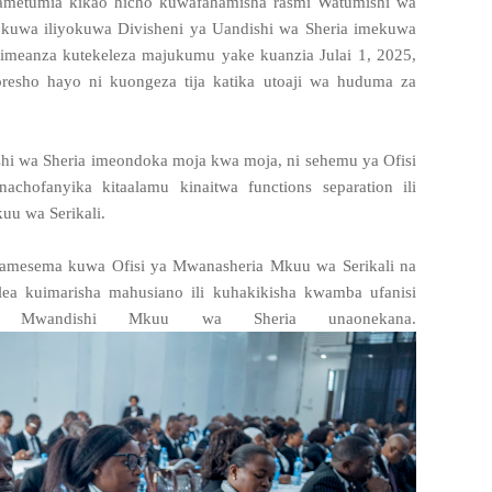
ametumia kikao hicho kuwafahamisha rasmi Watumishi wa
 kuwa iliyokuwa Divisheni ya Uandishi wa Sheria imekuwa
imeanza kutekeleza majukumu yake kuanzia Julai 1, 2025,
esho hayo ni kuongeza tija katika utoaji wa huduma za
shi wa Sheria imeondoka moja kwa moja, ni sehemu ya Ofisi
chofanyika kitaalamu kinaitwa functions separation ili
u wa Serikali.
 amesema kuwa Ofisi ya Mwanasheria Mkuu wa Serikali na
lea kuimarisha mahusiano ili kuhakikisha kwamba ufanisi
ya Mwandishi Mkuu wa Sheria unaonekana.