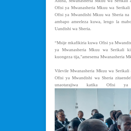
Aidha, Mwanasheria Mkuu wa Serikali 
Ofisi ya Mwanasheria Mkuu wa Serikali
Ofisi ya Mwandishi Mkuu wa Sheria na 
ambapo ameeleza kuwa, lengo la mabor
Uandishi wa Sheria.
“Msije mkafikiria kuwa Ofisi ya Mwandi
ya Mwanasheria Mkuu wa Serikali kina
kuongeza tija,"amesema Mwanasheria Mku
Vilevile Mwanasheria Mkuu wa Serikali
Ofisi ya Mwandishi wa Sheria zitaende
unaotarajiwa katika Ofisi 