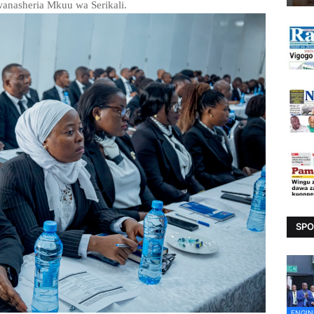
anasheria Mkuu wa Serikali.
SPO
ENGIN