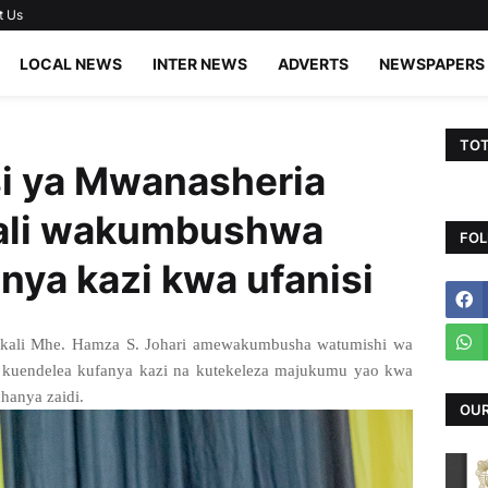
t Us
LOCAL NEWS
INTER NEWS
ADVERTS
NEWSPAPERS
TOT
si ya Mwanasheria
ali wakumbushwa
FOL
nya kazi kwa ufanisi
kali Mhe. Hamza S. Johari amewakumbusha watumishi wa
 kuendelea kufanya kazi na kutekeleza majukumu yao kwa
chanya zaidi.
OUR