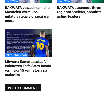
BAKWATA
BAKWATA
BAKWATA yawasimamisha
BAKWATA suspends three
Masheikh wa mikoa
regional Sheikhs, appoints
mitatu,yateua viongozi wa
acting leaders
muda
BREAKING NEWS
Mbwana Samatta astaafu
kuichezea Taifa Stars baada
ya miaka 15 ya historia na
mafaniko
POST A COMMENT