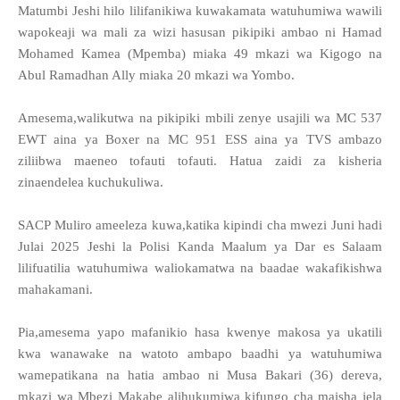
Matumbi Jeshi hilo lilifanikiwa kuwakamata watuhumiwa wawili
wapokeaji wa mali za wizi hasusan pikipiki ambao ni Hamad
Mohamed Kamea (Mpemba) miaka 49 mkazi wa Kigogo na
Abul Ramadhan Ally miaka 20 mkazi wa Yombo.
Amesema,walikutwa na pikipiki mbili zenye usajili wa MC 537
EWT aina ya Boxer na MC 951 ESS aina ya TVS ambazo
ziliibwa maeneo tofauti tofauti. Hatua zaidi za kisheria
zinaendelea kuchukuliwa.
SACP Muliro ameeleza kuwa,katika kipindi cha mwezi Juni hadi
Julai 2025 Jeshi la Polisi Kanda Maalum ya Dar es Salaam
lilifuatilia watuhumiwa waliokamatwa na baadae wakafikishwa
mahakamani.
Pia,amesema yapo mafanikio hasa kwenye makosa ya ukatili
kwa wanawake na watoto ambapo baadhi ya watuhumiwa
wamepatikana na hatia ambao ni Musa Bakari (36) dereva,
mkazi wa Mbezi Makabe alihukumiwa kifungo cha maisha jela