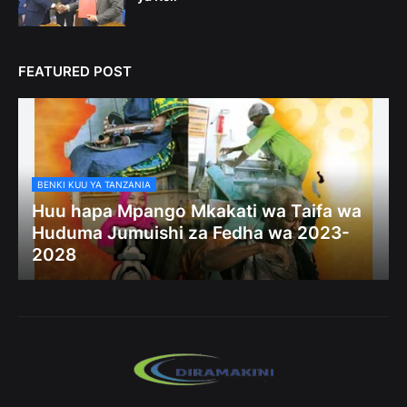
FEATURED POST
BENKI KUU YA TANZANIA
Huu hapa Mpango Mkakati wa Taifa wa
Huduma Jumuishi za Fedha wa 2023-
2028