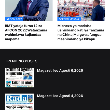
AFCON 2027
GERSON MSIGWA
BMT yataja fursa 12 za
Michezo yaimarisha
AFCON 2027,Watanzania
ushirikiano kati ya Tanzania
wahimizwa kujiandaa
na China,Msigwa afungua
mapema
mashindano ya kikapu
TRENDING POSTS
Magazeti leo Agosti 6,2026
Magazeti leo Agosti 4,2026