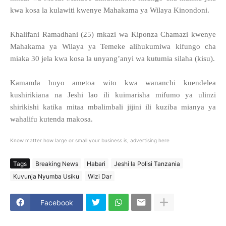
kwa kosa la kulawiti kwenye Mahakama ya Wilaya Kinondoni.
Khalifani Ramadhani (25) mkazi wa Kiponza Chamazi kwenye
Mahakama ya Wilaya ya Temeke alihukumiwa kifungo cha
miaka 30 jela kwa kosa la unyang’anyi wa kutumia silaha (kisu).
Kamanda huyo ametoa wito kwa wananchi kuendelea
kushirikiana na Jeshi lao ili kuimarisha mifumo ya ulinzi
shirikishi katika mitaa mbalimbali jijini ili kuziba mianya ya
wahalifu kutenda makosa.
Know matter how large or small your business is, advertising here
Tags
Breaking News
Habari
Jeshi la Polisi Tanzania
Kuvunja Nyumba Usiku
Wizi Dar
Facebook