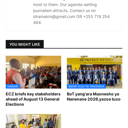
most to them. Our agenda-setting
journalism attracts. Contact us on
diramakini@gmail.com OR +255 719 254
464.
YOU MIGHT LIKE
HABARI
BENKI KUU YA TANZANIA
ECZ briefs key stakeholders
BoT yang'ara Maonesho ya
ahead of August 13 General
Nanenane 2026,yazoa tuzo
Elections