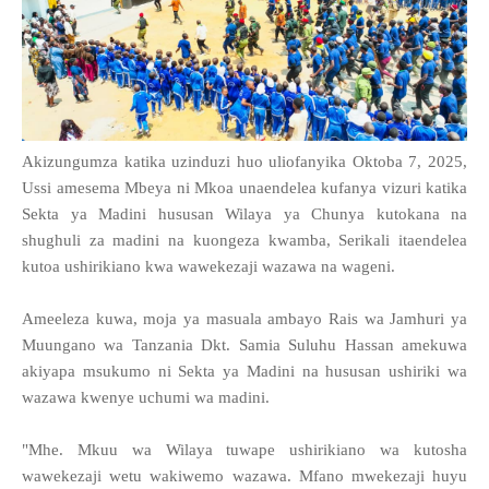
Akizungumza katika uzinduzi huo uliofanyika Oktoba 7, 2025,
Ussi amesema Mbeya ni Mkoa unaendelea kufanya vizuri katika
Sekta ya Madini hususan Wilaya ya Chunya kutokana na
shughuli za madini na kuongeza kwamba, Serikali itaendelea
kutoa ushirikiano kwa wawekezaji wazawa na wageni.
Ameeleza kuwa, moja ya masuala ambayo Rais wa Jamhuri ya
Muungano wa Tanzania Dkt. Samia Suluhu Hassan amekuwa
akiyapa msukumo ni Sekta ya Madini na hususan ushiriki wa
wazawa kwenye uchumi wa madini.
"Mhe. Mkuu wa Wilaya tuwape ushirikiano wa kutosha
wawekezaji wetu wakiwemo wazawa. Mfano mwekezaji huyu