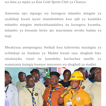
wa timu ya mpira ya Ken Gold Sports Club ya Chunya.
Amesema upo mpango wa kuongeza mitambo mingine ya
uzalishaji kwani tayari miundombinu kwa ajili ya kusimika
mitambo mingine imekwishaandaliwa na kuongeza kwamba,
mitambo ya kiwanda hicho ipo inayotumia mvuke badala ya
maji.
Mwakyusa ameipongeza Serikali kwa kuboresha mazingira ya
uchimbaji na biashara ya Madini kwani sasa shughuli hizo
zinafanyika vizuri na kuendelea kuchochea maelfu ya
watanzania kuingia kwenye mnyororo wa shughuli za madini.