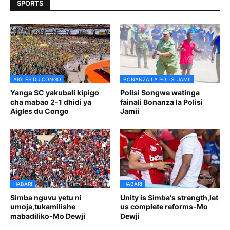
SPORTS
AIGLES DU CONGO
BONANZA LA POLISI JAMII
Yanga SC yakubali kipigo
Polisi Songwe watinga
cha mabao 2-1 dhidi ya
fainali Bonanza la Polisi
Aigles du Congo
Jamii
HABARI
HABARI
Simba nguvu yetu ni
Unity is Simba's strength,let
umoja,tukamilishe
us complete reforms-Mo
mabadiliko-Mo Dewji
Dewji