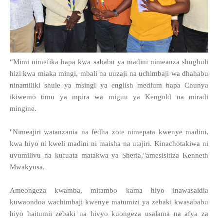
“Mimi nimefika hapa kwa sababu ya madini nimeanza shughuli
hizi kwa miaka mingi, mbali na uuzaji na uchimbaji wa dhahabu
ninamiliki shule ya msingi ya english medium hapa Chunya
ikiwemo timu ya mpira wa miguu ya Kengold na miradi
mingine.
"Nimeajiri watanzania na fedha zote nimepata kwenye madini,
kwa hiyo ni kweli madini ni maisha na utajiri. Kinachotakiwa ni
uvumilivu na kufuata matakwa ya Sheria,"amesisitiza Kenneth
Mwakyusa.
Ameongeza kwamba, mitambo kama hiyo inawasaidia
kuwaondoa wachimbaji kwenye matumizi ya zebaki kwasababu
hiyo haitumii zebaki na hivyo kuongeza usalama na afya za