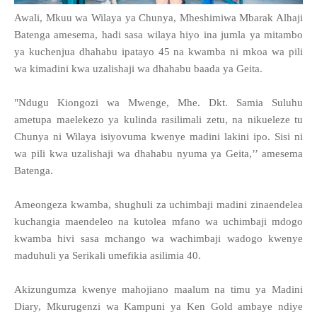
Awali, Mkuu wa Wilaya ya Chunya, Mheshimiwa Mbarak Alhaji
Batenga amesema, hadi sasa wilaya hiyo ina jumla ya mitambo
ya kuchenjua dhahabu ipatayo 45 na kwamba ni mkoa wa pili
wa kimadini kwa uzalishaji wa dhahabu baada ya Geita.
"Ndugu Kiongozi wa Mwenge, Mhe. Dkt. Samia Suluhu
ametupa maelekezo ya kulinda rasilimali zetu, na nikueleze tu
Chunya ni Wilaya isiyovuma kwenye madini lakini ipo. Sisi ni
wa pili kwa uzalishaji wa dhahabu nyuma ya Geita,’’ amesema
Batenga.
Ameongeza kwamba, shughuli za uchimbaji madini zinaendelea
kuchangia maendeleo na kutolea mfano wa uchimbaji mdogo
kwamba hivi sasa mchango wa wachimbaji wadogo kwenye
maduhuli ya Serikali umefikia asilimia 40.
Akizungumza kwenye mahojiano maalum na timu ya Madini
Diary, Mkurugenzi wa Kampuni ya Ken Gold ambaye ndiye