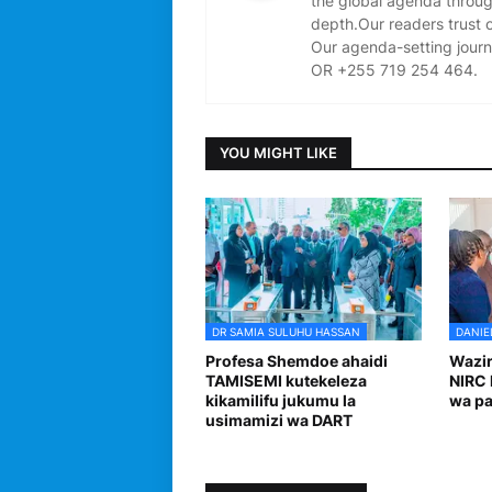
the global agenda through
depth.Our readers trust 
Our agenda-setting journ
OR +255 719 254 464.
YOU MIGHT LIKE
DR SAMIA SULUHU HASSAN
DANIE
Profesa Shemdoe ahaidi
Wazir
TAMISEMI kutekeleza
NIRC 
kikamilifu jukumu la
wa pa
usimamizi wa DART