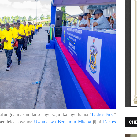
ifungua mashindano hayo yajulikanayo kama “
Ladies First
”
oendelea kwenye
Uwanja wa Benjamin Mkapa
jijini
Dar es
CHE