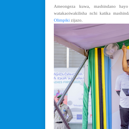
Ameongeza kuwa, mashindano hay
watakaoiwakilisha nchi katika mashi
Olimpiki
zijazo.