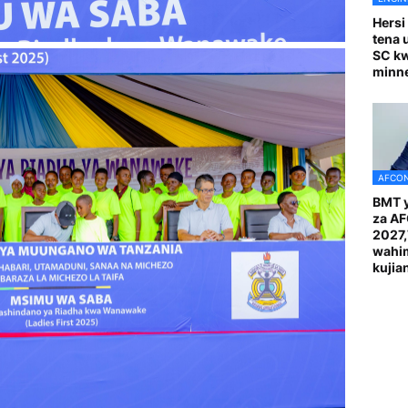
Hersi
tena 
SC k
minn
AFCON
BMT y
za A
2027
wahi
kuji