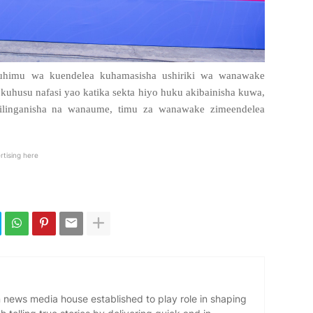
uhimu wa kuendelea kuhamasisha ushiriki wa wanawake
 kuhusu nafasi yao katika sekta hiyo huku akibainisha kuwa,
ilinganisha na wanaume, timu za wanawake zimeendelea
rtising here
news media house established to play role in shaping