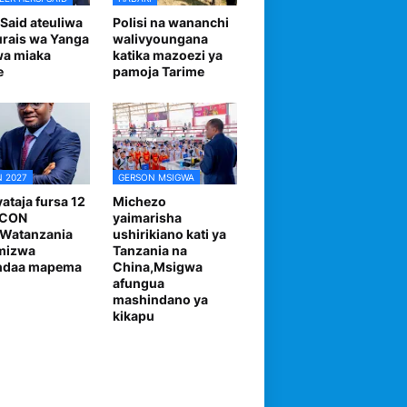
 Said ateuliwa
Polisi na wananchi
urais wa Yanga
walivyoungana
wa miaka
katika mazoezi ya
e
pamoja Tarime
 2027
GERSON MSIGWA
ataja fursa 12
Michezo
FCON
yaimarisha
,Watanzania
ushirikiano kati ya
mizwa
Tanzania na
andaa mapema
China,Msigwa
afungua
mashindano ya
kikapu