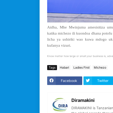
Aidha, Mhe Mwinjuma amesisitiza um
katika michezo ili kuondoa dhana potofu
licha ya ushiriki wao kuwa mdogo uk
kufanya vizuri.
Know matter how large or small your business is, adve
Tags
Habari
Ladies First
Michezo
Facebook
Twitter
Diramakini
DIRAMAKINI is Tanzanian 