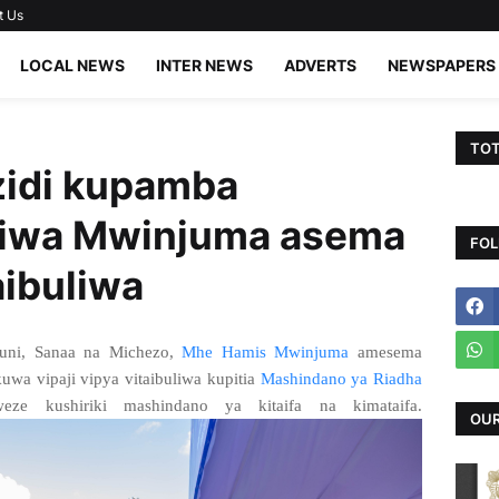
t Us
LOCAL NEWS
INTER NEWS
ADVERTS
NEWSPAPERS
TOT
azidi kupamba
iwa Mwinjuma asema
FOL
aibuliwa
uni, Sanaa na Michezo,
Mhe Hamis Mwinjuma
amesema
wa vipaji vipya vitaibuliwa kupitia
Mashindano ya Riadha
ze kushiriki mashindano ya kitaifa na kimataifa.
OUR