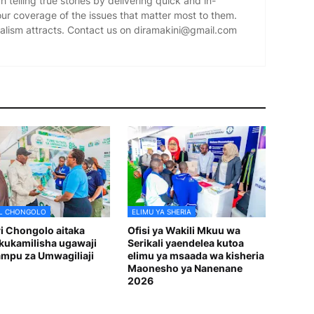
 telling true stories by delivering quick and in-
our coverage of the issues that matter most to them.
alism attracts. Contact us on diramakini@gmail.com
L CHONGOLO
ELIMU YA SHERIA
i Chongolo aitaka
Ofisi ya Wakili Mkuu wa
kukamilisha ugawaji
Serikali yaendelea kutoa
mpu za Umwagiliaji
elimu ya msaada wa kisheria
Maonesho ya Nanenane
2026