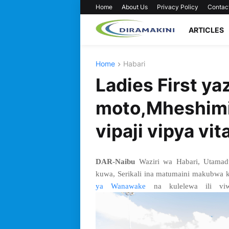
Home
About Us
Privacy Policy
Contac
ARTICLES
Home
Habari
Ladies First y
moto,Mheshim
vipaji vipya vit
DAR-Naibu
Waziri wa Habari, Utamad
kuwa, Serikali ina matumaini makubwa ku
ya Wanawake
na kulelewa ili viwe