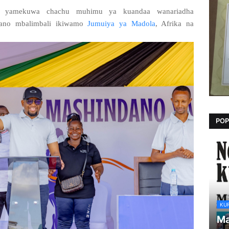
o yamekuwa chachu muhimu ya kuandaa wanariadha
ndano mbalimbali ikiwamo
Jumuiya ya Madola
, Afrika na
POP
KU
Ma