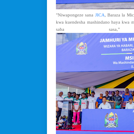
"Niwapongeze sana
JICA
, Baraza la Mi
kwa kuendesha mashindano haya kwa m
saba sasa,”