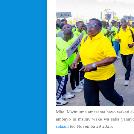
Mhe. Mwinjuma amesema hayo wakati ak
ambayo ni msimu wake wa saba yanay
salaam
leo Novemba 29 2025.