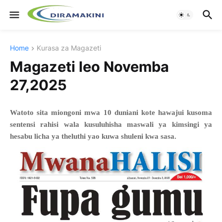
Home
Kurasa za Magazeti
Magazeti leo Novemba
27,2025
Watoto sita miongoni mwa 10 duniani kote hawajui kusoma
sentensi rahisi wala kusuluhisha maswali ya kimsingi ya
hesabu licha ya theluthi yao kuwa shuleni kwa sasa.