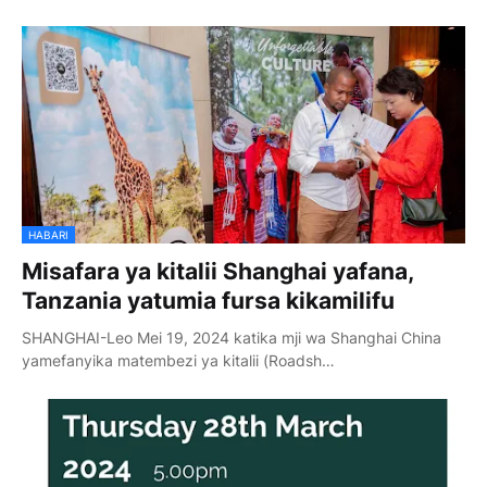
HABARI
Misafara ya kitalii Shanghai yafana,
Tanzania yatumia fursa kikamilifu
SHANGHAI-Leo Mei 19, 2024 katika mji wa Shanghai China
yamefanyika matembezi ya kitalii (Roadsh…