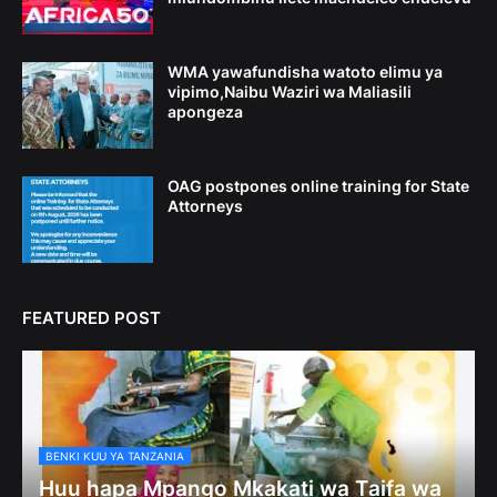
WMA yawafundisha watoto elimu ya
vipimo,Naibu Waziri wa Maliasili
apongeza
OAG postpones online training for State
Attorneys
FEATURED POST
BENKI KUU YA TANZANIA
Huu hapa Mpango Mkakati wa Taifa wa