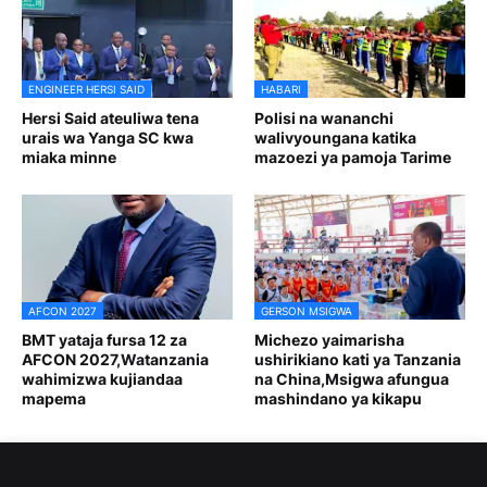
ENGINEER HERSI SAID
HABARI
Hersi Said ateuliwa tena
Polisi na wananchi
urais wa Yanga SC kwa
walivyoungana katika
miaka minne
mazoezi ya pamoja Tarime
AFCON 2027
GERSON MSIGWA
BMT yataja fursa 12 za
Michezo yaimarisha
AFCON 2027,Watanzania
ushirikiano kati ya Tanzania
wahimizwa kujiandaa
na China,Msigwa afungua
mapema
mashindano ya kikapu