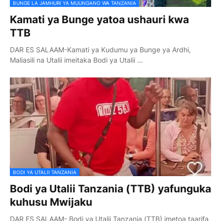
BUNGE LA JAMHURI YA MUUNGANO WA TANZANIA
Kamati ya Bunge yatoa ushauri kwa
TTB
DAR ES SALAAM-Kamati ya Kudumu ya Bunge ya Ardhi,
Maliasili na Utalii imeitaka Bodi ya Utalii …
BODI YA UTALII TANZANIA
Bodi ya Utalii Tanzania (TTB) yafunguka
kuhusu Mwijaku
DAR ES SALAAM- Bodi ya Utalii Tanzania (TTB) imetoa taarifa