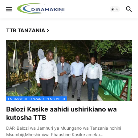
TTB TANZANIA
EMBASSY OF TANZANIA IN MSUMBIJI
Balozi Kasike aahidi ushirikiano wa
kutosha TTB
DAR-Balozi wa Jamhuri ya Muungano wa Tanzania nchini
Msumbiji,Mheshimiwa Phaustine Kasike ameku…