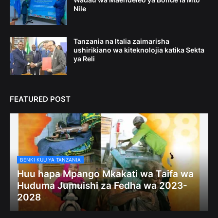
Nile
Tanzania na Italia zaimarisha
ushirikiano wa kiteknolojia katika Sekta
ya Reli
FEATURED POST
BENKI KUU YA TANZANIA
Huu hapa Mpango Mkakati wa Taifa wa
Huduma Jumuishi za Fedha wa 2023-
2028