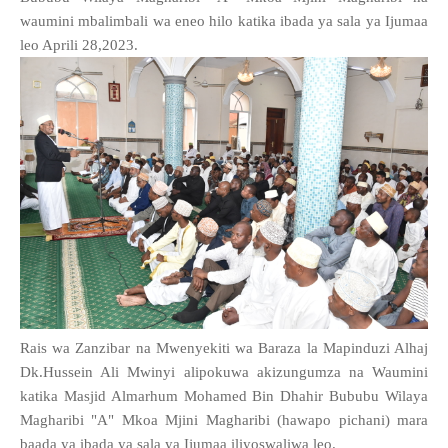
waumini mbalimbali wa eneo hilo katika ibada ya sala ya Ijumaa
leo Aprili 28,2023.
Rais wa Zanzibar na Mwenyekiti wa Baraza la Mapinduzi Alhaj
Dk.Hussein Ali Mwinyi alipokuwa akizungumza na Waumini
katika Masjid Almarhum Mohamed Bin Dhahir Bububu Wilaya
Magharibi "A" Mkoa Mjini Magharibi (hawapo pichani) mara
baada ya ibada ya sala ya Ijumaa iliyoswaliwa leo.