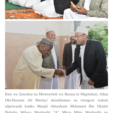
Rais wa Zanzibar na Mwenyekiti wa Baraza la Mapinduzi, Alhaj
Dkt.Hussein Ali Mwinyi akisalimiana na viongozi wakati
alipowasili katika Masjid Almarhum Mohamed Bin Dhahir
Bububu Wilaya Magharibi "A" Mkoa Mjini Magharibi na