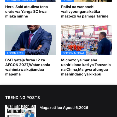
Hersi Said ateuliwa tena
Polisi na wananchi
urais wa Yanga SC kwa
walivyoungana katika
miaka minne
mazoezi ya pamoja Tarime
AFCON 2027
GERSON MSIGWA
BMT yataja fursa 12 za
Michezo yaimarisha
AFCON 2027,Watanzania
ushirikiano kati ya Tanzania
wahimizwa kujiandaa
na China,Msigwa afungua
mapema
mashindano ya kikapu
TRENDING POSTS
Magazeti leo Agosti 6,2026