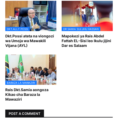
DKT.ALLY POSSI
DR SAMIA SULUHU HASSAN
Dkt.Possi ateta na viongozi
Mapokezi ya Rais Abdel
wa Umoja wa Mawakili
Fattah EL-Sisi leo Ikulu jijini
Vijana (AYL)
Dar es Salaam
BARAZA LA MAWAZIRI
Rais Dkt.Samia aongoza
Kikao cha Baraza la
Mawaziri
POST A COMMENT