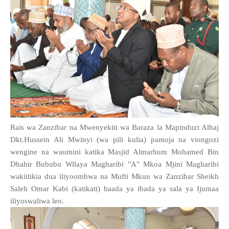
Rais wa Zanzibar na Mwenyekiti wa Baraza la Mapinduzi Alhaj
Dkt.Hussein Ali Mwinyi (wa pili kulia) pamoja na viongozi
wengine na waumini katika Masjid Almarhum Mohamed Bin
Dhahir Bububu Wilaya Magharibi "A" Mkoa Mjini Magharibi
wakiitikia dua iliyoombwa na Mufti Mkuu wa Zanzibar Sheikh
Saleh Omar Kabi (katikati) baada ya ibada ya sala ya Ijumaa
iliyoswaliwa leo.