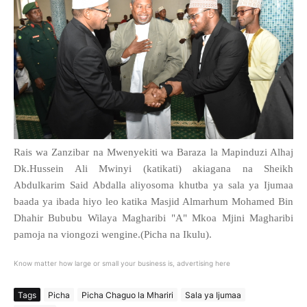
Rais wa Zanzibar na Mwenyekiti wa Baraza la Mapinduzi Alhaj
Dk.Hussein Ali Mwinyi (katikati) akiagana na Sheikh
Abdulkarim Said Abdalla aliyosoma khutba ya sala ya Ijumaa
baada ya ibada hiyo leo katika Masjid Almarhum Mohamed Bin
Dhahir Bububu Wilaya Magharibi "A" Mkoa Mjini Magharibi
pamoja na viongozi wengine.(Picha na Ikulu).
Know matter how large or small your business is, advertising here
Tags
Picha
Picha Chaguo la Mhariri
Sala ya Ijumaa