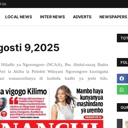
t Us
LOCAL NEWS
INTER NEWS
ADVERTS
NEWSPAPERS
TOT
gosti 9,2025
FOL
Hifadhi ya Ngorongoro (NCAA), Bw. Abdul-razaq Badru
ori la Akiba la Pololeti Wilayani Ngorongoro kuzingatia
i wanazozifanya ili kulinda hadhi ya jeshi hilo.
OUR