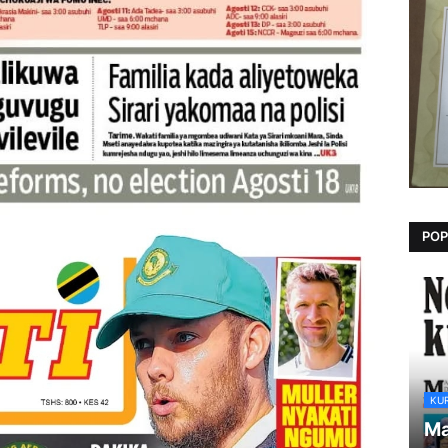
POP
KU
Ma