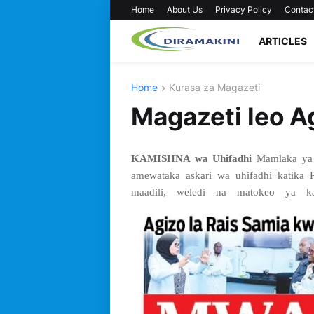
Home
About Us
Privacy Policy
Contac
ARTICLES
Home
Kurasa za Magazeti
Magazeti leo A
KAMISHNA wa Uhifadhi
Mamlaka ya 
amewataka askari wa uhifadhi katika P
maadili, weledi na matokeo ya kaz