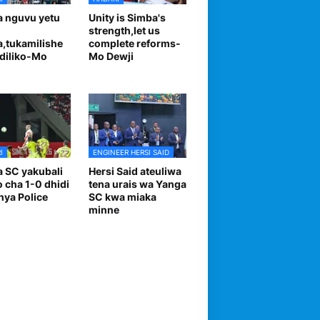
 nguvu yetu
Unity is Simba's
strength,let us
,tukamilishe
complete reforms-
diliko-Mo
Mo Dewji
I
ENGINEER HERSI SAID
 SC yakubali
Hersi Said ateuliwa
o cha 1-0 dhidi
tena urais wa Yanga
nya Police
SC kwa miaka
minne