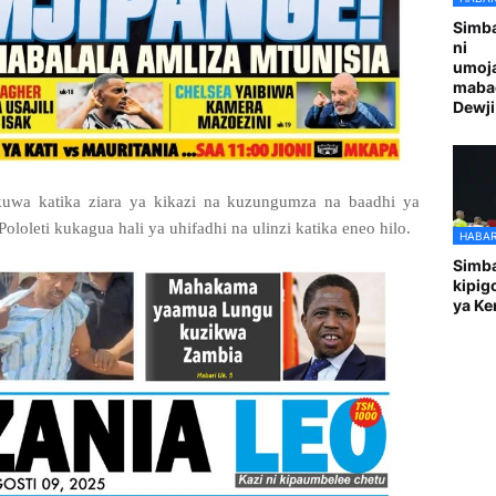
Simba
ni
umoja
maba
Dewji
kuwa katika ziara ya kikazi na kuzungumza na baadhi ya
Pololeti kukagua hali ya uhifadhi na ulinzi katika eneo hilo.
HABAR
Simba
kipig
ya Ke