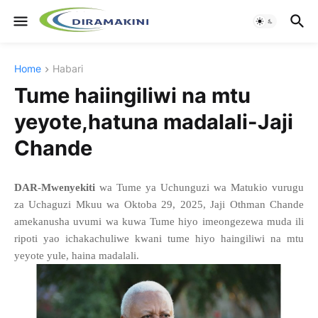
Home
Habari
Tume haiingiliwi na mtu
yeyote,hatuna madalali-Jaji
Chande
DAR-Mwenyekiti
wa Tume ya Uchunguzi wa Matukio vurugu
za Uchaguzi Mkuu wa Oktoba 29, 2025, Jaji Othman Chande
amekanusha uvumi wa kuwa Tume hiyo imeongezewa muda ili
ripoti yao ichakachuliwe kwani tume hiyo haingiliwi na mtu
yeyote yule, haina madalali.