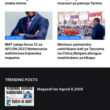
miaka minne
mazoezi ya pamoja Tarime
AFCON 2027
GERSON MSIGWA
BMT yataja fursa 12 za
Michezo yaimarisha
AFCON 2027,Watanzania
ushirikiano kati ya Tanzania
wahimizwa kujiandaa
na China,Msigwa afungua
mapema
mashindano ya kikapu
TRENDING POSTS
Magazeti leo Agosti 6,2026