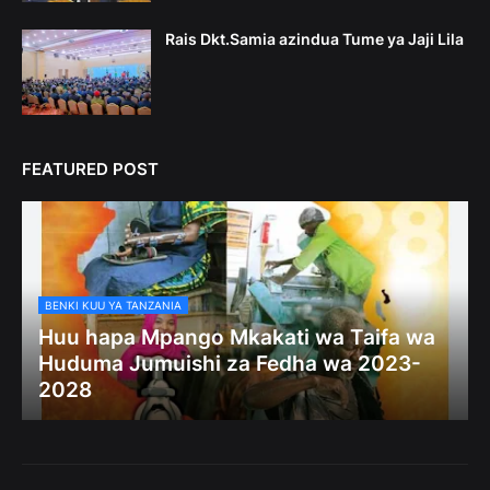
Rais Dkt.Samia azindua Tume ya Jaji Lila
FEATURED POST
BENKI KUU YA TANZANIA
Huu hapa Mpango Mkakati wa Taifa wa
Huduma Jumuishi za Fedha wa 2023-
2028