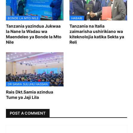
BONDE LA MTO NILE
HABARI
Tanzania yazindua Jukwaa
Tanzania na Italia
la Nane la Wadau wa
zaimarisha ushirikiano wa
Maendeleo ya Bonde la Mto
kiteknolojia katika Sekta ya
Nile
Reli
DR SAMIA SULUHU HASSAN
Rais Dkt.Samia azindua
Tume ya Jaji Lila
POST A COMMENT