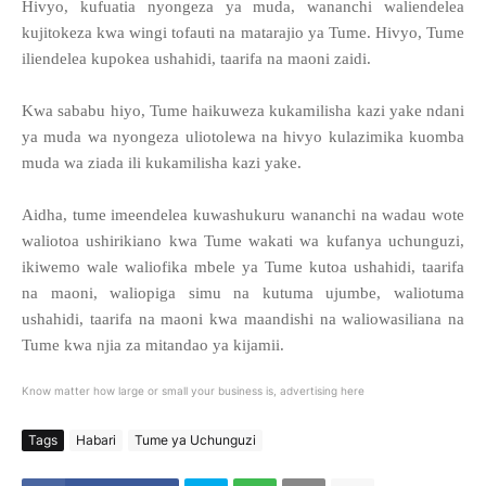
Hivyo, kufuatia nyongeza ya muda, wananchi waliendelea
kujitokeza kwa wingi tofauti na matarajio ya Tume. Hivyo, Tume
iliendelea kupokea ushahidi, taarifa na maoni zaidi.
Kwa sababu hiyo, Tume haikuweza kukamilisha kazi yake ndani
ya muda wa nyongeza uliotolewa na hivyo kulazimika kuomba
muda wa ziada ili kukamilisha kazi yake.
Aidha, tume imeendelea kuwashukuru wananchi na wadau wote
waliotoa ushirikiano kwa Tume wakati wa kufanya uchunguzi,
ikiwemo wale waliofika mbele ya Tume kutoa ushahidi, taarifa
na maoni, waliopiga simu na kutuma ujumbe, waliotuma
ushahidi, taarifa na maoni kwa maandishi na waliowasiliana na
Tume kwa njia za mitandao ya kijamii.
Know matter how large or small your business is, advertising here
Tags
Habari
Tume ya Uchunguzi