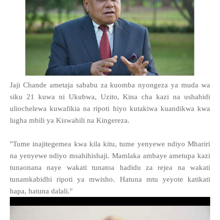
Jaji Chande ametaja sababu za kuomba nyongeza ya muda wa
siku 21 kuwa ni Ukubwa, Uzito, Kina cha kazi na ushahidi
uliochelewa kuwafikia na ripoti hiyo kutakiwa kuandikwa kwa
lugha mbili ya Kiswahili na Kingereza.
"Tume inajitegemea kwa kila kitu, tume yenyewe ndiyo Mhariri
na yenyewe ndiyo msahihishaji. Mamlaka ambaye ametupa kazi
tunaonana naye wakati tunatoa hadidu za rejea na wakati
tunamkabidhi ripoti ya mwisho. Hatuna mtu yeyote katikati
hapa, hatuna dalali."