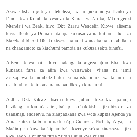
Akiwasilisha ripoti ya utekelezaji wa majukumu ya Benki ya
Dunia kwa Kundi la kwanza la Kanda ya Afrika, Mkurugenzi
Mtendaji wa Benki hiyo, Dkt. Zarau Wendelin Kibwe, alisema
kuwa Benki ya Dunia inatarajia kukusanya na kutumia dola za
Marekani bilioni 100 kuziwezesha nchi wanachama kukabiliana
na changamoto za kiuchumi pamoja na kukuza sekta binafsi.
Alisema kuwa hatua hiyo inalenga kuongeza ujumuishaji kwa
kupanua fursa za ajira kwa wanawake, vijana, na jamii
zisizopewa kipaumbele huku ikiimarisha ulinzi wa kijamii na
ustahimilivu kutokana na mabadiliko ya kiuchumi.
Aidha, Dkt. Kibwe alisema kuwa juhudi hizo kwa pamoja
hazilengi tu kuunda ajira, bali pia kuhakikisha ajira hizo ni za
uzalishaji, endelevu, na zinapatikana kwa wote kupitia Ajenda ya
Ajira katika kubuni miradi (Agri-Connect, Nishati, Afya, na
Madini) na kuweka kipaumbele kwenye sekta zinazozaa ajira
kwa lengo la kuunda fursa zaidi za ajira kwa vijana.