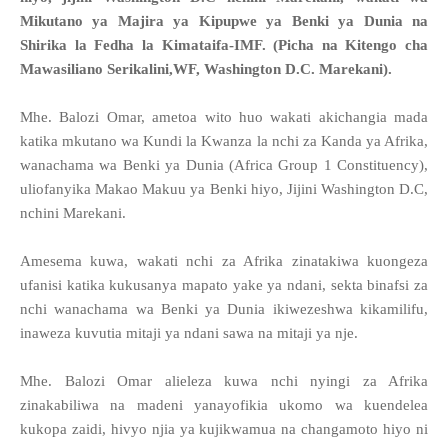
Mikutano ya Majira ya Kipupwe ya Benki ya Dunia na
Shirika la Fedha la Kimataifa-IMF. (
Picha na Kitengo cha
Mawasiliano Serikalini,WF, Washington D.C. Marekani).
Mhe. Balozi Omar, ametoa wito huo wakati akichangia mada
katika mkutano wa Kundi la Kwanza la nchi za Kanda ya Afrika,
wanachama wa Benki ya Dunia (Africa Group 1 Constituency),
uliofanyika Makao Makuu ya Benki hiyo, Jijini Washington D.C,
nchini Marekani.
Amesema kuwa, wakati nchi za Afrika zinatakiwa kuongeza
ufanisi katika kukusanya mapato yake ya ndani, sekta binafsi za
nchi wanachama wa Benki ya Dunia ikiwezeshwa kikamilifu,
inaweza kuvutia mitaji ya ndani sawa na mitaji ya nje.
Mhe. Balozi Omar alieleza kuwa nchi nyingi za Afrika
zinakabiliwa na madeni yanayofikia ukomo wa kuendelea
kukopa zaidi, hivyo njia ya kujikwamua na changamoto hiyo ni