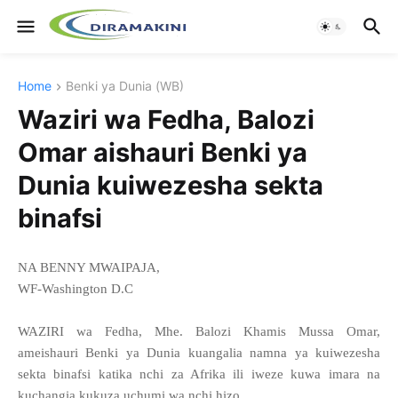
Home
Benki ya Dunia (WB)
Waziri wa Fedha, Balozi
Omar aishauri Benki ya
Dunia kuiwezesha sekta
binafsi
NA BENNY MWAIPAJA,
WF-Washington D.C
WAZIRI wa Fedha, Mhe. Balozi Khamis Mussa Omar,
ameishauri Benki ya Dunia kuangalia namna ya kuiwezesha
sekta binafsi katika nchi za Afrika ili iweze kuwa imara na
kuchangia kukuza uchumi wa nchi hizo.