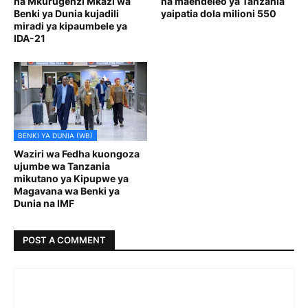
na Mkurugenzi Mkazi wa
na maendeleo ya Tanzania
Benki ya Dunia kujadili
yaipatia dola milioni 550
miradi ya kipaumbele ya
IDA-21
BENKI YA DUNIA (WB)
Waziri wa Fedha kuongoza
ujumbe wa Tanzania
mikutano ya Kipupwe ya
Magavana wa Benki ya
Dunia na IMF
POST A COMMENT