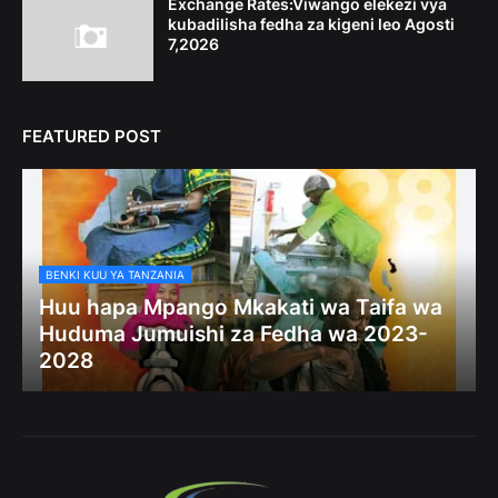
Exchange Rates:Viwango elekezi vya
kubadilisha fedha za kigeni leo Agosti
7,2026
FEATURED POST
BENKI KUU YA TANZANIA
Huu hapa Mpango Mkakati wa Taifa wa
Huduma Jumuishi za Fedha wa 2023-
2028