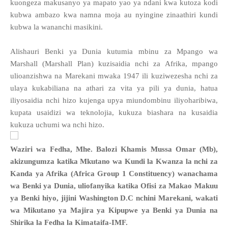
kuongeza makusanyo ya mapato yao ya ndani kwa kutoza kodi
kubwa ambazo kwa namna moja au nyingine zinaathiri kundi
kubwa la wananchi masikini.
Alishauri Benki ya Dunia kutumia mbinu za Mpango wa
Marshall (Marshall Plan) kuzisaidia nchi za Afrika, mpango
ulioanzishwa na Marekani mwaka 1947 ili kuziwezesha nchi za
ulaya kukabiliana na athari za vita ya pili ya dunia, hatua
iliyosaidia nchi hizo kujenga upya miundombinu iliyoharibiwa,
kupata usaidizi wa teknolojia, kukuza biashara na kusaidia
kukuza uchumi wa nchi hizo.
Waziri wa Fedha, Mhe. Balozi Khamis Mussa Omar (Mb),
akizungumza katika Mkutano wa Kundi la Kwanza la nchi za
Kanda ya Afrika (Africa Group 1 Constituency) wanachama
wa Benki ya Dunia, uliofanyika katika Ofisi za Makao Makuu
ya Benki hiyo, jijini Washington D.C nchini Marekani, wakati
wa Mikutano ya Majira ya Kipupwe ya Benki ya Dunia na
Shirika la Fedha la Kimataifa-IMF.