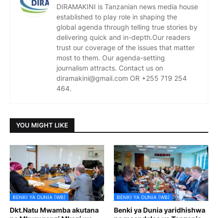
DIRAMAKINI is Tanzanian news media house
established to play role in shaping the
global agenda through telling true stories by
delivering quick and in-depth.Our readers
trust our coverage of the issues that matter
most to them. Our agenda-setting
journalism attracts. Contact us on
diramakini@gmail.com OR +255 719 254
464.
YOU MIGHT LIKE
BENKI YA DUNIA (WB)
BENKI YA DUNIA (WB)
Dkt.Natu Mwamba akutana
Benki ya Dunia yaridhishwa