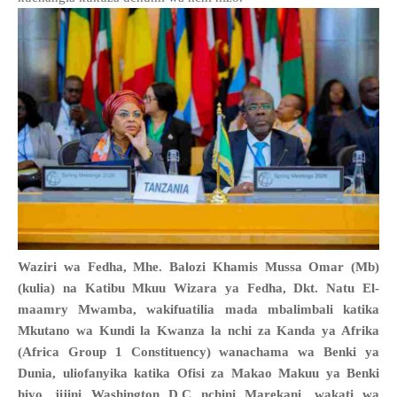
Waziri wa Fedha, Mhe. Balozi Khamis Mussa Omar (Mb)
(kulia) na Katibu Mkuu Wizara ya Fedha, Dkt. Natu El-
maamry Mwamba, wakifuatilia mada mbalimbali katika
Mkutano wa Kundi la Kwanza la nchi za Kanda ya Afrika
(Africa Group 1 Constituency) wanachama wa Benki ya
Dunia, uliofanyika katika Ofisi za Makao Makuu ya Benki
hiyo, jijini Washington D.C nchini Marekani, wakati wa