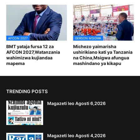
AFCON 2027
GERSON MSIGWA
BMT yataja fursa 12 za
Michezo yaimarisha
AFCON 2027,Watanzania
ushirikiano kati ya Tanzania
wahimizwa kujiandaa
na China,Msigwa afungua
mapema
mashindano ya kikapu
TRENDING POSTS
Magazeti leo Agosti 6,2026
Magazeti leo Agosti 4,2026