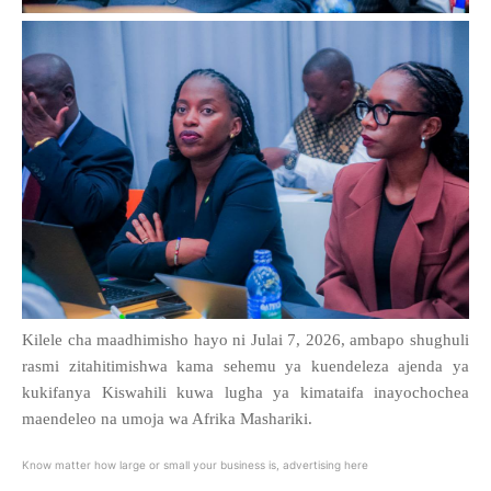
Kilele cha maadhimisho hayo ni Julai 7, 2026, ambapo shughuli
rasmi zitahitimishwa kama sehemu ya kuendeleza ajenda ya
kukifanya Kiswahili kuwa lugha ya kimataifa inayochochea
maendeleo na umoja wa Afrika Mashariki.
Know matter how large or small your business is, advertising here