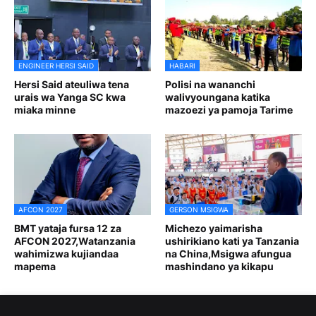
ENGINEER HERSI SAID
HABARI
Hersi Said ateuliwa tena
Polisi na wananchi
urais wa Yanga SC kwa
walivyoungana katika
miaka minne
mazoezi ya pamoja Tarime
AFCON 2027
GERSON MSIGWA
BMT yataja fursa 12 za
Michezo yaimarisha
AFCON 2027,Watanzania
ushirikiano kati ya Tanzania
wahimizwa kujiandaa
na China,Msigwa afungua
mapema
mashindano ya kikapu