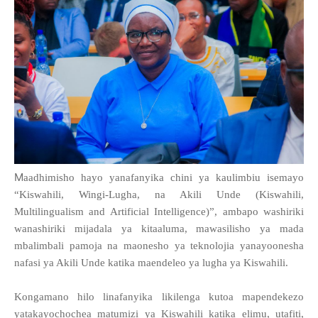
M
aadhimisho hayo yanafanyika chini ya kaulimbiu isemayo
“Kiswahili, Wingi-Lugha, na Akili Unde (Kiswahili,
Multilingualism and Artificial Intelligence)”, ambapo washiriki
wanashiriki mijadala ya kitaaluma, mawasilisho ya mada
mbalimbali pamoja na maonesho ya teknolojia yanayoonesha
nafasi ya Akili Unde katika maendeleo ya lugha ya Kiswahili.
Kongamano hilo linafanyika likilenga kutoa mapendekezo
yatakayochochea matumizi ya Kiswahili katika elimu, utafiti,