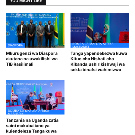
YOU MIGHT LIKE
BOMBA LA MAFUTA AFRIKA
DIASPORA
MASHARIKI
Mkurugenzi wa Diaspora
Tanga yapendekezwa kuwa
akutana na uwakilishi wa
Kituo cha Nishati cha
TIB Rasilimali
Kikanda,ushirikishwaji wa
sekta binafsi wahimizwa
BOMBA LA MAFUTA AFRIKA
MASHARIKI
Tanzania na Uganda zatia
saini makubaliano ya
kuiendeleza Tanga kuwa