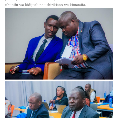
ubunifu wa kidijitali na ushirikiano wa kimataifa.