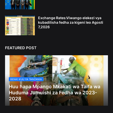
Exchange Rates:Viwango elekezi vya
kubadilisha fedha za kigeni leo Agosti
7,2026
FEATURED POST
BENKI KUU YA TANZANIA
Huu hapa Mpango Mkakati wa Taifa wa
Huduma Jumuishi za Fedha wa 2023-
2028