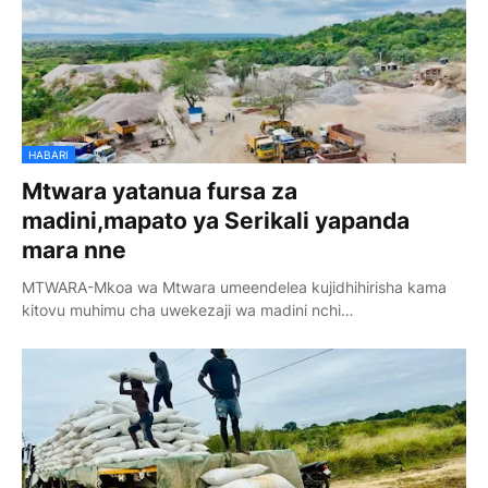
HABARI
Mtwara yatanua fursa za
madini,mapato ya Serikali yapanda
mara nne
MTWARA-Mkoa wa Mtwara umeendelea kujidhihirisha kama
kitovu muhimu cha uwekezaji wa madini nchi…