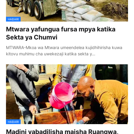
HABARI
Mtwara yafungua fursa mpya katika
Sekta ya Chumvi
MTWARA-Mkoa wa Mtwara umeendelea kujidhihirisha kuwa
kitovu muhimu cha uwekezaji katika sekta y…
HABARI
Madini yabadilisha maisha Ruangwa,