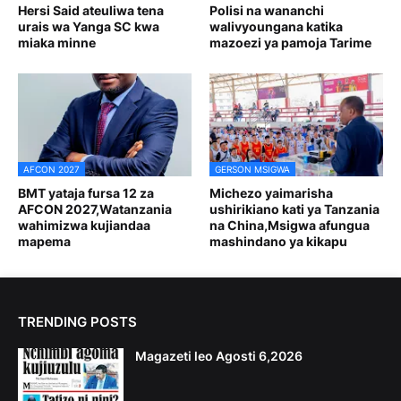
Hersi Said ateuliwa tena
Polisi na wananchi
urais wa Yanga SC kwa
walivyoungana katika
miaka minne
mazoezi ya pamoja Tarime
AFCON 2027
GERSON MSIGWA
BMT yataja fursa 12 za
Michezo yaimarisha
AFCON 2027,Watanzania
ushirikiano kati ya Tanzania
wahimizwa kujiandaa
na China,Msigwa afungua
mapema
mashindano ya kikapu
TRENDING POSTS
Magazeti leo Agosti 6,2026