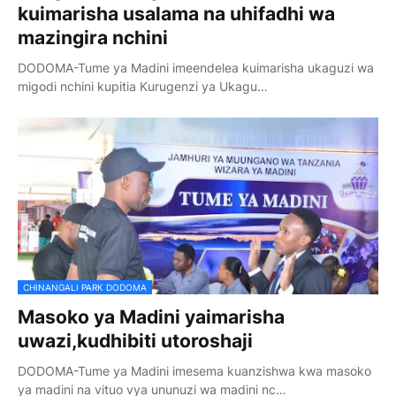
kuimarisha usalama na uhifadhi wa
mazingira nchini
DODOMA-Tume ya Madini imeendelea kuimarisha ukaguzi wa
migodi nchini kupitia Kurugenzi ya Ukagu…
CHINANGALI PARK DODOMA
Masoko ya Madini yaimarisha
uwazi,kudhibiti utoroshaji
DODOMA-Tume ya Madini imesema kuanzishwa kwa masoko
ya madini na vituo vya ununuzi wa madini nc…