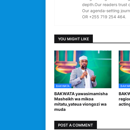
depth.Our readers trust 
Our agenda-setting journ
OR +255 719 254 464.
YOU MIGHT LIKE
BAKWATA
BAKW
BAKWATA yawasimamisha
BAKW
Masheikh wa mikoa
regio
mitatu,yateua viongozi wa
actin
muda
POST A COMMENT