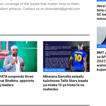
our coverage of the issues that matter most to them.
Hersi
alism attracts. Contact us on diramakini@gmail.com
tena 
SC k
minn
AFCON
BMT y
za A
2027
wahi
kuji
ATA
BREAKING NEWS
ATA suspends three
Mbwana Samatta astaafu
nal Sheikhs, appoints
kuichezea Taifa Stars baada
g leaders
ya miaka 15 ya historia na
mafaniko