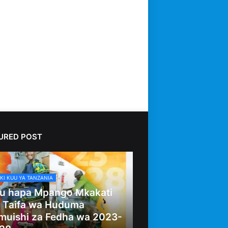
URED POST
KI KUU YA TANZANIA
u hapa Mpango Mkakati
 Taifa wa Huduma
muishi za Fedha wa 2023-