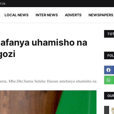
t Us
LOCAL NEWS
INTER NEWS
ADVERTS
NEWSPAPERS
TOT
 afanya uhamisho na
gozi
FOL
nia, Mhe.Dkt.Samia Suluhu Hassan amefanya uhamisho na
OUR