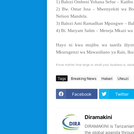
1) Balozi Ombeni Yohana Sefue – Katib
2) Bw. Omar Issa – Mwenyekiti wa 
Nelson Mandela.
3) Balozi Ami Ramadhan Mpungwe – Baloz
4) Bi. Maryam Salim – Meneja Mkazi wa
Hayo ni kwa mujibu wa taarifa iliyo
Mkurugenzi wa Mawasiliano ya Rais, Iku
Know matter how large or small your business is, adve
Tags
Breaking News
Habari
Uteuzi
Facebook
Twitter
Diramakini
DIRAMAKINI is Tanzanian 
the global agenda through