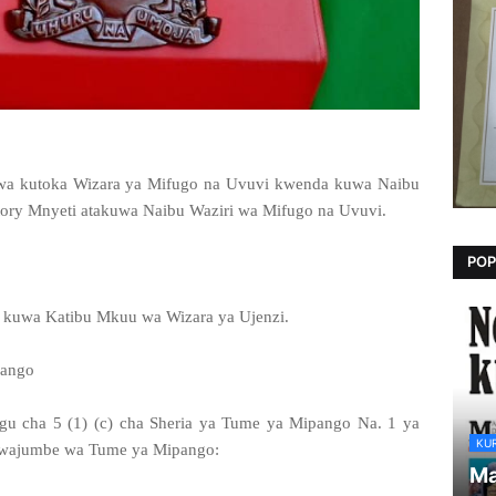
hwa kutoka Wizara ya Mifugo na Uvuvi kwenda kuwa Naibu
tory Mnyeti atakuwa Naibu Waziri wa Mifugo na Uvuvi.
POP
kuwa Katibu Mkuu wa Wizara ya Ujenzi.
pango
u cha 5 (1) (c) cha Sheria ya Tume ya Mipango Na. 1 ya
KU
wajumbe wa Tume ya Mipango:
Ma