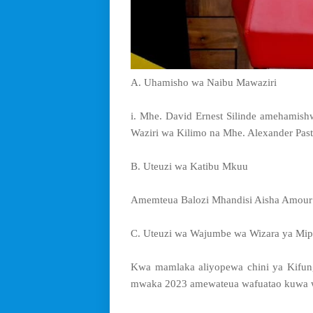
A. Uhamisho wa Naibu Mawaziri
i. Mhe. David Ernest Silinde amehamis
Waziri wa Kilimo na Mhe. Alexander Pas
B. Uteuzi wa Katibu Mkuu
Amemteua Balozi Mhandisi Aisha Amour 
C. Uteuzi wa Wajumbe wa Wizara ya Mi
Kwa mamlaka aliyopewa chini ya Kifung
mwaka 2023 amewateua wafuatao kuwa 