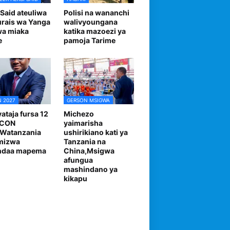
 Said ateuliwa
Polisi na wananchi
urais wa Yanga
walivyoungana
wa miaka
katika mazoezi ya
e
pamoja Tarime
 2027
GERSON MSIGWA
ataja fursa 12
Michezo
FCON
yaimarisha
,Watanzania
ushirikiano kati ya
mizwa
Tanzania na
andaa mapema
China,Msigwa
afungua
mashindano ya
kikapu