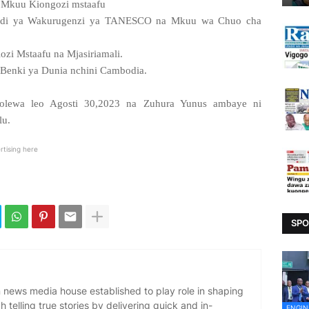
u Mkuu Kiongozi mstaafu
Bodi ya Wakurugenzi ya TANESCO na Mkuu wa Chuo cha
i Mstaafu na Mjasiriamali.
 Benki ya Dunia nchini Cambodia.
tolewa leo Agosti 30,2023 na Zuhura Yunus ambaye ni
lu.
rtising here
SPO
news media house established to play role in shaping
 telling true stories by delivering quick and in-
ENGIN