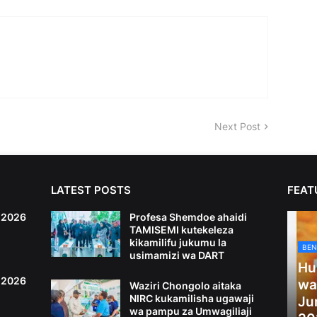
Next Post
LATEST POSTS
FEAT
6,2026
Profesa Shemdoe ahaidi
TAMISEMI kutekeleza
kikamilifu jukumu la
BEN
usimamizi wa DART
Hu
4,2026
wa
Waziri Chongolo aitaka
NIRC kukamilisha ugawaji
Ju
wa pampu za Umwagiliaji