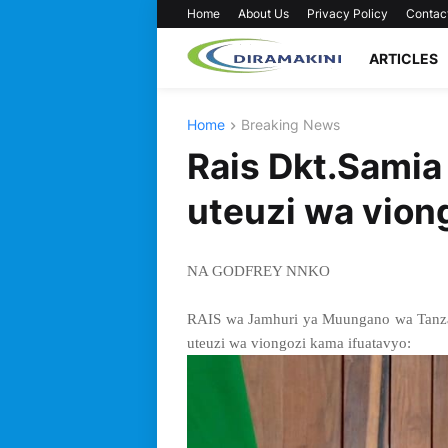
Home
About Us
Privacy Policy
Contac
ARTICLES
Home
Breaking News
Rais Dkt.Samia
uteuzi wa vion
NA GODFREY NNKO
RAIS wa Jamhuri ya Muungano wa Tanza
uteuzi wa viongozi kama ifuatavyo: