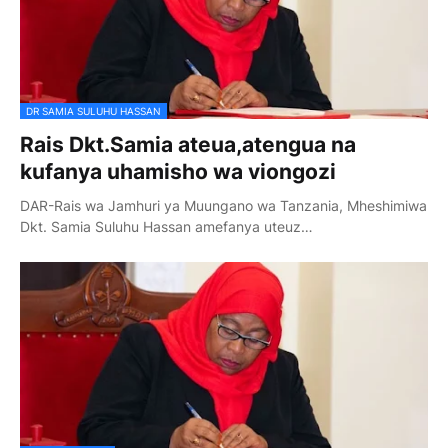
DR SAMIA SULUHU HASSAN
Rais Dkt.Samia ateua,atengua na
kufanya uhamisho wa viongozi
DAR-Rais wa Jamhuri ya Muungano wa Tanzania, Mheshimiwa
Dkt. Samia Suluhu Hassan amefanya uteuz…