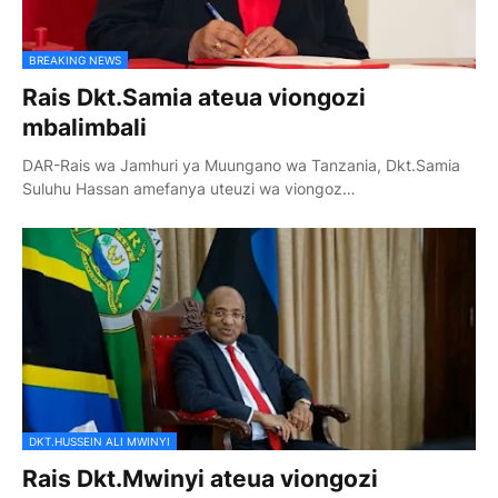
BREAKING NEWS
Rais Dkt.Samia ateua viongozi
mbalimbali
DAR-Rais wa Jamhuri ya Muungano wa Tanzania, Dkt.Samia
Suluhu Hassan amefanya uteuzi wa viongoz…
DKT.HUSSEIN ALI MWINYI
Rais Dkt.Mwinyi ateua viongozi