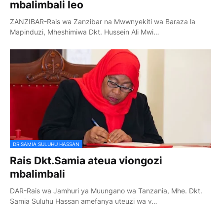
mbalimbali leo
ZANZIBAR-Rais wa Zanzibar na Mwwnyekiti wa Baraza la
Mapinduzi, Mheshimiwa Dkt. Hussein Ali Mwi…
DR SAMIA SULUHU HASSAN
Rais Dkt.Samia ateua viongozi
mbalimbali
DAR-Rais wa Jamhuri ya Muungano wa Tanzania, Mhe. Dkt.
Samia Suluhu Hassan amefanya uteuzi wa v…