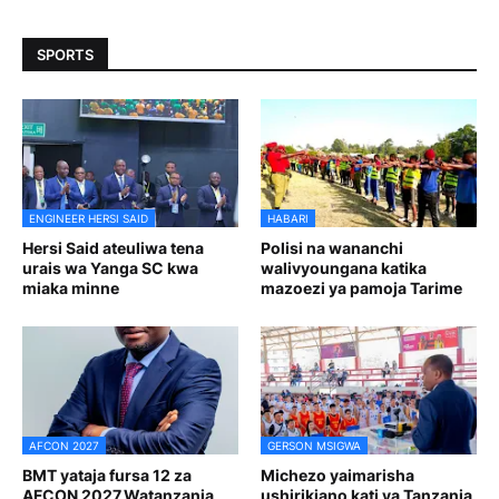
SPORTS
ENGINEER HERSI SAID
HABARI
Hersi Said ateuliwa tena
Polisi na wananchi
urais wa Yanga SC kwa
walivyoungana katika
miaka minne
mazoezi ya pamoja Tarime
AFCON 2027
GERSON MSIGWA
BMT yataja fursa 12 za
Michezo yaimarisha
AFCON 2027,Watanzania
ushirikiano kati ya Tanzania