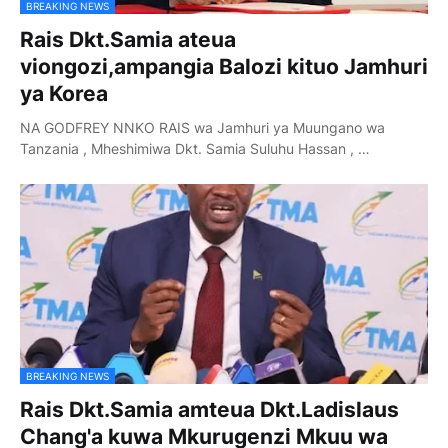
BREAKING NEWS
Rais Dkt.Samia ateua
viongozi,ampangia Balozi kituo Jamhuri
ya Korea
NA GODFREY NNKO RAIS wa Jamhuri ya Muungano wa
Tanzania , Mheshimiwa Dkt. Samia Suluhu Hassan , …
BREAKING NEWS
Rais Dkt.Samia amteua Dkt.Ladislaus
Chang'a kuwa Mkurugenzi Mkuu wa