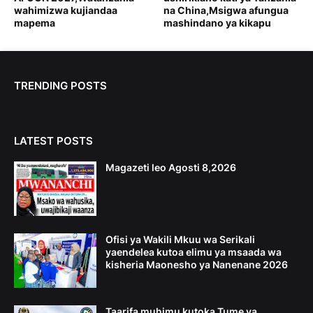
wahimizwa kujiandaa
na China,Msigwa afungua
mapema
mashindano ya kikapu
TRENDING POSTS
LATEST POSTS
Magazeti leo Agosti 8,2026
Ofisi ya Wakili Mkuu wa Serikali
yaendelea kutoa elimu ya msaada wa
kisheria Maonesho ya Nanenane 2026
Taarifa muhimu kutoka Tume ya