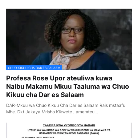
CHUO KIKUU CHA DAR ES SALAAM
Profesa Rose Upor ateuliwa kuwa
Naibu Makamu Mkuu Taaluma wa Chuo
Kikuu cha Dar es Salaam
DAR-Mkuu wa Chuo Kikuu Cha Dar es Salaam Rais mstaafu
Mhe. Dkt.Jakaya Mrisho Kikwete , amemteu…