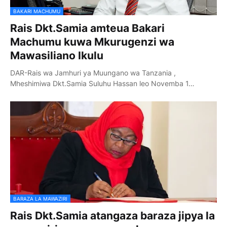
BAKARI MACHUMU
Rais Dkt.Samia amteua Bakari
Machumu kuwa Mkurugenzi wa
Mawasiliano Ikulu
DAR-Rais wa Jamhuri ya Muungano wa Tanzania ,
Mheshimiwa Dkt.Samia Suluhu Hassan leo Novemba 1…
BARAZA LA MAWAZIRI
Rais Dkt.Samia atangaza baraza jipya la