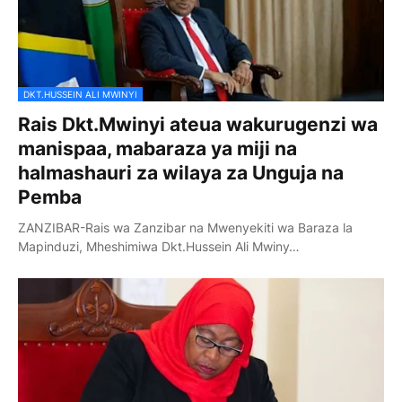
DKT.HUSSEIN ALI MWINYI
Rais Dkt.Mwinyi ateua wakurugenzi wa
manispaa, mabaraza ya miji na
halmashauri za wilaya za Unguja na
Pemba
ZANZIBAR-Rais wa Zanzibar na Mwenyekiti wa Baraza la
Mapinduzi, Mheshimiwa Dkt.Hussein Ali Mwiny…