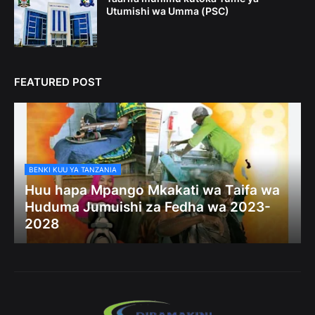
Utumishi wa Umma (PSC)
FEATURED POST
BENKI KUU YA TANZANIA
Huu hapa Mpango Mkakati wa Taifa wa
Huduma Jumuishi za Fedha wa 2023-
2028