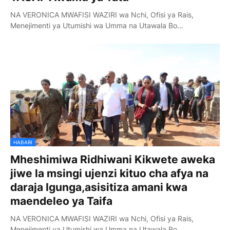
NA VERONICA MWAFISI WAZIRI wa Nchi, Ofisi ya Rais,
Menejimenti ya Utumishi wa Umma na Utawala Bo…
HABARI
Mheshimiwa Ridhiwani Kikwete aweka
jiwe la msingi ujenzi kituo cha afya na
daraja Igunga,asisitiza amani kwa
maendeleo ya Taifa
NA VERONICA MWAFISI WAZIRI wa Nchi, Ofisi ya Rais,
Menejimenti ya Utumishi wa Umma na Utawala Bo…