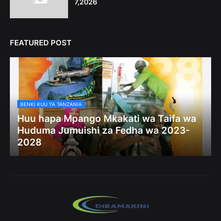
7,2026
FEATURED POST
BENKI KUU YA TANZANIA
Huu hapa Mpango Mkakati wa Taifa wa
Huduma Jumuishi za Fedha wa 2023-
2028