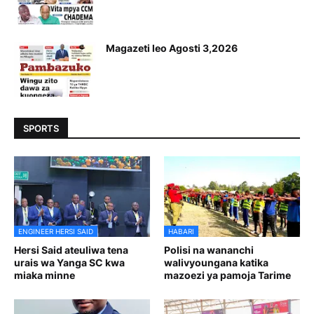
Magazeti leo Agosti 3,2026
SPORTS
ENGINEER HERSI SAID
HABARI
Hersi Said ateuliwa tena
Polisi na wananchi
urais wa Yanga SC kwa
walivyoungana katika
miaka minne
mazoezi ya pamoja Tarime