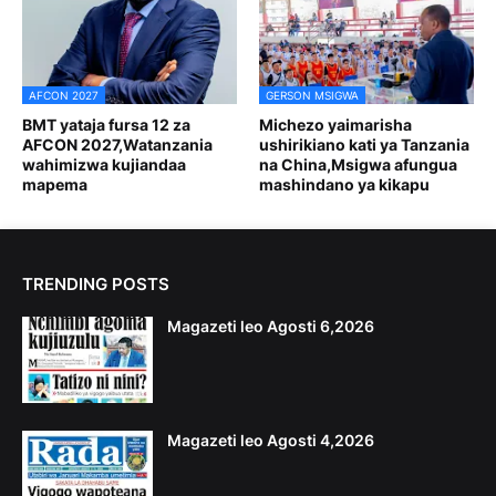
AFCON 2027
GERSON MSIGWA
BMT yataja fursa 12 za
Michezo yaimarisha
AFCON 2027,Watanzania
ushirikiano kati ya Tanzania
wahimizwa kujiandaa
na China,Msigwa afungua
mapema
mashindano ya kikapu
TRENDING POSTS
Magazeti leo Agosti 6,2026
Magazeti leo Agosti 4,2026