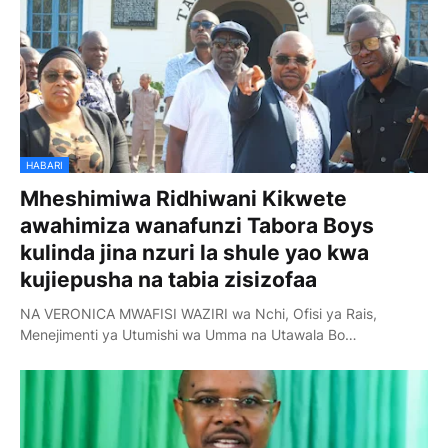
HABARI
Mheshimiwa Ridhiwani Kikwete
awahimiza wanafunzi Tabora Boys
kulinda jina nzuri la shule yao kwa
kujiepusha na tabia zisizofaa
NA VERONICA MWAFISI WAZIRI wa Nchi, Ofisi ya Rais,
Menejimenti ya Utumishi wa Umma na Utawala Bo…