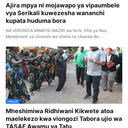
Ajira mpya ni mojawapo ya vipaumbele
vya Serikali kuwezesha wananchi
kupata huduma bora
NA VERONICA MWAFISI WAZIRI wa Nchi, Ofisi ya Rais,
Menejimenti ya Utumishi wa Umma na Utawala Bo…
HABARI
Mheshimiwa Ridhiwani Kikwete atoa
maelekezo kwa viongozi Tabora ujio wa
TASAF Awamu ya Tatu