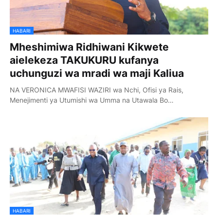
HABARI
Mheshimiwa Ridhiwani Kikwete
aielekeza TAKUKURU kufanya
uchunguzi wa mradi wa maji Kaliua
NA VERONICA MWAFISI WAZIRI wa Nchi, Ofisi ya Rais,
Menejimenti ya Utumishi wa Umma na Utawala Bo…
HABARI